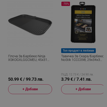
-70%
segmentifyExtension
.alleop.bg
sgfUserUpdateData
.alleop.bg
Топ продукт в любими
Плоча За Барбекю Ninja
Тавичка За Скара/барбекю
XSKOGXLGGCMEU, 45х31
NoStik 1CCC098, 29x34x3
См, Гладка/оребрена,
См, Многократна Употреба,
Съвместима С Woodfire XL
Незалепваща, Черен
OG850/OG901, Керамично
Покритие, Черен
ПЦД: 12.73 € / 24.90 лв.
50.99 € / 99.73 лв.
3.79 € / 7.41 лв.
rlv_h_fbp
.alleop.bg
rlv_
.alleop.bg
+ Добави
+ Добави
rlv_mode
.alleop.bg
rlv_p
.alleop.bg