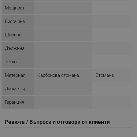
Мощност
Строго необходимо
Ефективност
Таргетиране
Функционалност
Височина
Некласифицирани
Ширина
Строго необходимите бисквитки позволяват
основната функционалност на уебсайта, като
Дължина
потребителско влизане и управление на
акаунта. Уебсайтът не може да се използва
правилно без строго необходими бисквитки.
Тегло
Provider /
Име
Домейн
Материал
Карбонова стомана
Стомана
click_code_ps
.alleop.bg
Диаметър
_nzm_nosubscribe_92166-7699
.alleop.bg
_nzm_idnl_92166-7699
.alleop.bg
Гаранция
_nzm_noid_92166-7699
.alleop.bg
_nzm_id_92166-7699
.alleop.bg
Ревюта / Въпроси и отговори от клиенти
_sgf_user_id
.alleop.bg