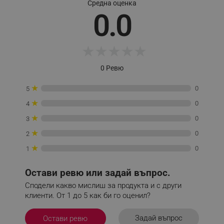
Средна оценка
0.0
_sgf_session_id
.alleop.bg
★
★
★
★
★
_sgf_push_permission_asked
.alleop.bg
0 Ревю
Google Privacy Policy
★
0
5
★
0
4
_sgf_test_mode
.alleop.bg
★
0
3
★
0
2
★
0
1
_sgf_tracking
.alleop.bg
Остави ревю или задай въпрос.
Сподели какво мислиш за продукта и с други
клиенти. От 1 до 5 как би го оценил?
Задай въпрос
Остави ревю