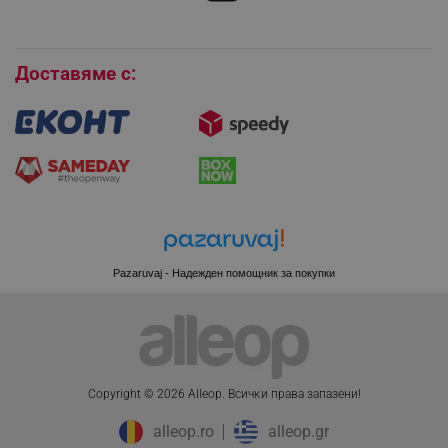
Покупки на изплащане
Бисквитки
Доставяме с:
Pazaruvaj - Надежден помощник за покупки
CookieScriptConsent
CookieScript
.alleop.bg
Copyright © 2026 Alleop. Bcичĸи пpaвa зaпaзeни!
alleop.ro
alleop.gr