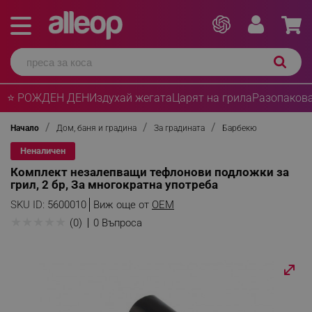
⭐ РОЖДЕН ДЕН
Издухай жегата
Царят на грила
Разопакова
Начало
Дом, баня и градина
За градината
Барбекю
Неналичен
Комплект незалепващи тефлонови подложки за
грил, 2 бр, За многократна употреба
SKU ID:
5600010
Виж още от
OEM
★
★
★
★
★
(0)
0 Въпроса