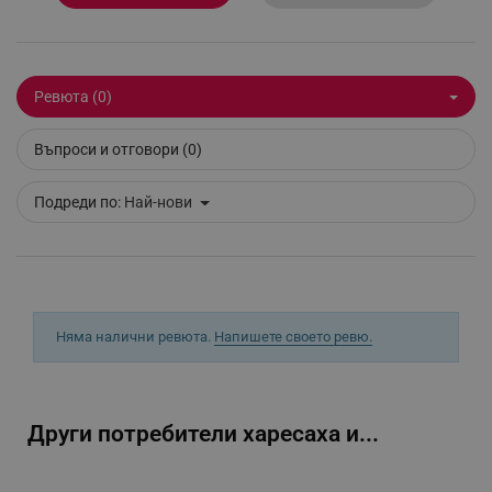
_sgf_delayed_actions,
.alleop.bg
Ревюта (0)
_sgf_delayed_campaigns
.alleop.bg
Въпроси и отговори (0)
Подреди по:
Най-нови
_sgf_npq
.alleop.bg
Няма налични ревюта.
Напишете своето ревю.
_sgf_clicked_banners
.alleop.bg
Други потребители харесаха и...
_sgf_rq
.alleop.bg