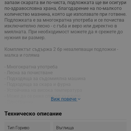
запази скарата ви по-чиста, подложката ще ви осигури
по-здравословна храна, благодарение на по-малкото
количество мазнина, която ще използвате при готвене.
Подложката е за многократна употреба и се почиства
изключително лесно - с гъба и веро или директно в
миялната. При необходимост можете да я срежете до
нужния ви размер.
Комплектът съдържа 2 бр незалепващи подложки -
малка и голяма
- Многократна употреба
- Лесна за почистване
- Подходяща за съдомиялна машина
- Подходяща за скара и фурна
- Устойчива на висока температура
- Може да се реже според нуждите
Виж повече
- Двустранна
- Размери голяма подложка: 40 см х 33 см
Техническо описание
- Размери малка подложка: 34 см х 23.5
Тип Гориво
Въглища