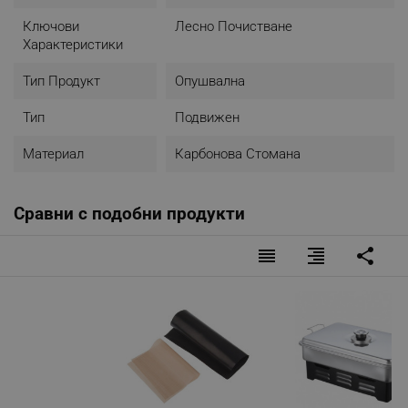
Ключови
Лесно Почистване
Характеристики
Тип Продукт
Опушвална
Тип
Подвижен
Материал
Карбонова Стомана
Сравни с подобни продукти
reorder
format_align_right
share