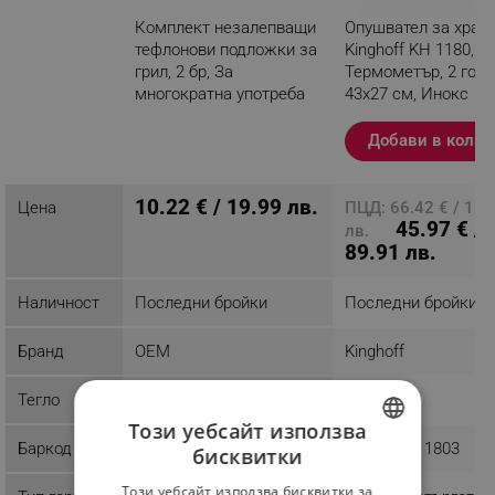
Комплект незалепващи
Опушвател за хран
тефлонови подложки за
Kinghoff KH 1180,
грил, 2 бр, За
Термометър, 2 горе
многократна употреба
43х27 см, Инокс
Разглеждате този
Добави в колич
продукт
10.22 € / 19.99 лв.
Цена
ПЦД: 66.42 € / 129
45.97 € /
лв.
89.91 лв.
Наличност
Последни бройки
Последни бройки
Бранд
OEM
Kinghoff
Тегло
0.3 kg
3.54 kg
Този уебсайт използва
Баркод
5907451314821
5908287211803
бисквитки
BULGARIAN
Този уебсайт използва бисквитки за