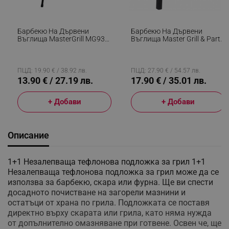
Барбекю На Дървени
Барбекю На Дървени
Въглища MasterGrill MG930,
Въглища Master Grill & Party
32 См Диаметър, Метал,
MG936, Регулируема
Черен
Решетка, Сгъваемо, Черен
ПЦД: 19.90 € / 38.92 лв.
ПЦД: 27.90 € / 54.57 лв.
13.90 € / 27.19 лв.
17.90 € / 35.01 лв.
+ Добави
+ Добави
Описание
1+1 Незалепваща тефлонова подложка за грил 1+1
Незалепваща тефлонова подложка за грил може да се
използва за барбекю, скара или фурна. Ще ви спести
досадното почистване на загорели мазнини и
остатъци от храна по грила. Подложката се поставя
директно върху скарата или грила, като няма нужда
от допълнително омазняване при готвене. Освен че, ще