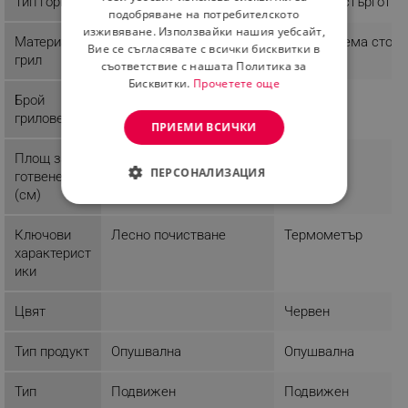
Тип гориво
Въглища
Дървени стърготин
ROMANIAN
подобряване на потребителското
изживяване. Използвайки нашия уебсайт,
Материал
Неръждаема стом
Вие се съгласявате с всички бисквитки в
грил
съответствие с нашата Политика за
Бисквитки.
Прочетете още
Брой
1
грилове
ПРИЕМИ ВСИЧКИ
Площ за
ПЕРСОНАЛИЗАЦИЯ
готвене
(см)
СТРОГО НЕОБХОДИМО
Ключови
Лесно почистване
Термометър
ЕФЕКТИВНОСТ
характерист
ики
ТАРГЕТИРАНЕ
Цвят
Червен
ФУНКЦИОНАЛНОСТ
Тип продукт
Опушвална
Опушвална
НЕКЛАСИФИЦИРАНИ
Тип
Подвижен
Подвижен