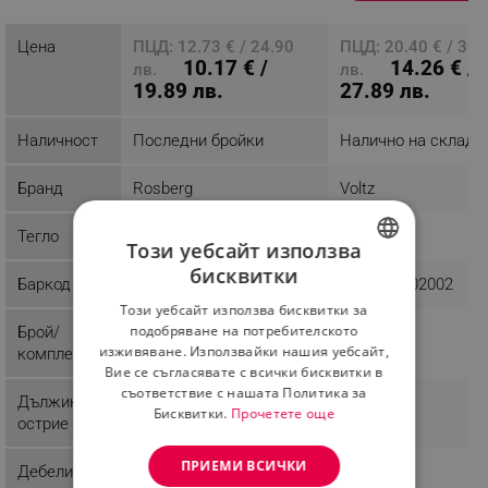
Цена
ПЦД: 12.73 € / 24.90
ПЦД: 20.40 € / 39.
10.17 € /
14.26 € /
лв.
лв.
19.89 лв.
27.89 лв.
Наличност
Последни бройки
Налично на склад
Бранд
Rosberg
Voltz
Тегло
0.96 kg
1 kg
Този уебсайт използва
бисквитки
Баркод
3800235301982
3800235302002
BULGARIAN
Този уебсайт използва бисквитки за
ROMANIAN
подобряване на потребителското
Брой/
9
5
изживяване. Използвайки нашия уебсайт,
комплект
Вие се съгласявате с всички бисквитки в
съответствие с нашата Политика за
Дължина
Бисквитки.
Прочетете още
острие
ПРИЕМИ ВСИЧКИ
Дебелина
1.2 мм