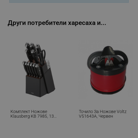
_sgf_npq
.alleop.bg
Други потребители харесаха и...
_sgf_clicked_banners
.alleop.bg
_sgf_rq
.alleop.bg
Комплект Ножове
Точило За Ножове Voltz
Klausberg KB 7985, 13
V51643A, Червен
Части, Неръждаема
segmentifyExtension
.alleop.bg
Стомана, Стойка+точило,
Черен