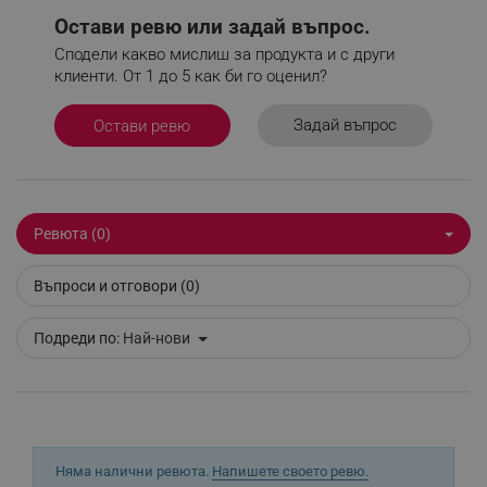
Google Privacy Policy
Остави ревю или задай въпрос.
Сподели какво мислиш за продукта и с други
клиенти. От 1 до 5 как би го оценил?
_sgf_test_mode
.alleop.bg
Задай въпрос
Остави ревю
_sgf_tracking
.alleop.bg
Ревюта (0)
Въпроси и отговори (0)
_sgf_delayed_actions,
.alleop.bg
Подреди по:
Най-нови
_sgf_delayed_campaigns
.alleop.bg
Няма налични ревюта.
Напишете своето ревю.