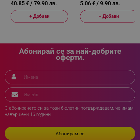
40.85 € / 79.90 лв.
5.06 € / 9.90 лв.
sgfUserUpdateData
.alleop.bg
+ Добави
+ Добави
Абонирай се за най-добрите
rlv_h_fbp
.alleop.bg
оферти.
rlv_
.alleop.bg
rlv_mode
.alleop.bg
rlv_p
.alleop.bg
rlv_g
.alleop.bg
rlv_s
.alleop.bg
С абонирането си за този бюлетин потвърждавам, че имам
rlv_iv
.alleop.bg
навършени 16 години.
rlv_e_pt
.alleop.bg
rlv_e
.alleop.bg
rlv_h_profile
.alleop.bg