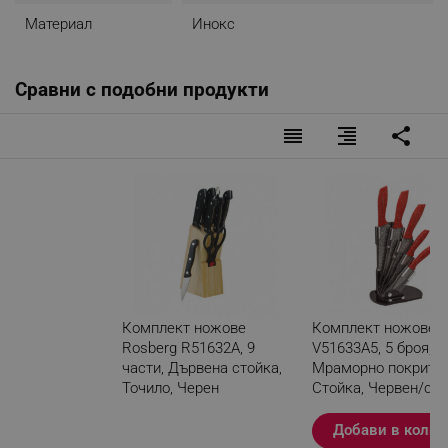
Материал
Инокс
Сравни с подобни продукти
reorder
format_align_right
share
Комплект ножове
Комплект ножове V
Rosberg R51632A, 9
V51633A5, 5 броя,
части, Дървена стойка,
Мраморно покритие
Точило, Черен
Стойка, Червен/си
Разглеждате този
Добави в колич
продукт