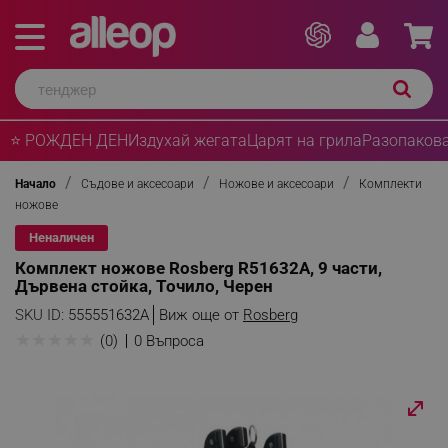
⭐ РОЖДЕН ДЕН
Издухай жегата
Царят на грила
Разопакова
Начало
Съдове и аксесоари
Ножове и аксесоари
Комплекти
ножове
Неналичен
Комплект ножове Rosberg R51632A, 9 части,
Дървена стойка, Точило, Черен
SKU ID:
555551632A
Виж още от
Rosberg
★
★
★
★
★
(0)
0 Въпроса