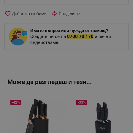
favorite_border
Споделяне
Имате въпрос или нужда от помощ?
Обадете ни се на
0700 70 170
и ще ви
съдействаме.
Може да разгледаш и тези...
-42%
-33%