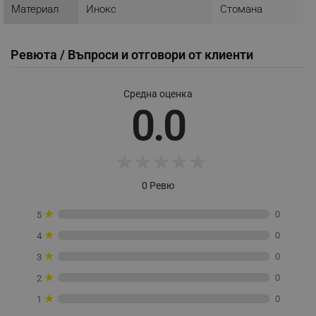
Материал
Инокс
Стомана
акаунта. Уебсайтът не може да се използва
правилно без строго необходими бисквитки.
Provider /
Име
Домейн
Ревюта / Въпроси и отговори от клиенти
click_code_ps
.alleop.bg
_nzm_nosubscribe_92166-7699
.alleop.bg
Средна оценка
0.0
_nzm_idnl_92166-7699
.alleop.bg
_nzm_noid_92166-7699
.alleop.bg
_nzm_id_92166-7699
.alleop.bg
★
★
★
★
★
_sgf_user_id
.alleop.bg
0 Ревю
★
0
5
★
0
4
_sgf_session_id
.alleop.bg
★
0
3
★
0
2
_sgf_push_permission_asked
.alleop.bg
★
0
1