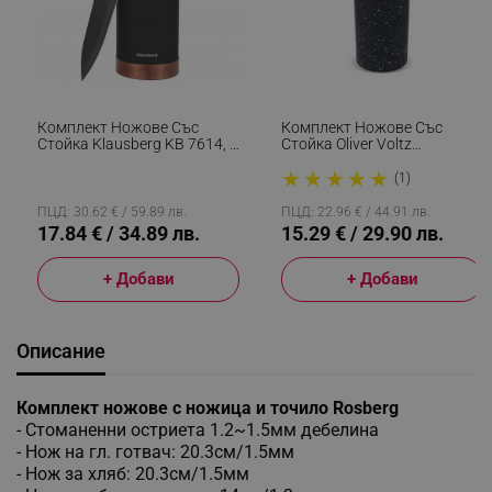
Комплект Ножове Със
Комплект Ножове Със
Стойка Klausberg KB 7614, 6
Стойка Oliver Voltz
Части, Ергономични
OV51633G5, Стомана,
★
★
★
★
★
Дръжки, Неръждаема
Мраморно Покритие, 6
(1)
Стомана, Черен
Части, Черен
ПЦД: 30.62 € / 59.89 лв.
ПЦД: 22.96 € / 44.91 лв.
17.84 € / 34.89 лв.
15.29 € / 29.90 лв.
+ Добави
+ Добави
Описание
Комплект ножове с ножица и точило Rosberg
- Стоманенни остриета 1.2~1.5мм дебелина
- Нож на гл. готвач: 20.3см/1.5мм
- Нож за хляб: 20.3см/1.5мм