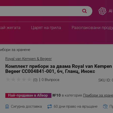
AI
хай жегата
Царят на грила
Разопаковани прод
ибори за хранене
Royal van Kempen & Begeer
Комплект прибори за двама Royal van Kempen
Begeer CC004841-001, 6ч, Гланц, Инокс
★
★
★
★
★
0 Въпроса
(0)
SKU ID:
Най-продаван в Alleop
№10
в категория
Прибори за хран
Сигурна доставка
60 дни право на връщане
П