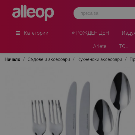
Категории
⭐ РОЖДЕН ДЕН
Изду
Ariete
TCL
Начало
Съдове и аксесоари
Кухненски аксесоари
Пр