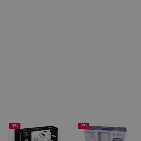
-35%
-27%