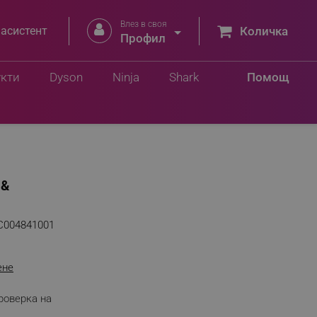
Влез в своя


 асистент
Количка
Профил
укти
Dyson
Ninja
Shark
Помощ
 &
C004841001
ене
роверка на