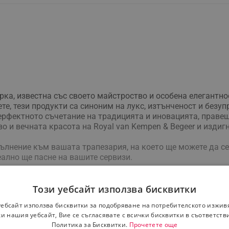
ка, известна със своето майстроство и особена елегантно
те, тези продукти са синоним на лукс, изтънченост и безу
ерфектното съчетание на традицията и иновацията, правещ
 и вечната красота на Royal van Kempen & Begeer и издигн
ълнение към вашата трапезария, на което ще можете да се
еално ще пасне на вашите сервизи.
Този уебсайт използва бисквитки
уебсайт използва бисквитки за подобряване на потребителското изжив
и нашия уебсайт, Вие се съгласявате с всички бисквитки в съответств
Политика за Бисквитки.
Прочетете още