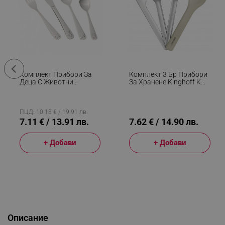
Комплект Прибори За
Комплект 3 Бр Прибори
Деца С Животни
За Хранене Kinghoff KH
KingHoff KH 3586, 4
1954, Силиконов Калъф
Части, Гланц,
За Съхранение,
Неръждаема Стомана
Неръждаема Стомана,
Сребрист
ПЦД: 10.18 € / 19.91 лв.
7.11 € / 13.91 лв.
7.62 € / 14.90 лв.
+ Добави
+ Добави
Описание