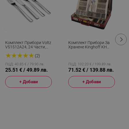
Комплект Прибори Voltz
Комплект Прибори За
V51512A24, 24 Части,
Хранене Kinghoff KH
Сребрист
3509, 72 Части, За 12
★
★
★
★
★
Човека, Куфар,
(2)
Неръждаема Стомана,
Сребрист
ПЦД: 40.85 € / 79.90 лв.
ПЦД: 102.20 € / 199.89 лв.
25.51 € / 49.89 лв.
71.52 € / 139.88 лв.
+ Добави
+ Добави