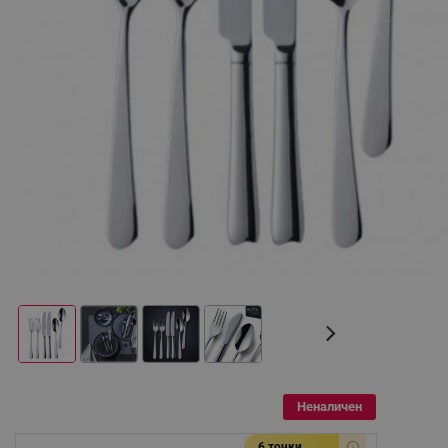
Неналичен
6 точки