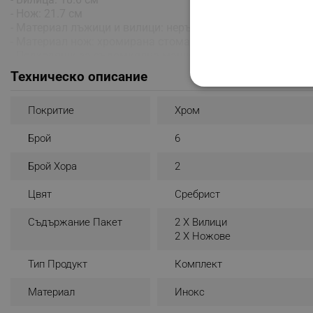
- Нож: 21.7 см
- Материал лъжици и вилици: неръждаема стомана 18/1
- Материал нож: хромирана стомана 13/10
- Подходящи за съдомиялна машина
Техническо описание
СТРОГО НЕОБХО
Покритие
Хром
НЕКЛАСИФИЦИР
Брой
6
Брой Хора
2
Строго н
Цвят
Сребрист
Строго необходимите биск
акаунта. Уебсайтът не мо
Съдържание Пакет
2 X Вилици
2 Х Ножове
Име
Тип Продукт
Комплект
click_code_ps
Материал
Инокс
_nzm_nosubscribe_92166-
_nzm_idnl_92166-7699