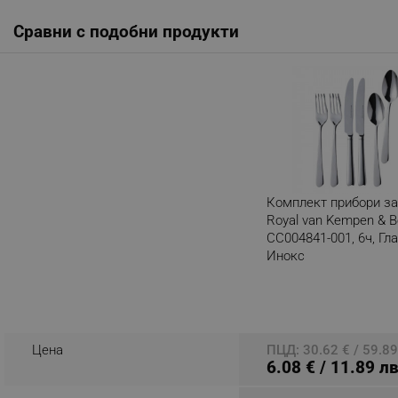
_nzm_noid_92166-7699
Сравни с подобни продукти
_nzm_id_92166-7699
_sgf_user_id
_sgf_session_id
_sgf_push_permission_as
_sgf_test_mode
Комплект прибори з
_sgf_tracking
Royal van Kempen & B
CC004841-001, 6ч, Гла
Инокс
_sgf_delayed_actions,
Разглеждате този пр
_sgf_delayed_campaigns
_sgf_npq
Цена
ПЦД: 30.62 € / 59.89
6.08 € / 11.89 лв
_sgf_clicked_banners