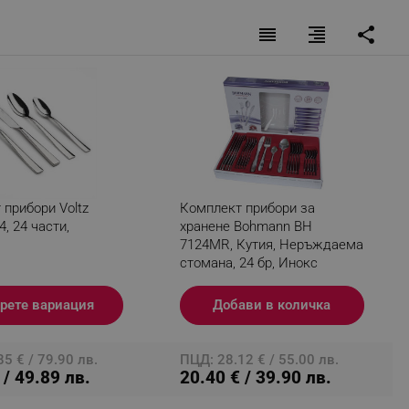
reorder
format_align_right
share
fying visitors. The lifetime
ifying visitor sessions
itor is asked for web push
tor is a test user and can
прибори Voltz
Комплект прибори за
tor disabled tracking,
, 24 части,
хранене Bohmann BH
y related cookies and local
7124MR, Кутия, Неръждаема
стомана, 24 бр, Инокс
aign specific data for
рете вариация
Добави в количка
aign specific data for
r events stored to be sent
5 € / 79.90 лв.
ПЦД: 28.12 € / 55.00 лв.
 / 49.89 лв.
20.40 € / 39.90 лв.
ferent banners clicked by the