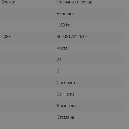
 бройки
Налично на склад
r events which is cancelled
ent to Segmentify servers
Bohmann
 visitor installed
1.58 kg
 visitor’s data including
02033
4690317022619
rship status and
Хром
24
6
Сребрист
6 x Ножа
т
Комплект
Стомана