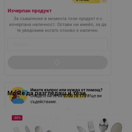
Изчерпан продукт
За съжаление в момента този продукт е с
изчерпана наличност. Остави ни имейл, за да
те уведомим когато отново е наличен.
Имате въпрос или нужда от помощ?
Може да разгледаш и тези...
Обадете ни се на
0700 70 170
и ще ви
съдействаме.
-30%