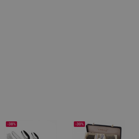
-38%
-30%