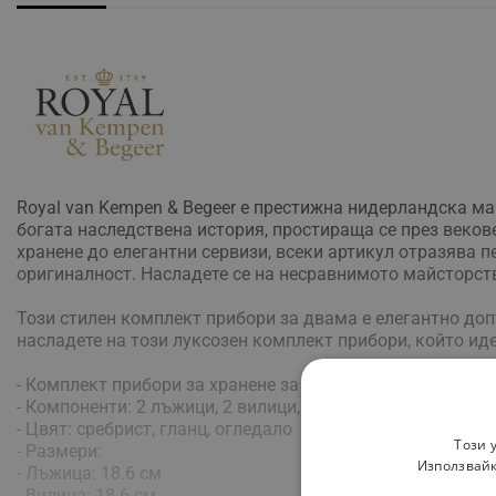
Royal van Kempen & Begeer е престижна нидерландска мар
богата наследствена история, простираща се през векове
хранене до елегантни сервизи, всеки артикул отразява п
оригиналност. Насладете се на несравнимото майсторство
Този стилен комплект прибори за двама е елегантно доп
насладете на този луксозен комплект прибори, който ид
- Комплект прибори за хранене за двама
- Компоненти: 2 лъжици, 2 вилици, 2 ножа
- Цвят: сребрист, гланц, огледало
Този 
- Размери:
Използвайк
- Лъжица: 18.6 см
- Вилица: 18.6 см