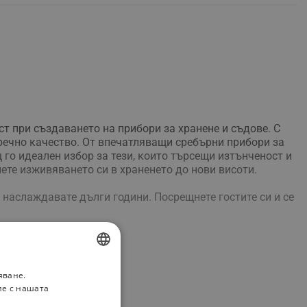
ст при създаването на прибори за хранене и съдове. С
пречно качество. От впечатляващи сребърни прибори за
 го идеален избор за тези, които търсещи изтънченост и
ете изживяването си в храненето до нови висоти.
 наслаждавате дълги години. Посрещнете гостите си и се
яване.
BULGARIAN
ие с нашата
ROMANIAN