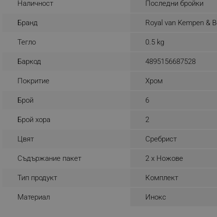
Наличност
Последни бройки
_sgf_rq
Бранд
Royal van Kempen & B
segmentifyExtension
Тегло
0.5 kg
sgfUserUpdateData
Баркод
4895156687528
Покритие
Хром
rlv_h_fbp
Брой
6
rlv_
rlv_mode
Брой хора
2
rlv_p
Цвят
Сребрист
rlv_g
Съдържание пакет
2 х Ножове
rlv_s
rlv_iv
Тип продукт
Комплект
rlv_e_pt
Материал
Инокс
rlv_e
rlv_h_profile