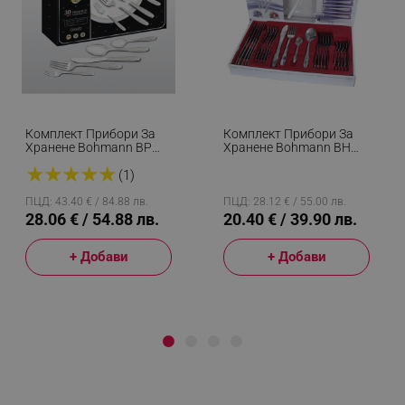
Комплект Прибори За
Комплект Прибори За
Хранене Bohmann BP
Хранене Bohmann BH
A30-SM, Кутия, 30 Бр,
7124MR, Кутия,
★
★
★
★
★
Инокс
Неръждаема Стомана,
(1)
24 Бр, Инокс
ПЦД: 43.40 € / 84.88 лв.
ПЦД: 28.12 € / 55.00 лв.
28.06 € / 54.88 лв.
20.40 € / 39.90 лв.
+ Добави
+ Добави