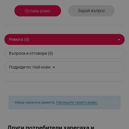
Задай въпрос
Остави ревю
_sgf_delayed_actions,
.alleop.bg
Ревюта (0)
_sgf_delayed_campaigns
.alleop.bg
Въпроси и отговори (0)
Подреди по:
Най-нови
_sgf_npq
.alleop.bg
_sgf_clicked_banners
.alleop.bg
Няма налични ревюта.
Напишете своето ревю.
_sgf_rq
.alleop.bg
Други потребители харесаха и...