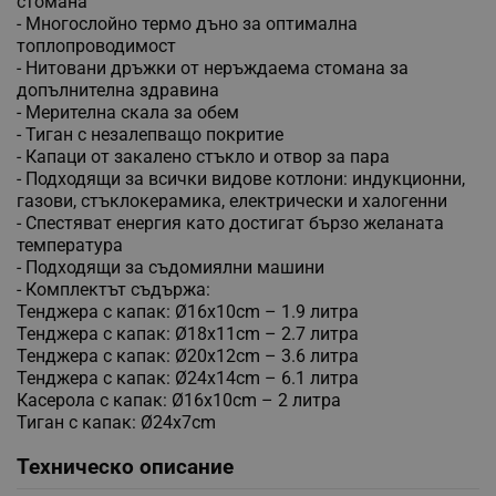
стомана
- Многослойно термо дъно за оптимална
топлопроводимост
- Нитовани дръжки от неръждаема стомана за
допълнителна здравина
- Мерителна скала за обем
- Тиган с незалепващо покритие
- Капаци от закалено стъкло и отвор за пара
- Подходящи за всички видове котлони: индукционни,
газови, стъклокерамика, електрически и халогенни
- Спестяват енергия като достигат бързо желаната
температура
- Подходящи за съдомиялни машини
- Комплектът съдържа:
Тенджера с капак: Ø16x10cm – 1.9 литра
Тенджера
с капак: Ø18x11cm – 2.7 литра
Тенджера
с капак: Ø20x12cm – 3.6 литра
Тенджера
с капак: Ø24x14cm – 6.1 литра
Касерола с капак: Ø16x10cm – 2 литра
Тиган с капак: Ø24x7cm
Техническо описание