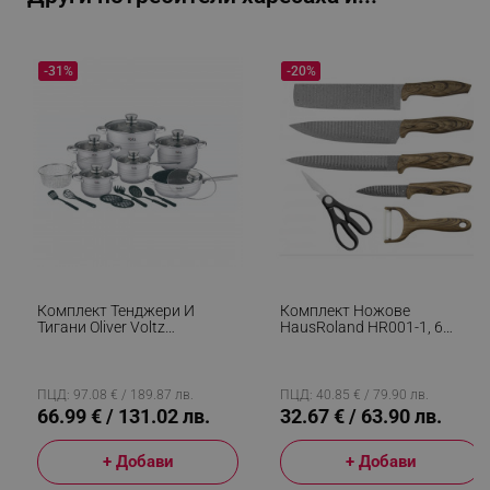
-31%
-20%
segmentifyExtension
.alleop.bg
sgfUserUpdateData
.alleop.bg
Комплект Тенджери И
Комплект Ножове
Тигани Oliver Voltz
HausRoland HR001-1, 6
OV51210R20B, 20 Части,
Части, Белачка И Ножица,
Многослойно Дъно,
Гумена Дръжка, Кафяв
Индукция, Неръждаема
Стомана, Аксесоари,
rlv_h_fbp
.alleop.bg
ПЦД: 97.08 € / 189.87 лв.
ПЦД: 40.85 € / 79.90 лв.
Сребрист
66.99 € / 131.02 лв.
32.67 € / 63.90 лв.
rlv_
.alleop.bg
rlv_mode
.alleop.bg
+ Добави
+ Добави