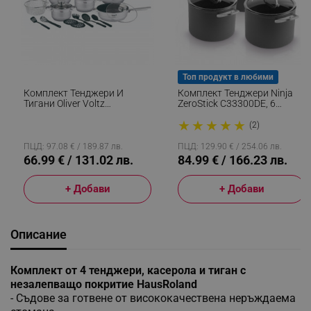
Топ продукт в любими
Комплект Тенджери И
Комплект Тенджери Ninja
Тигани Oliver Voltz
ZeroStick C33300DE, 6
OV51210R20B, 20 Части,
Части, До 260°C,
★
★
★
★
★
Многослойно Дъно,
Незалепващо Покритие,
(2)
Индукция, Неръждаема
Без PFAS, Стъклен Капак,
Стомана, Аксесоари,
Индукция, Черен
ПЦД: 97.08 € / 189.87 лв.
ПЦД: 129.90 € / 254.06 лв.
Сребрист
66.99 € / 131.02 лв.
84.99 € / 166.23 лв.
+ Добави
+ Добави
Описание
Комплект от 4 тенджери, касерола и тиган с
незалепващо покритие HausRoland
- Съдове за готвене от висококачествена неръждаема