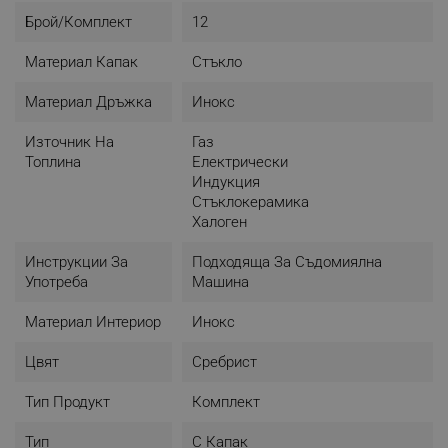
Брой/комплект
12
Материал Капак
Стъкло
Материал Дръжка
Инокс
Източник На
Газ
Топлина
Електрически
Индукция
Стъклокерамика
Халоген
Инструкции За
Подходяща За Съдомиялна
Употреба
Машина
Материал Интериор
Инокс
Цвят
Сребрист
Тип Продукт
Комплект
Тип
С Капак