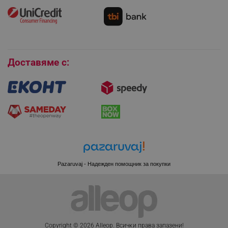
Как да се абонирам за имейл бюлетина?
editor.alleop.bg
Условия за връщане
Покупки на изплащане
Бисквитки
Доставяме с:
Pazaruvaj - Надежден помощник за покупки
CookieScriptConsent
CookieScript
.alleop.bg
Copyright © 2026 Alleop. Bcичĸи пpaвa зaпaзeни!