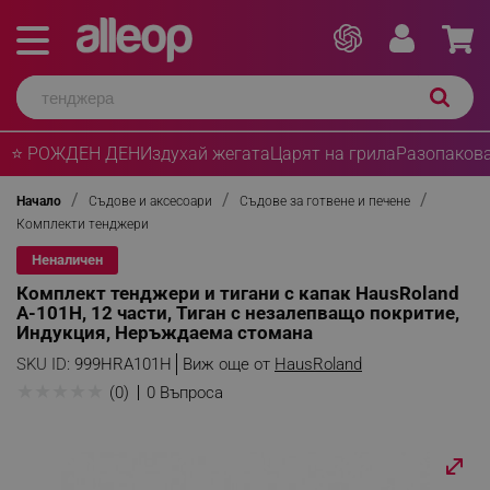
⭐ РОЖДЕН ДЕН
Издухай жегата
Царят на грила
Разопакова
Начало
Съдове и аксесоари
Съдове за готвене и печене
Комплекти тенджери
Неналичен
Комплект тенджери и тигани с капак HausRoland
A-101H, 12 части, Тиган с незалепващо покритие,
Индукция, Неръждаема стомана
SKU ID:
999HRA101H
Виж още от
HausRoland
★
★
★
★
★
(0)
0 Въпроса