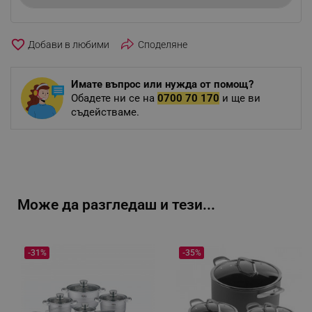
favorite_border
Споделяне
Имате въпрос или нужда от помощ?
Обадете ни се на
0700 70 170
и ще ви
съдействаме.
Може да разгледаш и тези...
-31%
-35%