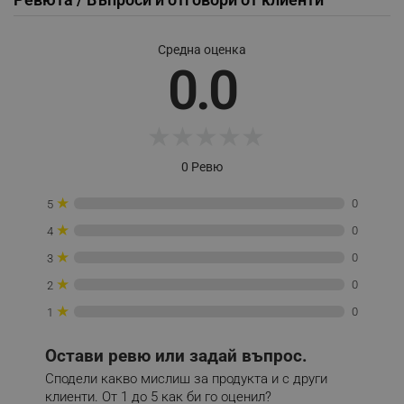
Средна оценка
0.0
_sgf_session_id
.alleop.bg
★
★
★
★
★
_sgf_push_permission_asked
.alleop.bg
0 Ревю
Google Privacy Policy
★
0
5
★
_sgf_test_mode
.alleop.bg
0
4
★
0
3
★
0
2
★
0
1
_sgf_tracking
.alleop.bg
Остави ревю или задай въпрос.
Сподели какво мислиш за продукта и с други
клиенти. От 1 до 5 как би го оценил?