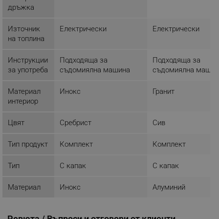
дръжка
Строго необходимо
Ефективност
Източник
Електрически
Електрически
на топлина
Таргетиране
Функционалност
Некласифицирани
Инструкции
Подходяща за
Подходяща за
за употреба
съдомиялна машина
съдомиялна машин
Строго необходимите бисквитки позволяват
основната функционалност на уебсайта, като
потребителско влизане и управление на
Материал
Инокс
Гранит
акаунта. Уебсайтът не може да се използва
интериор
правилно без строго необходими бисквитки.
Provider /
Цвят
Сребрист
Сив
Име
Домейн
click_code_ps
.alleop.bg
Тип продукт
Комплект
Комплект
_nzm_nosubscribe_92166-7699
.alleop.bg
Тип
С капак
С капак
_nzm_idnl_92166-7699
.alleop.bg
_nzm_noid_92166-7699
.alleop.bg
Материал
Инокс
Алуминий
_nzm_id_92166-7699
.alleop.bg
_sgf_user_id
.alleop.bg
Ревюта / Въпроси и отговори от клиенти