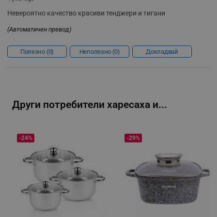
_sgf_clicked_banners
.alleop.bg
Невероятно качество красиви тенджери и тигани
(Автоматичен превод)
_sgf_rq
.alleop.bg
Полезно
0
Неполезно
0
Докладвай
Други потребители харесаха и...
segmentifyExtension
.alleop.bg
-24%
-29%
sgfUserUpdateData
.alleop.bg