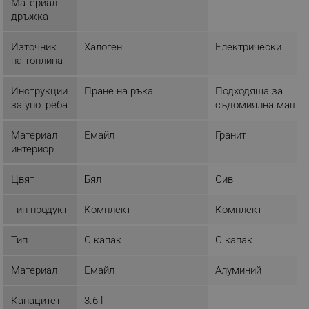
Материал
дръжка
ФУНКЦИОНАЛНОСТ
Източник
Халоген
Електрически
НЕКЛАСИФИЦИРАНИ
на топлина
Инструкции
Пране на ръка
Подходяща за
за употреба
съдомиялна машин
Строго необходимо
Ефективност
Таргетиране
Функционалност
Материал
Емайл
Гранит
интериор
Некласифицирани
Цвят
Бял
Сив
Строго необходимите бисквитки позволяват
основната функционалност на уебсайта, като
потребителско влизане и управление на
Тип продукт
Комплект
Комплект
акаунта. Уебсайтът не може да се използва
правилно без строго необходими бисквитки.
Тип
С капак
С капак
Provider /
Име
Домейн
Материал
Емайл
Алуминий
click_code_ps
.alleop.bg
_nzm_nosubscribe_92166-7699
.alleop.bg
Капацитет
3.6 l