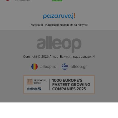
CookieScriptConsent
CookieScript
.alleop.bg
Pazaruvaj - Надежден помощник за покупки
Copyright © 2026 Alleop. Bcичĸи пpaвa зaпaзeни!
alleop.ro
alleop.gr
XSRF-TOKEN
promo.alleop.bg
PHPSESSID
PHP.net