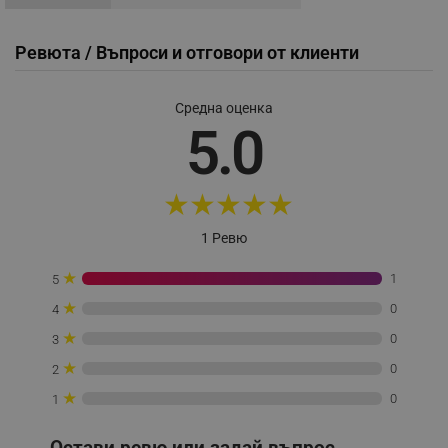
_nzm_idnl_92166-7699
.alleop.bg
_nzm_noid_92166-7699
.alleop.bg
Ревюта / Въпроси и отговори от клиенти
_nzm_id_92166-7699
.alleop.bg
_sgf_user_id
.alleop.bg
Средна оценка
5.0
_sgf_session_id
.alleop.bg
★
★
★
★
★
1 Ревю
_sgf_push_permission_asked
.alleop.bg
★
1
5
Google Privacy Policy
★
0
4
★
0
3
_sgf_test_mode
.alleop.bg
★
0
2
★
0
1
Остави ревю или задай въпрос.