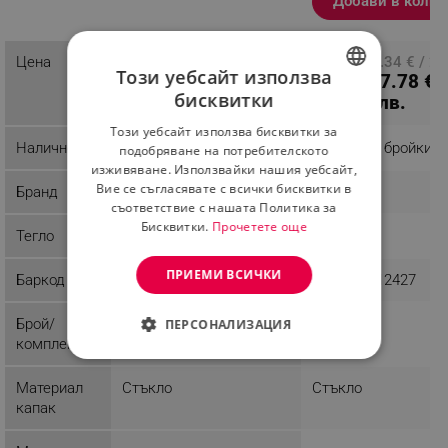
Добави в колич
Разглеждате този
продукт
Цена
ПЦД: 30.62 € / 59.89
ПЦД: 153.34 € / 2
Този уебсайт използва
20.39 € /
127.78 € /
лв.
лв.
бисквитки
39.88 лв.
249.92 лв.
BULGARIAN
Този уебсайт използва бисквитки за
ROMANIAN
Наличност
Последни бройки
Последни бройки
подобряване на потребителското
изживяване. Използвайки нашия уебсайт,
Вие се съгласявате с всички бисквитки в
Бранд
Rosberg
Klausberg
съответствие с нашата Политика за
Бисквитки.
Прочетете още
Тегло
2.17 kg
21.2 kg
ПРИЕМИ ВСИЧКИ
Баркод
3800237045150
5902666612427
Брой/
6
12
ПЕРСОНАЛИЗАЦИЯ
комплект
СТРОГО НЕОБХОДИМО
Материал
Стъкло
Стъкло
ЕФЕКТИВНОСТ
капак
ТАРГЕТИРАНЕ