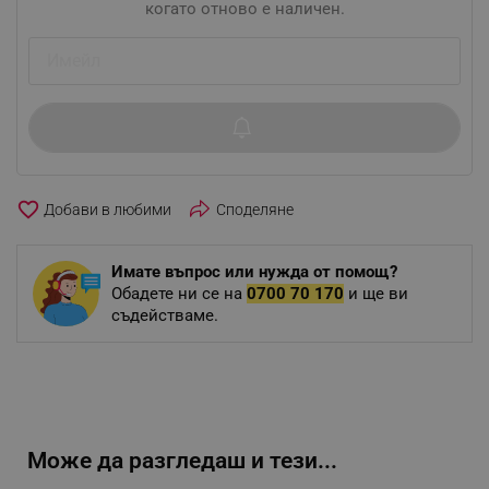
когато отново е наличен.
favorite_border
Споделяне
Имате въпрос или нужда от помощ?
Обадете ни се на
0700 70 170
и ще ви
съдействаме.
Може да разгледаш и тези...