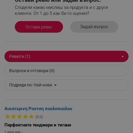
_sgf_tracking
.alleop.bg
Сподели какво мислиш за продукта и с други
клиенти. От 1 до 5 как би го оценил?
Задай въпрос
Остави ревю
_sgf_delayed_actions,
.alleop.bg
Ревюта (1)
Въпроси и отговори (0)
_sgf_delayed_campaigns
.alleop.bg
Подреди по:
Най-нови
_sgf_npq
.alleop.bg
Αικατερινη Ρουτση πουλοπουλου
★
★
★
★
★
(5.0)
Перфектните тенджери и тигани
1 year ago