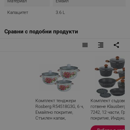
Материал
Емайл
Капацитет
3.6 L
Сравни с подобни продукти
reorder
format_align_right
share
Комплект тенджери
Комплект съдове з
Rosberg R54518G3G, 6 ч,
готвене Klausberg 
Eмайлно покритие,
7242, 12 части, Гра
Стъклен капак,
покритие, Индукция
Индукция, Принт на
Сив
цветя, Бял