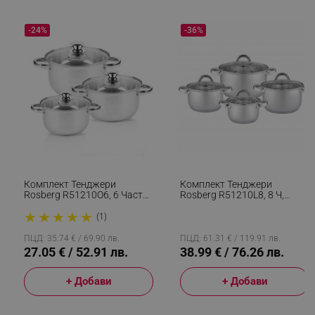
-24%
-36%
Комплект Тенджери
Комплект Тенджери
Rosberg R51210O6, 6 Части,
Rosberg R51210L8, 8 Ч,
3-5 L, Стъклен Капак, Инокс
Двойно Дъно, 1.8-5.8 Литра,
★
★
★
★
★
Индукция, Инокс
(1)
ПЦД: 35.74 € / 69.90 лв.
ПЦД: 61.31 € / 119.91 лв.
27.05 € / 52.91 лв.
38.99 € / 76.26 лв.
+ Добави
+ Добави