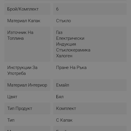
Брой/комплект
6
Материал Капак
Стъкло
Източник На
Газ
Топлина
Електрически
Индукция
Стъклокерамика
Халоген
Инструкции За
Пране На Ръка
Употреба
Материал Интериор
Емайл
Цвят
Бял
Тип Продукт
Комплект
Тип
С Капак