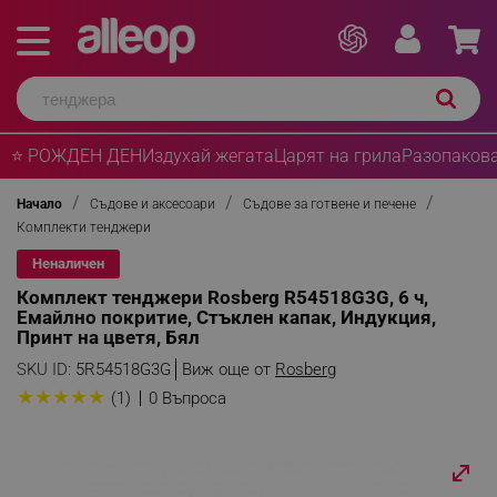
⭐ РОЖДЕН ДЕН
Издухай жегата
Царят на грила
Разопакова
Начало
Съдове и аксесоари
Съдове за готвене и печене
Комплекти тенджери
Неналичен
Комплект тенджери Rosberg R54518G3G, 6 ч,
Eмайлно покритие, Стъклен капак, Индукция,
Принт на цветя, Бял
SKU ID:
5R54518G3G
Виж още от
Rosberg
★
★
★
★
★
(1)
0 Въпроса