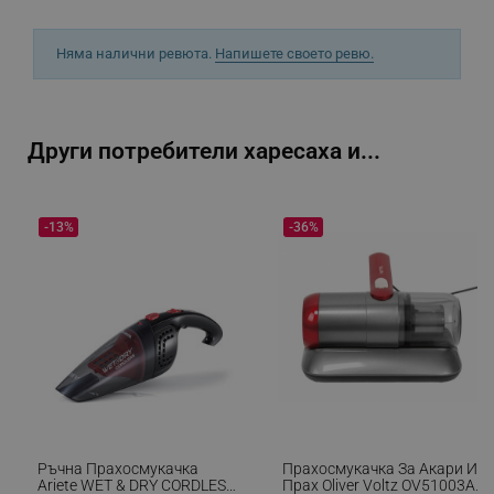
_sgf_push_permission_asked
.alleop.bg
Google Privacy Policy
Няма налични ревюта.
Напишете своето ревю.
_sgf_test_mode
.alleop.bg
Други потребители харесаха и...
-13%
-36%
_sgf_tracking
.alleop.bg
_sgf_delayed_actions,
.alleop.bg
Ръчна Прахосмукачка
Прахосмукачка За Акари И
Ariete WET & DRY CORDLESS
Прах Oliver Voltz OV51003A,