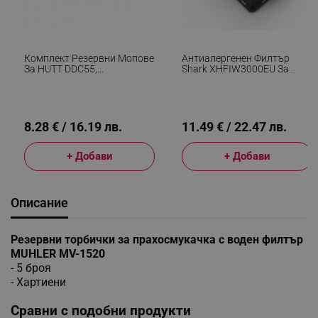
Комплект Резервни Мопове
Антиалергенен Филтър
За HUTT DDC55,
Shark XHFIW3000EU За
Многократна Употреба, 2
Самопочистващата Се
Бр, Сив
Станция За IW3611EU, 1 Бр,
Бял/черен
8.28 € / 16.19 лв.
11.49 € / 22.47 лв.
+ Добави
+ Добави
Описание
Резервни торбички за прахосмукачка с воден филтър
MUHLER MV-1520
- 5 броя
- Хартиени
Сравни с подобни продукти