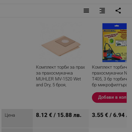
reorder
format_align_right
share
Комплект торби за прах
Комплект торбички
за прахосмукачка
прахосмукачки Nit
MUHLER MV-1520 Wet
T405, 3 бр торбички
and Dry, 5 броя,
бр микрофилтъра, 
Хартиени
Добави в колич
Разглеждате този
продукт
8.12 € / 15.88 лв.
3.55 € / 6.94 лв
Цена