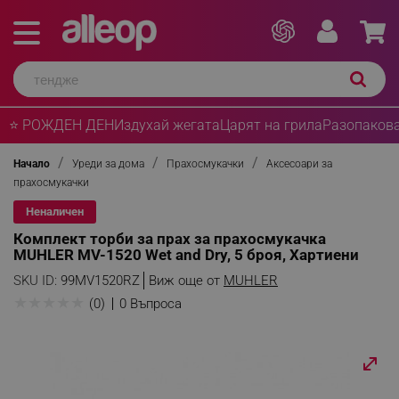
⭐ РОЖДЕН ДЕН
Издухай жегата
Царят на грила
Разопакова
Начало
Уреди за дома
Прахосмукачки
Аксесоари за
прахосмукачки
Неналичен
Комплект торби за прах за прахосмукачка
MUHLER MV-1520 Wet and Dry, 5 броя, Хартиени
SKU ID:
99MV1520RZ
Виж още от
MUHLER
★
★
★
★
★
(0)
0 Въпроса