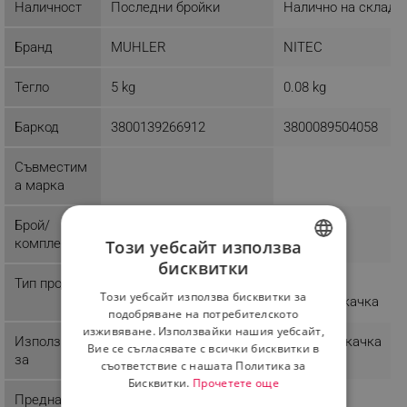
Наличност
Последни бройки
Налично на склад
Бранд
MUHLER
NITEC
Тегло
5 kg
0.08 kg
Баркод
3800139266912
3800089504058
Съвместим
а марка
Брой/
1
комплект
Този уебсайт използва
бисквитки
BULGARIAN
Тип продукт
Четка за
Този уебсайт използва бисквитки за
прахосмукачка
ROMANIAN
подобряване на потребителското
изживяване. Използвайки нашия уебсайт,
Използване
Прахосмукачка
Вие се съгласявате с всички бисквитки в
за
съответствие с нашата Политика за
Бисквитки.
Прочетете още
Предназнач