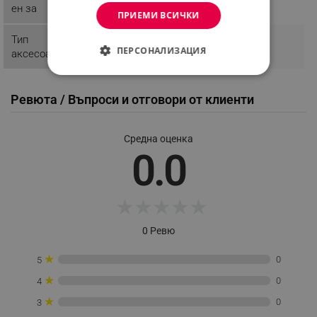
ен за
ПРИЕМИ ВСИЧКИ
Тип
Торбичка
ПЕРСОНАЛИЗАЦИЯ
аксесоар
СТРОГО НЕОБХОДИМО
Ревюта / Въпроси и отговори от клиенти
ЕФЕКТИВНОСТ
ТАРГЕТИРАНЕ
Средна оценка
0.0
ФУНКЦИОНАЛНОСТ
НЕКЛАСИФИЦИРАНИ
★
★
★
★
★
0 Ревю
Строго необходимо
Ефективност
★
0
5
Таргетиране
Функционалност
★
0
4
Некласифицирани
★
0
3