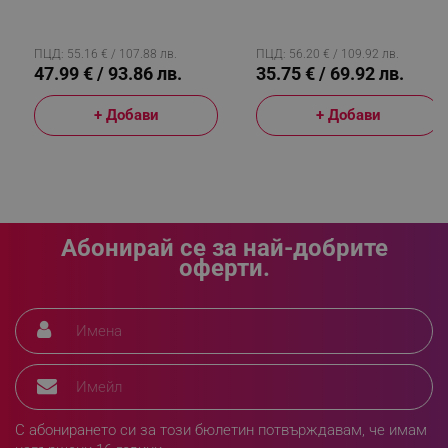
_sgf_delayed_campaigns
.alleop.bg
2474/00, 400 Мл, Батерия
300W, 0.5 Л, 12 Kpa, UV
LI-Ion 1200 MAh/3.6V,
Лампа, 8000 Rpm/min,
Автономия 12 Мин, Миещ
Червен
Се Филтър, Черен/Червен
ПЦД: 55.16 € / 107.88 лв.
ПЦД: 56.20 € / 109.92 лв.
47.99 € / 93.86 лв.
35.75 € / 69.92 лв.
_sgf_npq
.alleop.bg
+ Добави
+ Добави
_sgf_clicked_banners
.alleop.bg
Абонирай се за най-добрите
оферти.
_sgf_rq
.alleop.bg
С абонирането си за този бюлетин потвърждавам, че имам
segmentifyExtension
.alleop.bg