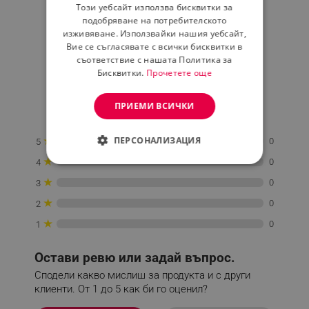
Този уебсайт използва бисквитки за
ROMANIAN
подобряване на потребителското
Средна оценка
изживяване. Използвайки нашия уебсайт,
0.0
Вие се съгласявате с всички бисквитки в
съответствие с нашата Политика за
Бисквитки.
Прочетете още
★
★
★
★
★
ПРИЕМИ ВСИЧКИ
0 Ревю
★
ПЕРСОНАЛИЗАЦИЯ
0
5
★
0
4
СТРОГО НЕОБХОДИМО
★
0
3
ЕФЕКТИВНОСТ
★
0
2
★
ТАРГЕТИРАНЕ
0
1
ФУНКЦИОНАЛНОСТ
Остави ревю или задай въпрос.
Сподели какво мислиш за продукта и с други
НЕКЛАСИФИЦИРАНИ
клиенти. От 1 до 5 как би го оценил?