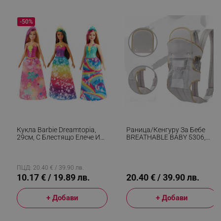
-50%
_sgf_session_id
.alleop.bg
_sgf_push_permission_asked
.alleop.bg
Google Privacy Policy
_sgf_test_mode
.alleop.bg
Кукла Barbie Dreamtopia,
Раница/кенгуру За Бебе
29см, С Блестящо Елече И
BREATHABLE BABY 5306,
Цветна Пола, Многоцветен
Ергономична, Регулируеми
Презрамки, Мрежеста
Вентилаци, Сив
ПЦД: 20.40 € / 39.90 лв.
_sgf_tracking
.alleop.bg
10.17 € / 19.89 лв.
20.40 € / 39.90 лв.
+ Добави
+ Добави