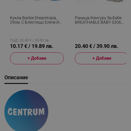
Кукла Barbie Dreamtopia,
Раница/кенгуру За Бебе
29см, С Блестящо Елече И
BREATHABLE BABY 5306,
Цветна Пола, Многоцветен
Ергономична, Регулируеми
Презрамки, Мрежеста
Вентилаци, Сив
ПЦД: 20.40 € / 39.90 лв.
10.17 € / 19.89 лв.
20.40 € / 39.90 лв.
+ Добави
+ Добави
Описание