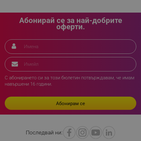
_sgf_delayed_actions,
.alleop.bg
Абонирай се за най-добрите
оферти.
_sgf_delayed_campaigns
.alleop.bg
_sgf_npq
.alleop.bg
С абонирането си за този бюлетин потвърждавам, че имам
навършени 16 години.
_sgf_clicked_banners
.alleop.bg
_sgf_rq
.alleop.bg
Последвай ни: