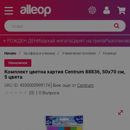
⭐ РОЖДЕН ДЕН
Издухай жегата
Царят на грила
Разопакова
Начало
За офиса и ученика
Ученически пособия
Ножици
Неналичен
Комплект цветна хартия Centrum 88836, 50х70 см,
5 цвята
SKU ID:
4330000999174
Виж още от
Centrum
★
★
★
★
★
(0)
0 Въпроса