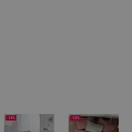
-14%
-12%