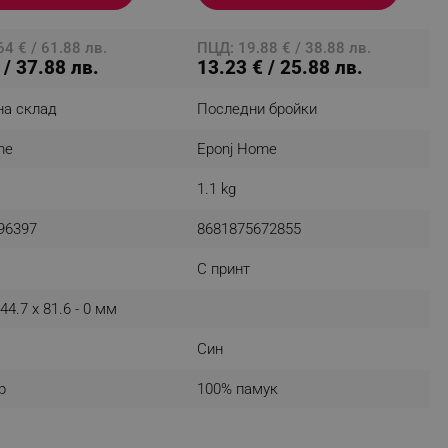
4 € / 61.88 лв.
ПЦД: 19.88 € / 38.88 лв.
 / 37.88 лв.
13.23 € / 25.88 лв.
fying visitors. The lifetime
на склад
Последни бройки
ifying visitor sessions
me
Eponj Home
itor is asked for web push
1.1 kg
tor is a test user and can
96397
8681875672855
tor disabled tracking,
y related cookies and local
С принт
aign specific data for
44.7 x 81.6 - 0 мм
aign specific data for
Син
r events stored to be sent
р
100% памук
ferent banners clicked by the