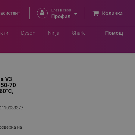
Влез в своя


 асистент
Количка
Профил
укти
Dyson
Ninja
Shark
Помощ
а V3
 50-70
60°C,
D110033377
роверка на