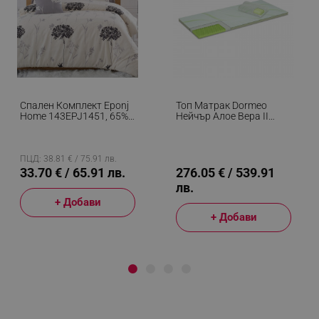
Спален Комплект Eponj
Топ Матрак Dormeo
Home 143EPJ1451, 65%
Нейчър Алое Вера II
Памук, 35% Полиестер, 4
D110081456, 5см,
Части, Завивка 200х220
140х200см, 3D Пяна
См, Чаршаф 220х240
Orthocell, CleanEffect,
См, Калъфка 50х70 См,
AirX System, Нехлъзгащ
ПЦД: 38.81 € / 75.91 лв.
Бежов/сив
Се, Бял/зелен
33.70 € / 65.91 лв.
276.05 € / 539.91
лв.
+ Добави
+ Добави