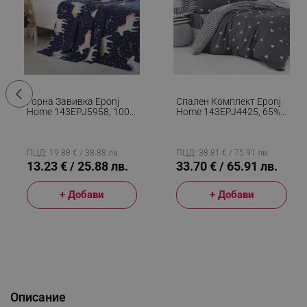
Горна Завивка Eponj
Спален Комплект Eponj
Home 143EPJ5958, 100
Home 143EPJ4425, 65%
Процента Памук,
Памук, 35% Полиестер, 4
160x323 См, Еднорози,
Части, Завивка 200х220
Тъмносин
См, Чаршаф 220х240
См, Калъфка 50х70 См,
ПЦД: 19.88 € / 38.88 лв.
ПЦД: 38.81 € / 75.91 лв.
Сив
13.23 € / 25.88 лв.
33.70 € / 65.91 лв.
+ Добави
+ Добави
Описание