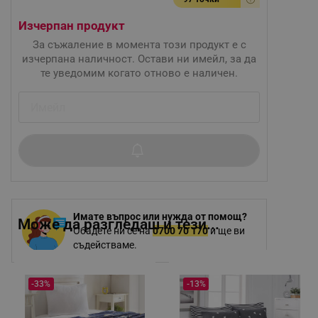
Изчерпан продукт
За съжаление в момента този продукт е с
изчерпана наличност. Остави ни имейл, за да
те уведомим когато отново е наличен.
Имате въпрос или нужда от помощ?
Може да разгледаш и тези...
Обадете ни се на
0700 70 170
и ще ви
съдействаме.
-33%
-13%