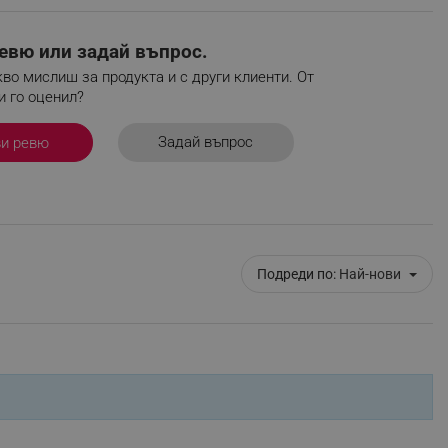
r events which is cancelled
ent to Segmentify servers
евю или задай въпрос.
во мислиш за продукта и с други клиенти. От
 visitor installed
и го оценил?
 visitor’s data including
rship status and
Задай въпрос
ви ревю
Подреди по:
Най-нови