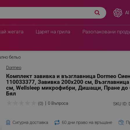
AI
хай жегата
Царят на грила
Разопаковани прод
ално бельо
Dormeo
Комплект завивка и възглавница Dormeo Сиен
110033377, Завивка 200х200 см, Възглавница
см, Wellsleep микрофибри, Дишащи, Пране до 
Бял
★
★
★
★
★
0 Въпроса
(0)
SKU ID:
Сигурна доставка
60 дни право на връщане
П