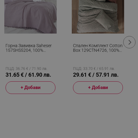
Горна Завивка Saheser
Спален Комплект Cotton
157SHS5204, 100%
Box 129CTN4726, 100%
Памук, 220x240 См, 340
Памук, 3 Части, Завивка
Г/м2, 96 Нишки, 30C,
160х220 См, Чаршаф
Лилав
100х200+30 См,
Калъфка 50х70 См, Сив/
ПЦД: 36.76 € / 71.90 лв.
ПЦД: 33.70 € / 65.91 лв.
Червен
31.65 € / 61.90 лв.
29.61 € / 57.91 лв.
+ Добави
+ Добави