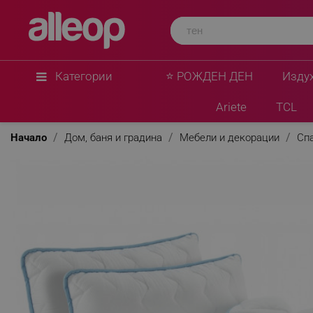
Категории
⭐ РОЖДЕН ДЕН
Изду
Ariete
TCL
Начало
Дом, баня и градина
Мебели и декорации
Сп