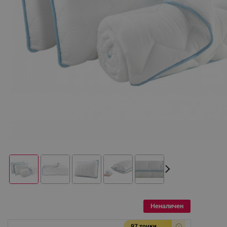
Неналичен
97 точки