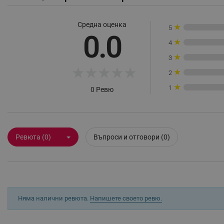
_sgf_rq
Средна оценка
★
5
0.0
segmentifyExtension
★
4
★
3
sgfUserUpdateData
★
★
★
★
★
★
2
★
1
0 Ревю
rlv_h_fbp
rlv_
rlv_mode
rlv_p
Ревюта (0)
Въпроси и отговори (0)
rlv_g
rlv_s
rlv_iv
rlv_e_pt
Няма налични ревюта.
Напишете своето ревю.
rlv_e
rlv_h_profile