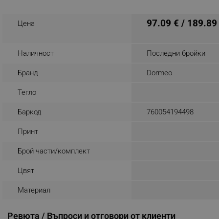
Разглеждате този пр
_nzm_noid_92166-7699
97.09 € / 189.89
Цена
_nzm_id_92166-7699
_sgf_user_id
Наличност
Последни бройки
_sgf_session_id
Бранд
Dormeo
_sgf_push_permission_as
Тегло
_sgf_test_mode
Баркод
760054194498
_sgf_tracking
Принт
_sgf_delayed_actions,
Брой части/комплект
_sgf_delayed_campaigns
Цвят
_sgf_npq
Материал
_sgf_clicked_banners
Ревюта / Въпроси и отговори от клиенти