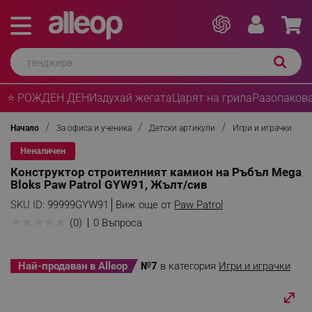
⭐ РОЖДЕН ДЕН
Издухай жегата
Царят на грила
Разопакова
Начало
За офиса и ученика
Детски артикули
Игри и играчки
Неналичен
Конструктор строителният камион на Ръбъл Mega
Bloks Paw Patrol GYW91, Жълт/сив
SKU ID:
99999GYW91
Виж още от
Paw Patrol
★
★
★
★
★
(0)
0 Въпроса
Най-продаван в Alleop
№7
в категория
Игри и играчки