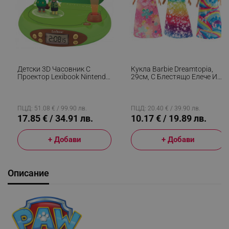
Детски 3D Часовник С
Кукла Barbie Dreamtopia,
Проектор Lexibook Nintendo
29см, С Блестящо Елече И
Animal Crossing RP500AC,
Цветна Пола, Многоцветен
Аларма, 4 Ефекта, Зелен/
Кафяв
ПЦД: 51.08 € / 99.90 лв.
ПЦД: 20.40 € / 39.90 лв.
17.85 € / 34.91 лв.
10.17 € / 19.89 лв.
+ Добави
+ Добави
Описание