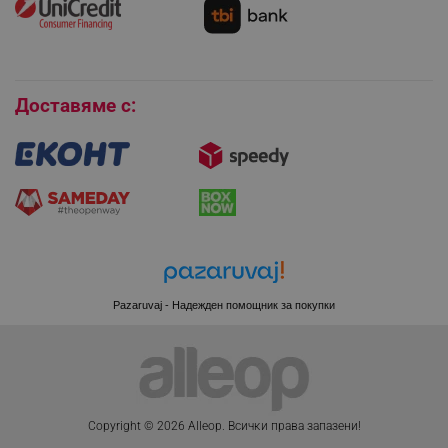
Условия за връщане
Покупки на изплащане
LaVisitorId_YWxsZW9wLmxhZGVzay5jb20v
.alleop.bg
LaSID
Quality Unit LLC
Бисквитки
www.alleop.bg
Доставяме с:
PHPSESSID
PHP.net
editor.alleop.bg
Pazaruvaj - Надежден помощник за покупки
Copyright © 2026 Alleop. Bcичĸи пpaвa зaпaзeни!