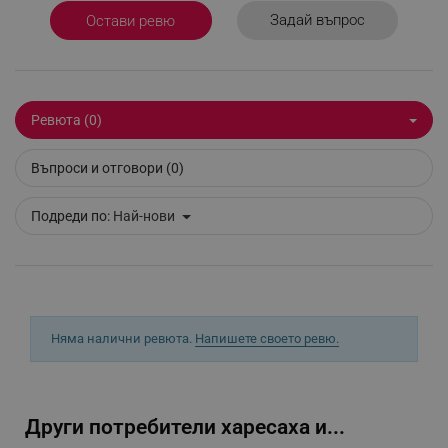
Задай въпрос
Остави ревю
_sgf_test_mode
.alleop.bg
Ревюта (0)
_sgf_tracking
.alleop.bg
Въпроси и отговори (0)
Подреди по:
Най-нови
_sgf_delayed_actions,
.alleop.bg
Няма налични ревюта.
Напишете своето ревю.
_sgf_delayed_campaigns
.alleop.bg
Други потребители харесаха и...