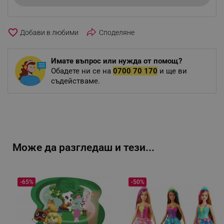
favorite_border
Споделяне
Имате въпрос или нужда от помощ?
Обадете ни се на
0700 70 170
и ще ви
съдействаме.
Може да разгледаш и тези...
-65%
-50%