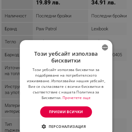
19.89 лв.
34.91 лв.
Наличност
Последни бройки
Последни бройки
Бранд
Paw Patrol
Lexibook
Тегло
0.4 kg
0.6 kg
Този уебсайт използва
Баркод
887961981810
3380743090405
бисквитки
BULGARIAN
Източник
Този уебсайт използва бисквитки за
ROMANIAN
на топлина
подобряване на потребителското
изживяване. Използвайки нашия уебсайт,
Инструкции
Вие се съгласявате с всички бисквитки в
съответствие с нашата Политика за
за употреба
Бисквитки.
Прочетете още
Материал
интериор
ПРИЕМИ ВСИЧКИ
Тип
ПЕРСОНАЛИЗАЦИЯ
пържене