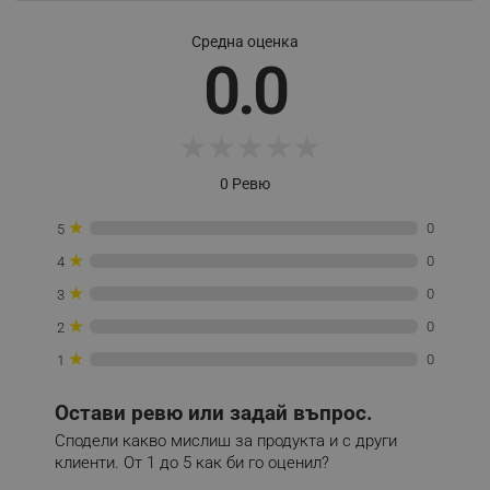
Provider /
Име
Домейн
Средна оценка
0.0
click_code_ps
.alleop.bg
_nzm_nosubscribe_92166-7699
.alleop.bg
_nzm_idnl_92166-7699
.alleop.bg
★
★
★
★
★
_nzm_noid_92166-7699
.alleop.bg
0 Ревю
_nzm_id_92166-7699
.alleop.bg
_sgf_user_id
.alleop.bg
★
0
5
★
0
4
★
0
3
★
0
2
_sgf_session_id
.alleop.bg
★
0
1
_sgf_push_permission_asked
.alleop.bg
Остави ревю или задай въпрос.
Сподели какво мислиш за продукта и с други
Google Privacy Policy
клиенти. От 1 до 5 как би го оценил?