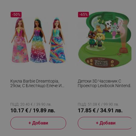
_sgf_npq
.alleop.bg
-50%
-65%
_sgf_clicked_banners
.alleop.bg
_sgf_rq
.alleop.bg
Кукла Barbie Dreamtopia,
Детски 3D Часовник С
29см, С Блестящо Елече И
Проектор Lexibook Nintendo
Цветна Пола, Многоцветен
Animal Crossing RP500AC,
Аларма, 4 Ефекта, Зелен/
Кафяв
ПЦД: 20.40 € / 39.90 лв.
ПЦД: 51.08 € / 99.90 лв.
segmentifyExtension
.alleop.bg
10.17 € / 19.89 лв.
17.85 € / 34.91 лв.
+ Добави
+ Добави
sgfUserUpdateData
.alleop.bg