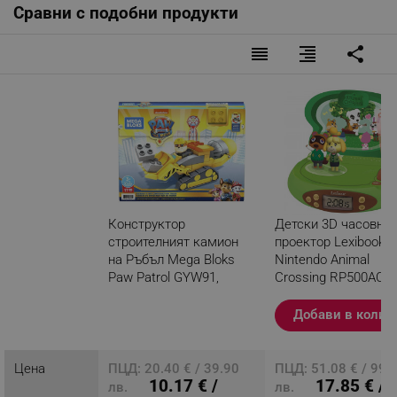
- 17 части
Сравни с подобни продукти
reorder
format_align_right
share
Конструктор
Детски 3D часовник
строителният камион
проектор Lexibook
на Ръбъл Mega Bloks
Nintendo Animal
Paw Patrol GYW91,
Crossing RP500AC,
Жълт/сив
Аларма, 4 ефекта,
Зелен/кафяв
Добави в колич
Разглеждате този
продукт
Цена
ПЦД: 20.40 € / 39.90
ПЦД: 51.08 € / 99.
10.17 € /
17.85 € /
лв.
лв.