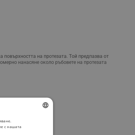
а повърхността на протезата. Той предпазва от
номерно нанасяне около ръбовете на протезата
яване.
BULGARIAN
ие с нашата
ROMANIAN