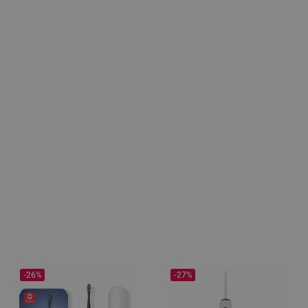
-26%
-27%