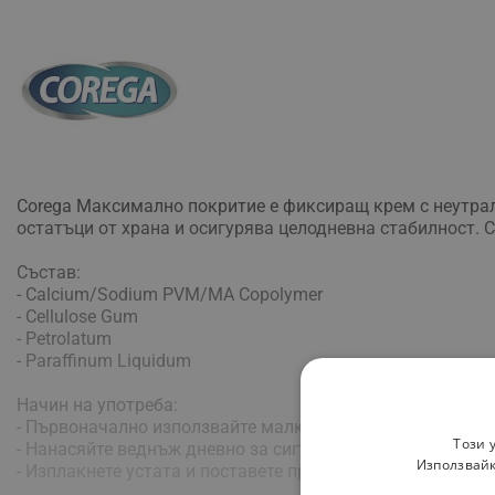
Corega Максимално покритие е фиксиращ крем с неутрале
остатъци от храна и осигурява целодневна стабилност.
Състав:
- Calcium/Sodium PVM/MA Copolymer
- Cellulose Gum
- Petrolatum
- Paraffinum Liquidum
Начин на употреба:
- Първоначално използвайте малко количество крем
Този 
- Нанасяйте веднъж дневно за сигурна фиксация
Използвайк
- Изплакнете устата и поставете протезата на мястото й