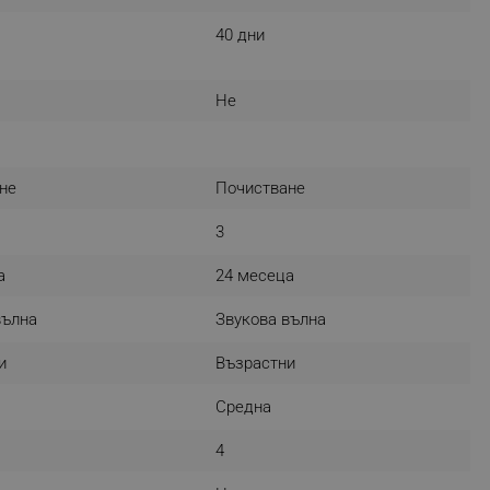
r events which is cancelled
40 дни
ent to Segmentify servers
 visitor installed
Не
 visitor’s data including
rship status and
не
Почистване
3
а
24 месеца
вълна
Звукова вълна
и
Възрастни
Средна
4