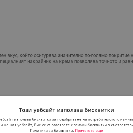
н вкус, който осигурява значително по-голямо покритие н
 Специалният накрайник на крема позволява точното и рав
Този уебсайт използва бисквитки
уебсайт използва бисквитки за подобряване на потребителското изжив
и нашия уебсайт, Вие се съгласявате с всички бисквитки в съответств
, притискайки здраво за няколко секунди
Политика за Бисквитки.
Прочетете още