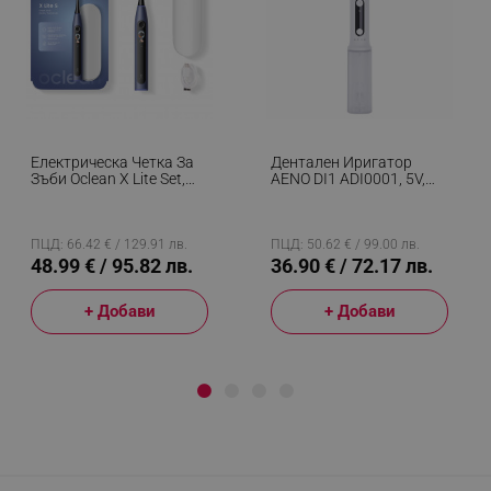
Електрическа Четка За
Дентален Иригатор
Зъби Oclean X Lite Set,
AENO DI1 ADI0001, 5V,
72000 Об/мин, 5
4W, 200 Мл, 100 Psi, 4
Режима, Smart,
Режима На Почистване,
Тъчскрийн, До 40 Дни
4 Накрайника, Бял
Автономия, Отчитане
ПЦД: 66.42 € / 129.91 лв.
ПЦД: 50.62 € / 99.00 лв.
На Почистените Зони,
48.99 € / 95.82 лв.
36.90 € / 72.17 лв.
+Калъф, Тъмносин
+ Добави
+ Добави