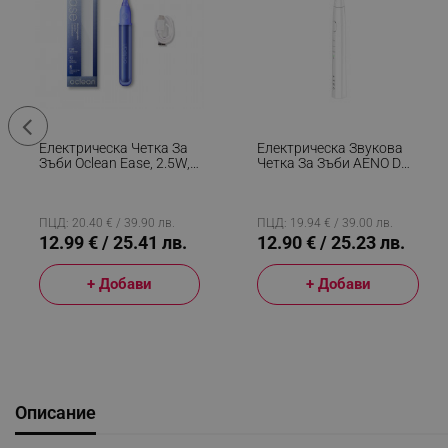
Електрическа Четка За
Електрическа Звукова
Зъби Oclean Ease, 2.5W,
Четка За Зъби AENO DB7
66000 Об/мин, 2
ADB0007, 30000 Rpm,
Режима, Таймер,
IPX 7, 3 Програми, 1
Автономия 120 Дена, 45
Накрайник, До 100 Дни
DB, Type-C, Син
С Едно Зареждане, Бял
ПЦД: 20.40 € / 39.90 лв.
ПЦД: 19.94 € / 39.00 лв.
12.99 € / 25.41 лв.
12.90 € / 25.23 лв.
+ Добави
+ Добави
Описание