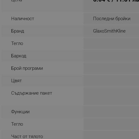
_nzm_noid_92166-7699
_nzm_id_92166-7699
Наличност
Последни бройки
_sgf_user_id
Бранд
GlaxoSmithKline
_sgf_session_id
Тегло
_sgf_push_permission_as
Баркод
_sgf_test_mode
Брой програми
_sgf_tracking
Цвят
Съдържание пакет
_sgf_delayed_actions,
_sgf_delayed_campaigns
Функции
_sgf_npq
Тегло
_sgf_clicked_banners
Част от тялото