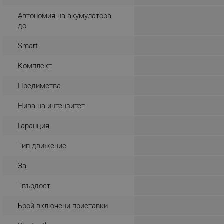
_sgf_rq
Автономия на акумулатора
до
segmentifyExtension
Smart
sgfUserUpdateData
Комплект
Предимства
rlv_h_fbp
rlv_
Нива на интензитет
rlv_mode
Гаранция
rlv_p
Тип движение
rlv_g
rlv_s
За
rlv_iv
Твърдост
rlv_e_pt
Брой включени приставки
rlv_e
rlv_h_profile