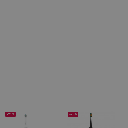
-21%
-28%