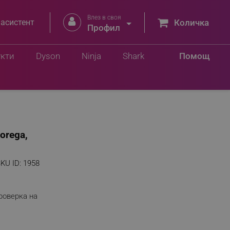
Влез в своя


 асистент
Количка
Профил
укти
Dyson
Ninja
Shark
Помощ
orega,
KU ID:
1958
роверка на