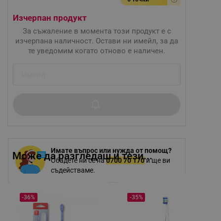
Изчерпан продукт
За съжаление в момента този продукт е с
изчерпана наличност. Остави ни имейл, за да
те уведомим когато отново е наличен.
Имате въпрос или нужда от помощ?
Може да разгледаш и тези...
Обадете ни се на
0700 70 170
и ще ви
съдействаме.
-36%
-35%