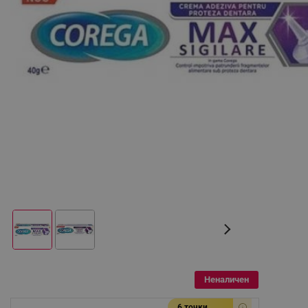
Неналичен
6 точки