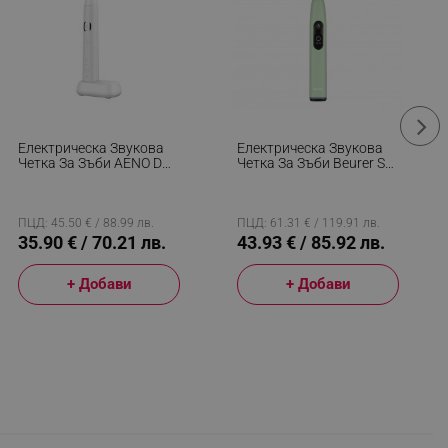
Електрическа Звукова
Електрическа Звукова
Четка За Зъби AENO DB3
Четка За Зъби Beurer SC
ADB0003, 46000 Rpm,
50, 80000 Об/мин, 5
IPX 7, 4 Накрайника, 3
Режима, Таймер,
Програми, 3 Скорости,
Автономия 22 Дена, LED
До 40 Дни С Едно
Дисплей, Type-C +
ПЦД: 45.50 € / 88.99 лв.
ПЦД: 61.31 € / 119.91 лв.
Зареждане, Бял
Магнитна Плоча, Зелен
35.90 € / 70.21 лв.
43.93 € / 85.92 лв.
+ Добави
+ Добави