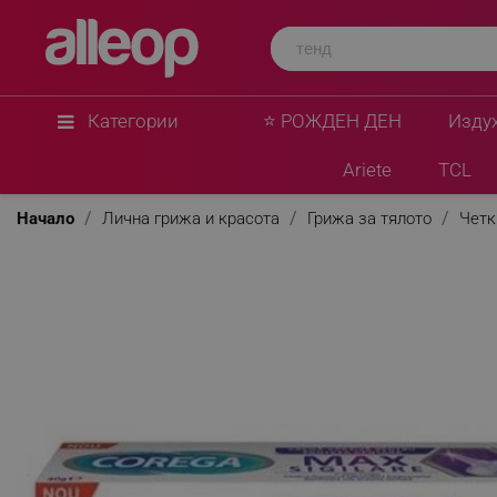
Категории
⭐ РОЖДЕН ДЕН
Изду
Ariete
TCL
Начало
Лична грижа и красота
Грижа за тялото
Четк