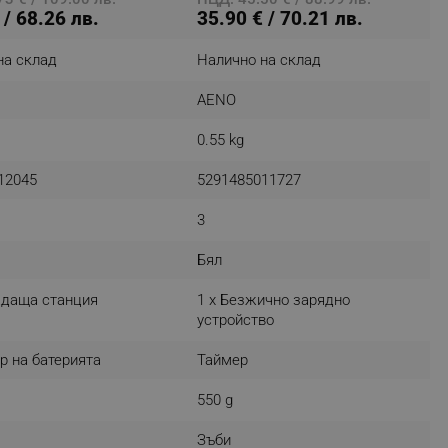
 / 68.26 лв.
35.90 € / 70.21 лв.
на склад
Налично на склад
fying visitors. The lifetime
AENO
ifying visitor sessions
0.55 kg
itor is asked for web push
12045
5291485011727
tor is a test user and can
3
tor disabled tracking,
y related cookies and local
Бял
ждаща станция
1 x Безжично зарядно
aign specific data for
устройство
aign specific data for
р на батерията
Таймер
r events stored to be sent
550 g
ferent banners clicked by the
Зъби