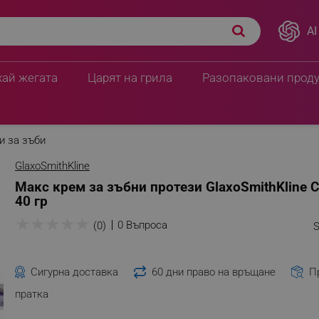
AI
хай жегата
Царят на грила
Разопаковани прод
и за зъби
GlaxoSmithKline
Макс крем за зъбни протези GlaxoSmithKline C
40 гр
★
★
★
★
★
0 Въпроса
(0)
S
Сигурна доставка
60 дни право на връщане
П
пратка