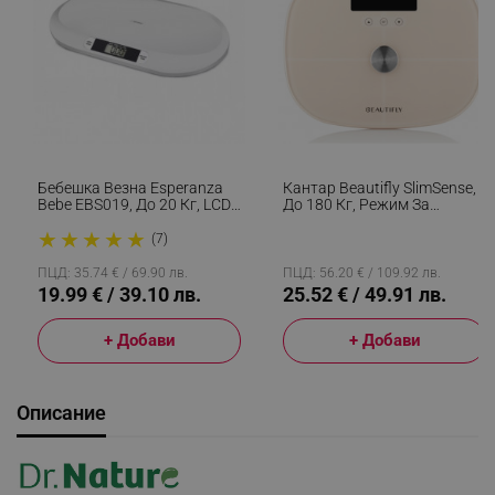
Бебешка Везна Esperanza
Кантар Beautifly SlimSense,
Bebe EBS019, До 20 Кг, LCD
До 180 Кг, Режим За
Екран, Функция HOLD, Бял
Спортисти, 9 Профила,
★
★
★
★
★
Проследяване На
(7)
Напредъка, LCD, Анализ На
Телесен Състав, Бежов
ПЦД: 35.74 € / 69.90 лв.
ПЦД: 56.20 € / 109.92 лв.
19.99 € / 39.10 лв.
25.52 € / 49.91 лв.
+ Добави
+ Добави
Описание