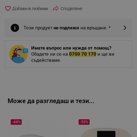
favorite_border
Споделяне
Този продукт
не подлежи
на връщане. *
Имате въпрос или нужда от помощ?
Обадете ни се на
0700 70 170
и ще ви
съдействаме.
Може да разгледаш и тези...
-44%
-55%