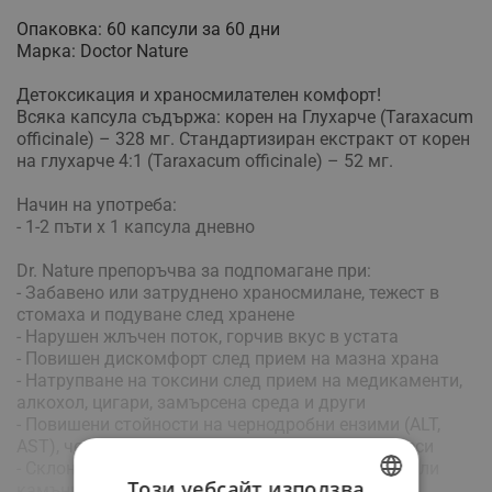
Опаковка: 60 капсули за 60 дни
Марка: Doctor Nature
Детоксикация и храносмилателен комфорт!
Всяка капсула съдържа: корен на Глухарче (Taraxacum
officinale) – 328 мг. Стандартизиран екстракт от корен
на глухарче 4:1 (Taraxacum officinale) – 52 мг.
Начин на употреба:
- 1-2 пъти х 1 капсула дневно
Dr. Nature препоръчва за подпомагане при:
- Забавено или затруднено храносмилане, тежест в
стомаха и подуване след хранене
- Нарушен жлъчен поток, горчив вкус в устата
- Повишен дискомфорт след прием на мазна храна
- Натрупване на токсини след прием на медикаменти,
алкохол, цигари, замърсена среда и други
- Повишени стойности на чернодробни ензими (ALT,
AST), чернодробна стеатоза или застойни процеси
- Склонност към образуване на жлъчни утайки или
Този уебсайт използва
камъни
Виж повече