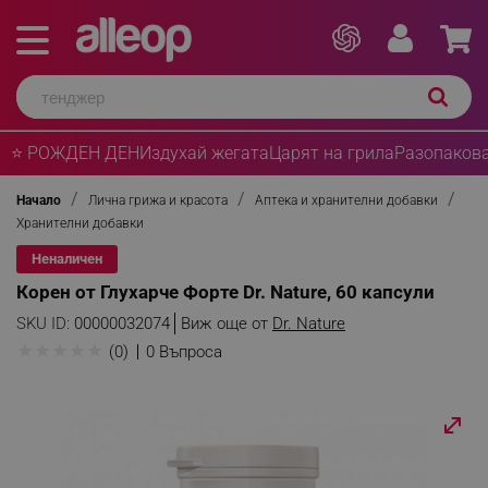
⭐ РОЖДЕН ДЕН
Издухай жегата
Царят на грила
Разопакова
Начало
Лична грижа и красота
Аптека и хранителни добавки
Хранителни добавки
Неналичен
Корен от Глухарче Форте Dr. Nature, 60 капсули
SKU ID:
00000032074
Виж още от
Dr. Nature
★
★
★
★
★
(0)
0 Въпроса