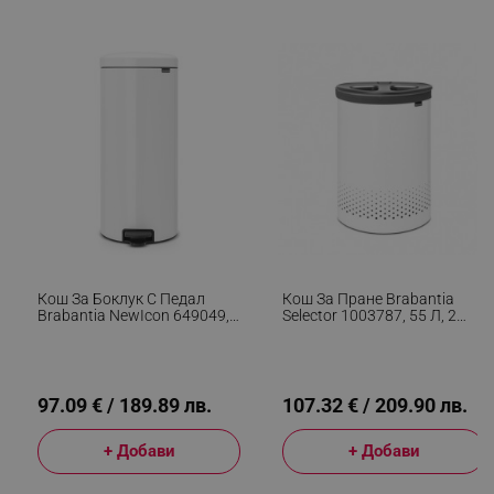
segmentifyExtension
.alleop.bg
sgfUserUpdateData
.alleop.bg
Кош За Боклук С Педал
Кош За Пране Brabantia
Brabantia NewIcon 649049,
Selector 1003787, 55 Л, 2
30 Л, Плавно Затваряне,
Отделения, Вентилационни
Противоплъзгаща Основа,
Отвори, Пълнене Без
Бял
Отваряне, Бял
rlv_h_fbp
.alleop.bg
97.09 € / 189.89 лв.
107.32 € / 209.90 лв.
rlv_
.alleop.bg
+ Добави
+ Добави
rlv_mode
.alleop.bg
rlv_p
.alleop.bg