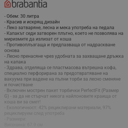
- Обем: 30 литра
- Красив и искрящ дизайн
- Леко затваряне, лесна и мека употреба на педала
- Капакът седи затворен плътно, което не позволява на
миризмите да излизат от коша
- Противоплъзгаща и предпазваща от надраскване
основа
- Лесно пренасяне чрез удобната за захващане дръжка
на капака
- Здрава, отделяща се пластмасова вътрешна кофа,
специално перфорирана за предотвратяване на
вакуума при вадене на пълни торби за лесно сменяне
и почистване
- Включен мострен пакет торбички PerfectFit (Размер
G) - за да не стърчат никога найлоновите краища от
коша ви за смет!
- Екологичност: 42% рециклирани материали, 97%
рециклируем след употреба
- Размери:
Височина: 67.9 см