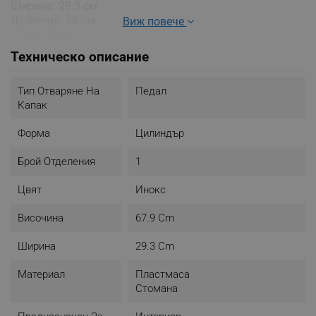
Ширина: 29.3 см
Дължина: 38 см
Виж повече
- Цвят: Инокс/Мат
Техническо описание
Тип Отваряне На
Педал
Капак
Форма
Цилиндър
Брой Отделения
1
Цвят
Инокс
Височина
67.9 Cm
Ширина
29.3 Cm
Материал
Пластмаса
Стомана