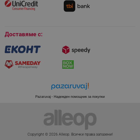
editor.alleop.bg
Условия за връщане
Покупки на изплащане
Бисквитки
Доставяме с:
Pazaruvaj - Надежден помощник за покупки
CookieScriptConsent
CookieScript
.alleop.bg
Copyright © 2026 Alleop. Bcичĸи пpaвa зaпaзeни!