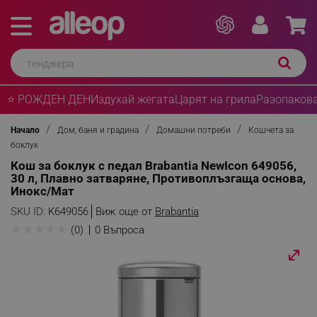
⭐ РОЖДЕН ДЕН
Издухай жегата
Царят на грила
Разопакова
Начало
Дом, баня и градина
Домашни потреби
Кошчета за
боклук
Кош за боклук с педал Brabantia NewIcon 649056,
30 л, Плавно затваряне, Противоплъзгаща основа,
Инокс/Мат
SKU ID:
K649056
Виж още от
Brabantia
★
★
★
★
★
(0)
0 Въпроса