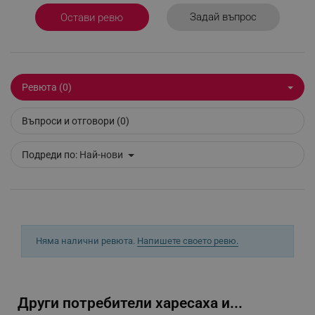
Задай въпрос
Остави ревю
_sgf_delayed_actions,
.alleop.bg
Ревюта (0)
_sgf_delayed_campaigns
.alleop.bg
Въпроси и отговори (0)
Подреди по:
Най-нови
_sgf_npq
.alleop.bg
_sgf_clicked_banners
.alleop.bg
Няма налични ревюта.
Напишете своето ревю.
_sgf_rq
.alleop.bg
Други потребители харесаха и...