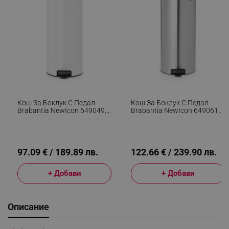
Кош За Боклук С Педал
Кош За Боклук С Педал
Brabantia NewIcon 649049,
Brabantia NewIcon 649061,
30 Л, Плавно Затваряне,
30 Л, Плавно Затваряне,
Противоплъзгаща Основа,
Противоплъзгаща Основа,
Бял
Устойчив На Пръстови
Отпечатъци, Инокс/Мат
97.09 € / 189.89 лв.
122.66 € / 239.90 лв.
+ Добави
+ Добави
Описание