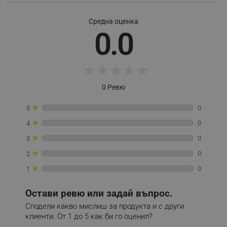
Средна оценка
0.0
_sgf_session_id
.alleop.bg
★
★
★
★
★
_sgf_push_permission_asked
.alleop.bg
0 Ревю
Google Privacy Policy
★
0
5
★
0
4
_sgf_test_mode
.alleop.bg
★
0
3
★
0
2
★
0
1
_sgf_tracking
.alleop.bg
Остави ревю или задай въпрос.
Сподели какво мислиш за продукта и с други
клиенти. От 1 до 5 как би го оценил?