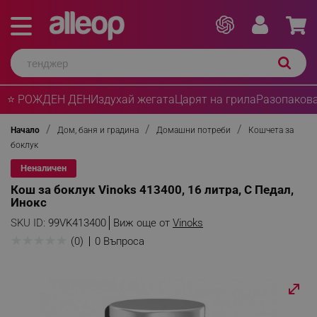
⭐ РОЖДЕН ДЕН
Издухай жегата
Царят на грила
Разопакова
Начало
Дом, баня и градина
Домашни потреби
Кошчета за
боклук
Неналичен
Кош за боклук Vinoks 413400, 16 литра, С Педал,
Инокс
SKU ID:
99VK413400
Виж още от
Vinoks
★
★
★
★
★
(0)
0 Въпроса