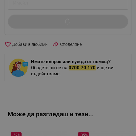
favorite_border
Споделяне
Имате въпрос или нужда от помощ?
Обадете ни се на
0700 70 170
и ще ви
съдействаме.
Може да разгледаш и тези...
-52%
-35%