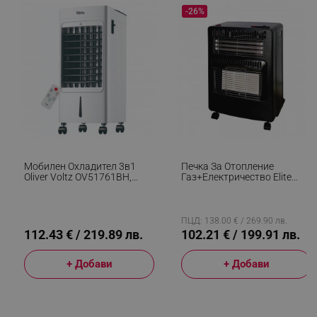
_sgf_npq
.alleop.bg
-26%
_sgf_clicked_banners
.alleop.bg
_sgf_rq
.alleop.bg
Мобилен Охладител 3в1
Печка За Отопление
Oliver Voltz OV51761BH,
Газ+електричество Elite
Охлаждане/отопление/
EGERH-1218, 4200W, 3
Овлажнение, 75-2000W, 4 Л,
Степени, Инфрачервени
Таймер, 3 Скорости,
Керамични Плочи, Черен
Дистанционно, Бял
ПЦД: 138.00 € / 269.90 лв.
112.43 € / 219.89 лв.
102.21 € / 199.91 лв.
segmentifyExtension
.alleop.bg
+ Добави
+ Добави
sgfUserUpdateData
.alleop.bg