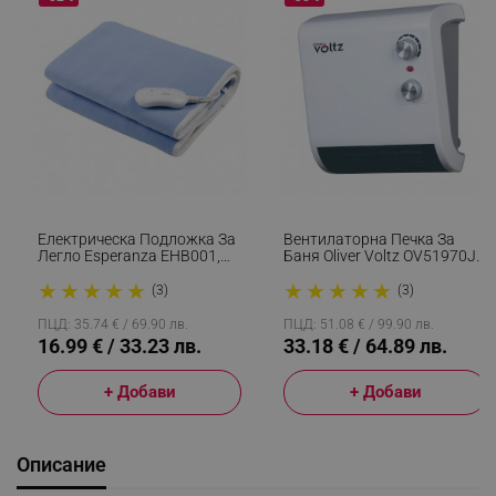
Електрическа Подложка За
Вентилаторна Печка За
Легло Esperanza EHB001,
Баня Oliver Voltz OV51970J,
60W, 150х80, 3 Нива, Миещо
2000W, 2 Степени, IPх2,
★
★
★
★
★
★
★
★
★
★
Се, Светлосин
Термостат, Бял
(3)
(3)
ПЦД: 35.74 € / 69.90 лв.
ПЦД: 51.08 € / 99.90 лв.
16.99 € / 33.23 лв.
33.18 € / 64.89 лв.
+ Добави
+ Добави
Описание