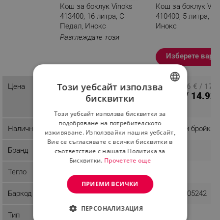
Кош за боклук Vinoks
Кош за боклук Vin
413400, 16 литра, С
410400, 5 литра, С 
Педал, Инокс
Инокс
Разглеждате този
продукт
Изберете вари
Този уебсайт използва
Цена
ПЦД: 22.96 € / 44.91
ПЦД: 9.16 € / 17.9
16.82 € /
7.63 € / 14.92 
бисквитки
лв.
BULGARIAN
32.90 лв.
Този уебсайт използва бисквитки за
ROMANIAN
подобряване на потребителското
Наличност
Последни бройки
Последни бройки
изживяване. Използвайки нашия уебсайт,
Вие се съгласявате с всички бисквитки в
Бранд
Vinoks
Vinoks
съответствие с нашата Политика за
Бисквитки.
Прочетете още
Тегло
2.3 kg
1.03 kg
ПРИЕМИ ВСИЧКИ
Баркод
8681072305280
8681072305242
ПЕРСОНАЛИЗАЦИЯ
Тип
Педал
Педал