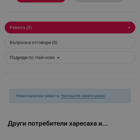
_sgf_test_mode
.alleop.bg
Ревюта (0)
_sgf_tracking
.alleop.bg
Въпроси и отговори (0)
Подреди по:
Най-нови
_sgf_delayed_actions,
.alleop.bg
Няма налични ревюта.
Напишете своето ревю.
_sgf_delayed_campaigns
.alleop.bg
Други потребители харесаха и...