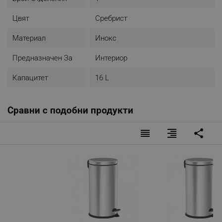
Цвят
Сребрист
Материал
Инокс
Предназначен За
Интериор
Капацитет
16 L
Сравни с подобни продукти
reorder
format_align_right
share