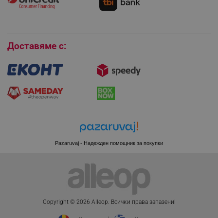
Покупки на изплащане
LaVisitorId_YWxsZW9wLmxhZGVzay5jb20v
.alleop.bg
Бисквитки
LaSID
Quality Unit LLC
www.alleop.bg
Доставяме с:
PHPSESSID
PHP.net
editor.alleop.bg
Pazaruvaj - Надежден помощник за покупки
Copyright © 2026 Alleop. Bcичĸи пpaвa зaпaзeни!