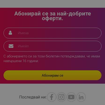
Абонирай се за най-добрите
оферти.
rlv_h_fbp
.alleop.bg
rlv_
.alleop.bg
rlv_mode
.alleop.bg
rlv_p
.alleop.bg
С абонирането си за този бюлетин потвърждавам, че имам
rlv_g
.alleop.bg
навършени 16 години.
rlv_s
.alleop.bg
rlv_iv
.alleop.bg
rlv_e_pt
.alleop.bg
rlv_e
.alleop.bg
rlv_h_profile
.alleop.bg
Последвай ни:
rlv_h_cart
.alleop.bg
rlv_h_wish
.alleop.bg