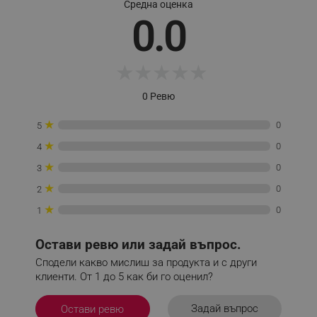
Provider /
Средна оценка
Име
Домейн
0.0
click_code_ps
.alleop.bg
_nzm_nosubscribe_92166-7699
.alleop.bg
★
★
★
★
★
_nzm_idnl_92166-7699
.alleop.bg
0 Ревю
_nzm_noid_92166-7699
.alleop.bg
_nzm_id_92166-7699
.alleop.bg
★
0
5
_sgf_user_id
.alleop.bg
★
0
4
★
0
3
★
0
2
★
_sgf_session_id
.alleop.bg
0
1
Остави ревю или задай въпрос.
_sgf_push_permission_asked
.alleop.bg
Сподели какво мислиш за продукта и с други
клиенти. От 1 до 5 как би го оценил?
Google Privacy Policy
Задай въпрос
Остави ревю