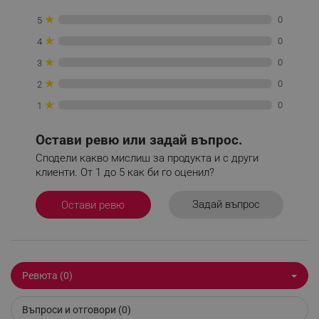
Некласифицирани
★
0
5
Строго необходимите бисквитки позволяват
★
0
4
основната функционалност на уебсайта, като
потребителско влизане и управление на
★
0
3
акаунта. Уебсайтът не може да се използва
правилно без строго необходими бисквитки.
★
0
2
Provider /
★
0
1
Име
Домейн
click_code_ps
.alleop.bg
Остави ревю или задай въпрос.
_nzm_nosubscribe_92166-7699
.alleop.bg
Сподели какво мислиш за продукта и с други
клиенти. От 1 до 5 как би го оценил?
_nzm_idnl_92166-7699
.alleop.bg
_nzm_noid_92166-7699
.alleop.bg
Задай въпрос
Остави ревю
_nzm_id_92166-7699
.alleop.bg
_sgf_user_id
.alleop.bg
Ревюта (0)
_sgf_session_id
.alleop.bg
Въпроси и отговори (0)