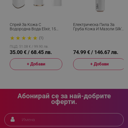
_sgf_delayed_campaigns
.alleop.bg
Спрей За Кожа С
Електрическа Пила За
Водородна Вода Elixir, 15
Груба Кожа И Мазоли Silk'n
Мл, 1000 Ppb, Антиейдж
VacuPedi VPC1PE1RG001, 2
★
★
★
★
★
Ефект, Антиоксидантно
Скорости, 3 Диска,
(1)
_sgf_npq
.alleop.bg
Действие, Бял
Сменяеми И Миещи Се
Филтри, Вакуумна Система,
ПЦД: 51.08 € / 99.90 лв.
Бял/розово Злато
35.00 € / 68.45 лв.
74.99 € / 146.67 лв.
+ Добави
+ Добави
_sgf_clicked_banners
.alleop.bg
_sgf_rq
.alleop.bg
Абонирай се за най-добрите
оферти.