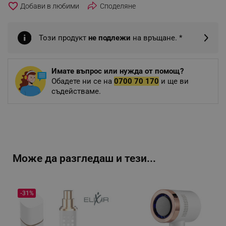
favorite_border
Споделяне
Този продукт
не подлежи
на връщане. *
Имате въпрос или нужда от помощ?
Обадете ни се на
0700 70 170
и ще ви
съдействаме.
Може да разгледаш и тези...
-31%