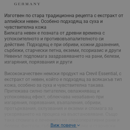
Изготвен по стара традиционна рецепта с екстракт от
алпийски невен. Особено подходящ за суха и
чувствителна кожа
Билката невен е позната от древни времена с
успокоителното и противовъзпалителното си
действие. Подходящ е при обриви, кожни дразнения,
сърбежи, старчески петна, екземи, псориазис и други
Невенът подпомага заздравяването на рани, белези,
изгаряния, порязвания и други
Висококачествен немски продукт на Crevil Essential, с
екстракт от невен, който е подходящ за всякакъв тип
кожа, особено за суха и чувствителна такава.
Притежава силно питателен, овлажняващ и
успокояващ ефект, облекчава незабавно при
изгаряния, порязвания, възпаления, обриви,
протърквания, охлузвания и екземи и спомага за
ускоряването на процеса на възстановяване. Също
така спомага е лечението на следоперативни рани и
Виж повече
белези, фистули, гъбички, хемангиоми и старчески