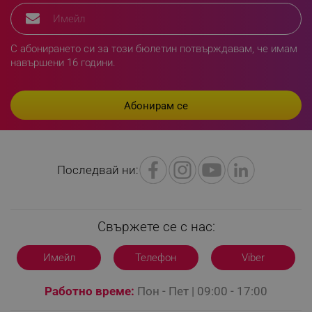
segmentifyExtension
.alleop.bg
С абонирането си за този бюлетин потвърждавам, че имам
навършени 16 години.
sgfUserUpdateData
.alleop.bg
Последвай ни:
rlv_h_fbp
.alleop.bg
rlv_
.alleop.bg
rlv_mode
.alleop.bg
Свържете се с нас:
rlv_p
.alleop.bg
Имейл
Телефон
Viber
rlv_g
.alleop.bg
rlv_s
.alleop.bg
Работно време:
Пон - Пет | 09:00 - 17:00
rlv_iv
.alleop.bg