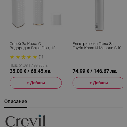
Спрей За Кожа С
Електрическа Пила За
Водородна Вода Elixir, 15
Груба Кожа И Мазоли Silk'n
Мл, 1000 Ppb, Антиейдж
VacuPedi VPC1PE1RG001, 2
★
★
★
★
★
Ефект, Антиоксидантно
Скорости, 3 Диска,
(1)
Действие, Бял
Сменяеми И Миещи Се
Филтри, Вакуумна Система,
ПЦД: 51.08 € / 99.90 лв.
Бял/розово Злато
35.00 € / 68.45 лв.
74.99 € / 146.67 лв.
+ Добави
+ Добави
Описание