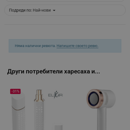
Подреди по:
Най-нови
_sgf_push_permission_asked
.alleop.bg
Google Privacy Policy
_sgf_test_mode
.alleop.bg
Няма налични ревюта.
Напишете своето ревю.
Други потребители харесаха и...
_sgf_tracking
.alleop.bg
-31%
_sgf_delayed_actions,
.alleop.bg