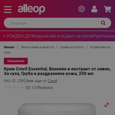
⭐ РОЖДЕН ДЕН
Издухай жегата
Царят на грила
Разопакова
Начало
Лична грижа и красота
Грижа за тялото
Козметика за
тяло
Неналичен
Крем Crevil Essential, Вазелин и екстракт от невен,
За суха, Груба и раздразнена кожа, 250 мл
SKU ID:
239
Виж още от
Crevil
★
★
★
★
★
(0)
0 Въпроса