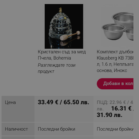
Кристален съд за мед
Комплект дълбоки 
Пчела, Bohemia
Klausberg KB 7388, 5
л, 1.6 л, Неплъзгащ
Разглеждате този
основа, Инокс
продукт
Добави в колич
33.49 € / 65.50 лв.
Цена
ПЦД: 22.96 € / 44.
16.31 € /
лв.
31.90 лв.
Наличност
Последни бройки
Последни бройки