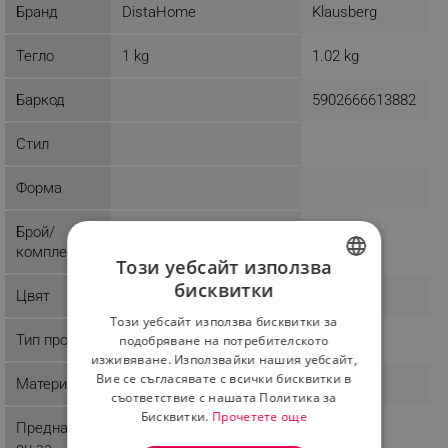
Бранд
DistaHome
Klausberg
Тегло
1 kg
1.02 kg
Баркод
5902666613882
Стил
Форма
Брой/
комплект
Този уебсайт използва
бисквитки
Цвят
BULGARIAN
Този уебсайт използва бисквитки за
ROMANIAN
Тип продукт
подобряване на потребителското
изживяване. Използвайки нашия уебсайт,
Вие се съгласявате с всички бисквитки в
Материал
съответствие с нашата Политика за
Бисквитки.
Прочетете още
Предназнач
ен за