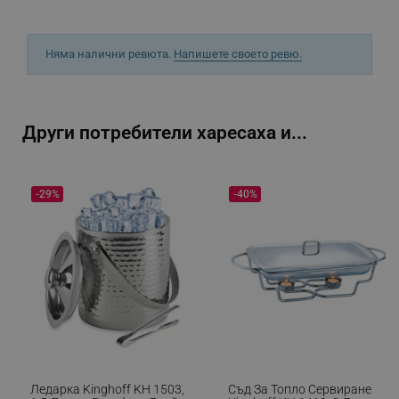
_sgf_push_permission_asked
.alleop.bg
Google Privacy Policy
Няма налични ревюта.
Напишете своето ревю.
_sgf_test_mode
.alleop.bg
Други потребители харесаха и...
_sgf_tracking
.alleop.bg
-29%
-40%
_sgf_delayed_actions,
.alleop.bg
Ледарка Kinghoff KH 1503,
Съд За Топло Сервиране
_sgf_delayed_campaigns
.alleop.bg