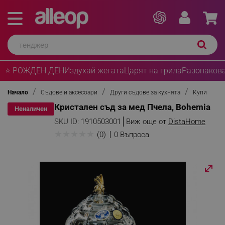
⭐ РОЖДЕН ДЕН
Издухай жегата
Царят на грила
Разопакова
Начало
Съдове и аксесоари
Други съдове за кухнята
Купи
Кристален съд за мед Пчела, Bohemia
Неналичен
SKU ID:
1910503001
Виж още от
DistaHome
★
★
★
★
★
(0)
0 Въпроса