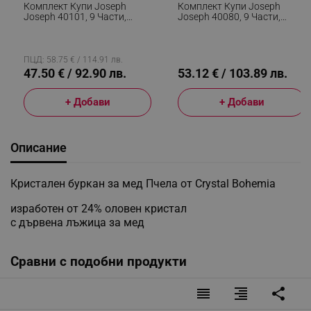
Комплект Купи Joseph
Комплект Купи Joseph
Joseph 40101, 9 Части,
Joseph 40080, 9 Части,
Спестяващ Място Дизайн,
Спестяващ Място Дизайн,
Без BPA, Светлосин
Без BPA, Многоцветен
ПЦД: 58.75 € / 114.91 лв.
47.50 € / 92.90 лв.
53.12 € / 103.89 лв.
+ Добави
+ Добави
Описание
Кристален буркан за мед Пчела от Crystal Bohemia
изработен от 24% оловен кристал
с дървена лъжица за мед
Сравни с подобни продукти
reorder
format_align_right
share