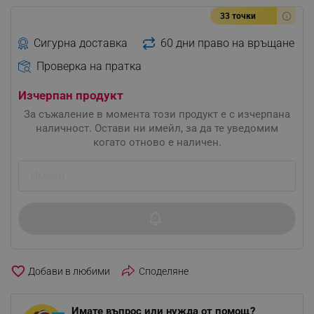
33 точки
Сигурна доставка
60 дни право на връщане
Проверка на пратка
Изчерпан продукт
За съжаление в момента този продукт е с изчерпана
наличност. Остави ни имейл, за да те уведомим
когато отново е наличен.
favorite_border
Споделяне
Имате въпрос или нужда от помощ?