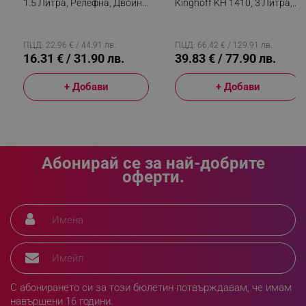
1.5 Литра, Релефна, Двойни
Kinghoff KH 1410, 3 Литра,
Стени, Дръжка, Инокс
Стоманен Капак, Стъкло
ПЦД: 22.96 € / 44.91 лв.
ПЦД: 66.42 € / 129.91 лв.
16.31 € / 31.90 лв.
39.83 € / 77.90 лв.
_sgf_npq
.alleop.bg
+ Добави
+ Добави
_sgf_clicked_banners
.alleop.bg
Абонирай се за най-добрите
оферти.
_sgf_rq
.alleop.bg
С абонирането си за този бюлетин потвърждавам, че имам
segmentifyExtension
.alleop.bg
навършени 16 години.