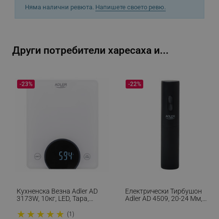
Няма налични ревюта.
Напишете своето ревю.
_sgf_npq
.alleop.bg
Други потребители харесаха и...
-23%
-22%
_sgf_clicked_banners
.alleop.bg
_sgf_rq
.alleop.bg
Кухненска Везна Adler AD
Електрически Тирбушон
3173W, 10кг, LED, Тара,
Adler AD 4509, 20-24 Мм,
segmentifyExtension
.alleop.bg
G/lb:oz/ml/oz, Бял
Нож За Фолио, Черен
★
★
★
★
★
(1)