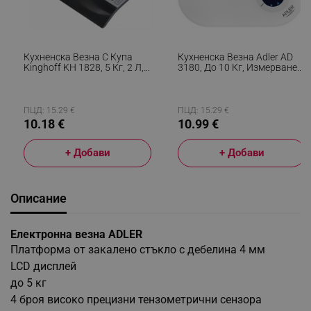
Кухненска Везна С Купа
Кухненска Везна Adler AD
Kinghoff KH 1828, 5 Кг, 2 Л,
3180, До 10 Кг, Измерване
LCD Дисплей, ТАРА, Черен
На Течности, ТАРА, LCD
Дисплей, 2 X AAA, Бял
ПЦД: 15.29 €
ПЦД: 15.29 €
10.18 €
10.99 €
+ Добави
+ Добави
Описание
Електронна везна ADLER
Платформа от закалено стъкло с дебелина 4 мм
LCD дисплей
до 5 кг
4 броя високо прецизни тензометрични сензора