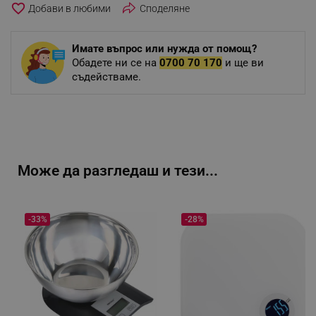
favorite_border
Споделяне
Имате въпрос или нужда от помощ?
Обадете ни се на
0700 70 170
и ще ви
съдействаме.
Може да разгледаш и тези...
-33%
-28%