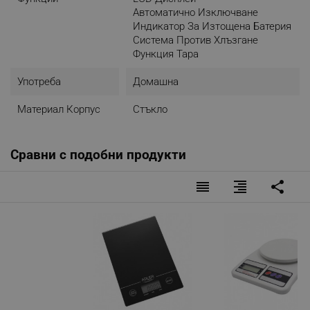
Автоматично Изключване
Индикатор За Изтощена Батерия
Система Против Хлъзгане
Функция Тара
Употреба
Домашна
Материал Корпус
Стъкло
Сравни с подобни продукти
reorder
format_align_right
share