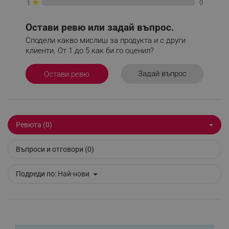
★
0
1
Google Privacy Policy
Остави ревю или задай въпрос.
Сподели какво мислиш за продукта и с други
_sgf_test_mode
.alleop.bg
клиенти. От 1 до 5 как би го оценил?
Задай въпрос
Остави ревю
_sgf_tracking
.alleop.bg
Ревюта (0)
Въпроси и отговори (0)
_sgf_delayed_actions,
.alleop.bg
Подреди по:
Най-нови
_sgf_delayed_campaigns
.alleop.bg