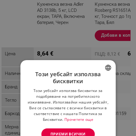
Кухненска везна Adler
Кухненска везна
AD 3138b, 5 кг, LCD
Rosberg R51651A, Д
екран, ТАРА, Включена
кг, Точност до 1гр, 
батерия, Черен
Тара, Бял
Разглеждате този
Добави в колич
продукт
8,64 €
6,0
Цена
ПЦД: 8,12 €
Този уебсайт използва
Наличност
Последни бройки
Налично на склад
бисквитки
BULGARIAN
Бранд
Adler
Rosberg
Този уебсайт използва бисквитки за
ROMANIAN
подобряване на потребителското
Тегло
0.48 kg
0.42 kg
изживяване. Използвайки нашия уебсайт,
Вие се съгласявате с всички бисквитки в
Баркод
5908256833722
3800235301159
съответствие с нашата Политика за
Бисквитки.
Прочетете още
Мерна
Грам - g
Грам - g
единица
ПРИЕМИ ВСИЧКИ