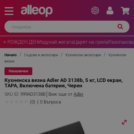
⭐ РОЖДЕН ДЕН
Издухай жегата
Царят на грила
Разопакова
Начало
Съдове и аксесоари
Кухненски аксесоари
Кухненски
везни
Неналичен
Кухненска везна Adler AD 3138b, 5 кг, LCD екран,
ТАРА, Включена батерия, Черен
SKU ID:
999AD3138B
Виж още от
Adler
★
★
★
★
★
(0)
0 Въпроса