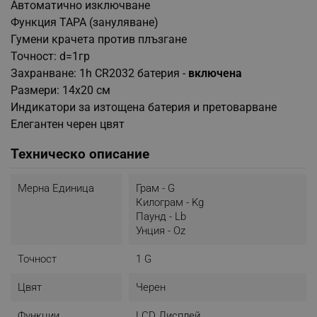
Автоматично изключване
Функция ТАРА (зануляване)
Гумени крачета против плъзгане
Точност: d=1гр
Захранване: 1h CR2032 батерия -
включена
Размери: 14x20 см
Индикатори за изтощена батерия и претоварване
Елегантен черен цвят
Техническо описание
Мерна Единица
Грам - G
Килограм - Kg
Паунд - Lb
Унция - Oz
Точност
1 G
Цвят
Черен
Функции
LCD Дисплей