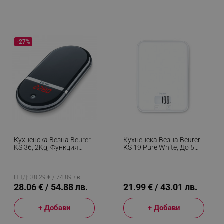
-27%
Кухненска Везна Beurer
Кухненска Везна Beurer
KS 36, 2Kg, Функция
KS 19 Pure White, До 5
ТARA, LCD Дисплей,
Кг, ТАРА, Сензорно
Черен
Управление, LCD,
Стъкло, Ултратънка,
Бял
ПЦД: 38.29 € / 74.89 лв.
28.06 € / 54.88 лв.
21.99 € / 43.01 лв.
+ Добави
+ Добави