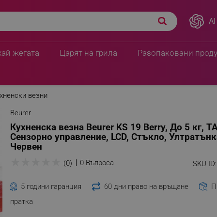
AI
АРА, Сензорно управление,
ПЦД:
21.42 € / 41.89 лв
16.31 € / 31.90 
хай жегата
Царят на грила
Разопаковани прод
хненски везни
Beurer
Кухненска везна Beurer KS 19 Berry, До 5 кг, Т
Сензорно управление, LCD, Стъкло, Ултратънк
Червен
★
★
★
★
★
0 Въпроса
(0)
SKU ID:
5 години гаранция
60 дни право на връщане
П
пратка