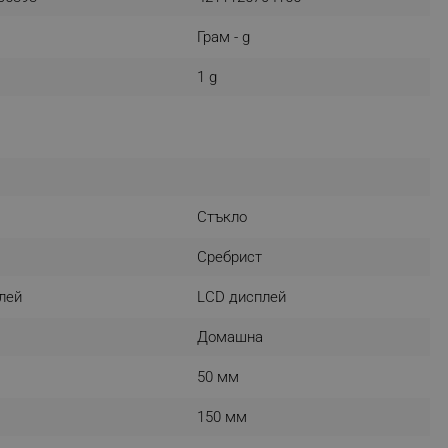
r events which is cancelled
Грам - g
ent to Segmentify servers
1 g
 visitor installed
 visitor’s data including
rship status and
Стъкло
Сребрист
лей
LCD дисплей
Домашна
50 мм
150 мм