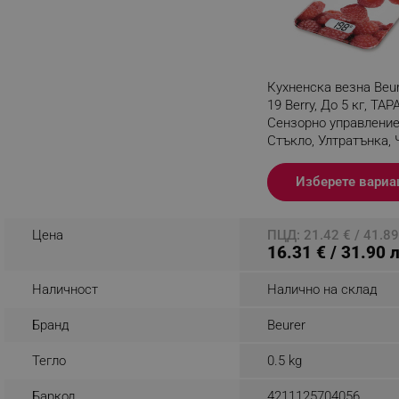
_nzm_noid_92166-7699
_nzm_id_92166-7699
_sgf_user_id
Кухненска везна Beu
19 Berry, До 5 кг, ТАРА
_sgf_session_id
Сензорно управление
Стъкло, Ултратънка,
_sgf_push_permission_as
Разглеждате този пр
_sgf_test_mode
Изберете вариа
_sgf_tracking
Цена
ПЦД: 21.42 € / 41.89
16.31 € / 31.90 
_sgf_delayed_actions,
Наличност
Налично на склад
_sgf_delayed_campaigns
Бранд
Beurer
_sgf_npq
Тегло
0.5 kg
_sgf_clicked_banners
Баркод
4211125704056