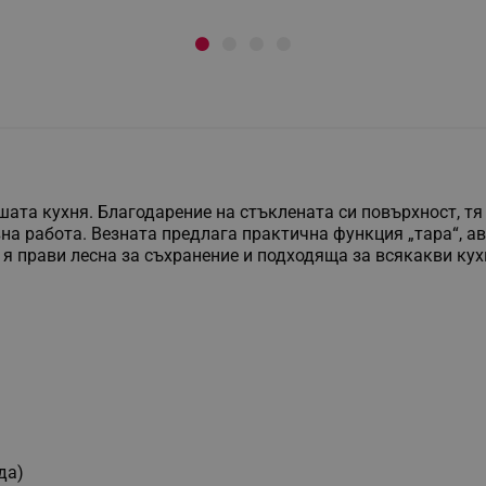
шата кухня. Благодарение на стъклената си повърхност, тя
на работа. Везната предлага практична функция „тара“, а
я прави лесна за съхранение и подходяща за всякакви кух
да)