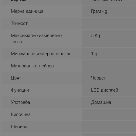
_sgf_rq
Мерна единица
Грам - g
Точност
segmentifyExtension
Максимално измервано
5 Kg
sgfUserUpdateData
тегло
Минимално измервано тегло
1 g
rlv_h_fbp
rlv_
Материал контейнер
rlv_mode
Цвят
Червен
rlv_p
Функции
LCD дисплей
rlv_g
rlv_s
Употреба
Домашна
rlv_iv
Височина
rlv_e_pt
rlv_e
Ширина
rlv_h_profile