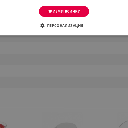
ПРИЕМИ ВСИЧКИ
ПЕРСОНАЛИЗАЦИЯ
е
ДИМО
ЕФЕКТИВНОСТ
ТАРГЕТИРАНЕ
ФУНКЦИО
АНИ
еобходимо
Ефективност
Таргетиране
Функционалност
Неклас
витки позволяват основната функционалност на уебсайта, като потребителско вл
же да се използва правилно без строго необходими бисквитки.
Provider /
Валиден
Описание
Домейн
до
.alleop.bg
1 месец
Profitshare
7699
.alleop.bg
1 месец
newsman
.alleop.bg
1 месец
Newsman