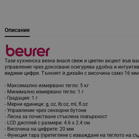
Описание
Тази кухненска везна внася свеж и цветен акцент във ва
управление чрез докосване осигурява удобна и интуитив
видими цифри. Тънкият ѝ дизайн с височина само 16 мм 
- Максимално измервано тегло: 5 кг
- Минимално измервано тегло: 1 г
- Градация: 1 г
- Мерни единици: g, oz, lb:oz, ml, fl.oz
- Управление чрез сензорни бутони
- Лесна за почистване стъклена повърхност
- LCD дисплей с размери: 4.6 х 2.4 см
- Височина на цифрите: 20 мм
- Функция тара (претегляне с изваждане на теглото на съ