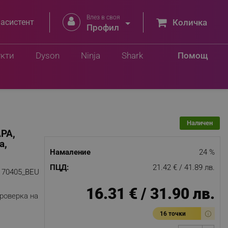
Влез в своя


 асистент
Количка
.
Профил
Добави в количка
лв.
укти
Dyson
Ninja
Shark
Помощ
Наличен
АРА,
а,
Намаление
24 %
ПЦД:
21.42 € / 41.89 лв.
70405_BEU
16.31 € / 31.90 лв.
роверка на
16 точки