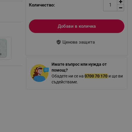
Количество:
Добави в количка
Ценова защита
Имате въпрос или нужда от
помощ?
Обадете ни се на
0700 70 170
и ще ви
съдействаме.