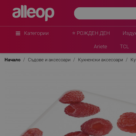
Beurer
Кухненска везна Beurer KS 19 Berry, До 5 кг, Т
LCD, Стъкло, Ултратънка, Червен
★
★
★
★
★
0 Въпроса
(0)
Категории
⭐ РОЖДЕН ДЕН
Изду
Ariete
TCL
Начало
Съдове и аксесоари
Кухненски аксесоари
Ку