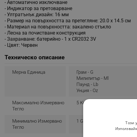
- Автоматично изключване
- Индикатор за претоварване
- Ултратънък дизайн: 16 мм
- Размер на повърхността за претегляне: 20.0 х 14.5 см
- Материал на повърхността: закалено стъкло
- Лесна за почистване конструкция
- Захранване: батерийно - 1 x CR2032 3V
- Цвят: Червен
Техническо описание
Мерна Единица
Грам - G
Милилитър - Ml
Паунд - Lb
Унция - Oz
Максимално Измервано
5 Kg
Тегло
Минимално Измервано
1 G
Този 
Тегло
Използвайк