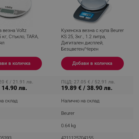
fying visitors. The lifetime
 везна Voltz
Кухенска везна с купа Beurer
5 кг, Стъкло, TARA,
KS 25, 3кг., 1.2 литра,
ifying visitor sessions
ял
Дигитален дисплей,
Безцветен/Черен
itor is asked for web push
tor is a test user and can
ави в количка
Добави в количка
tor disabled tracking,
y related cookies and local
0 € / 21.91 лв.
ПЦД: 27.05 € / 52.91 лв.
/ 14.90 лв.
19.89 € / 38.90 лв.
aign specific data for
на склад
Налично на склад
aign specific data for
Beurer
r events stored to be sent
0.64 kg
ferent banners clicked by the
05393
4211125704155