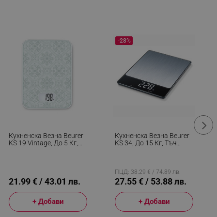
-28%
Кухненска Везна Beurer
Кухненска Везна Beurer
KS 19 Vintage, До 5 Кг,
KS 34, До 15 Кг, Тъч
ТАРА, Сензорно
Скрийн, ТАРА,
Управление, LCD,
Неръждаема Стомана,
Стъкло, Ултратънка,
Сив/черен
Бял/Сив
ПЦД: 38.29 € / 74.89 лв.
21.99 € / 43.01 лв.
27.55 € / 53.88 лв.
+ Добави
+ Добави