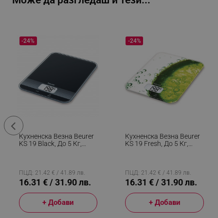
Може да разгледаш и тези...
-24%
-24%
Кухненска Везна Beurer
Кухненска Везна Beurer
KS 19 Black, До 5 Кг,
KS 19 Fresh, До 5 Кг,
ТАРА, Сензорно
ТАРА, Сензорно
Управление, LCD,
Управление, LCD,
Стъкло, Ултратънка,
Стъкло, Ултратънка,
Черен
Зелен
ПЦД: 21.42 € / 41.89 лв.
ПЦД: 21.42 € / 41.89 лв.
16.31 € / 31.90 лв.
16.31 € / 31.90 лв.
+ Добави
+ Добави