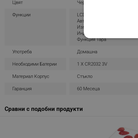
Цвят
Червен
Функции
LCD Дисплей
Автоматично Изключване
Измерване На Течности
Индикатор За Претоварван
Функция Тара
СТРОГО НЕОБХО
Употреба
Домашна
НЕКЛАСИФИЦИР
Необходими Батерии
1 X CR2032 3V
Материал Корпус
Стъкло
Строго н
Гаранция
60 Месеца
Строго необходимите биск
акаунта. Уебсайтът не мо
Сравни с подобни продукти
Име
click_code_ps
_nzm_nosubscribe_92166-
_nzm_idnl_92166-7699