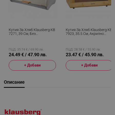
Кутия За Хляб Klausberg KB
Кутия За Хляб Klausberg KB
7271, 39 См, Без
7923, 35.5 См, Акрилно
Отпечатъци, Метална,
Прозорче, Бамбук, Кафяв
Бежов/сребрист
ПЦД: 35.74 € / 69.90 лв.
ПЦД: 28.58 € / 55.90 лв.
24.49 € / 47.90 лв.
23.47 € / 45.90 лв.
+ Добави
+ Добави
Описание