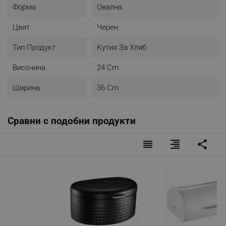
Форма
Овална
Цвят
Черен
Тип Продукт
Кутия За Хляб
Височина
24 Cm
Ширина
36 Cm
Сравни с подобни продукти
reorder
format_align_right
share