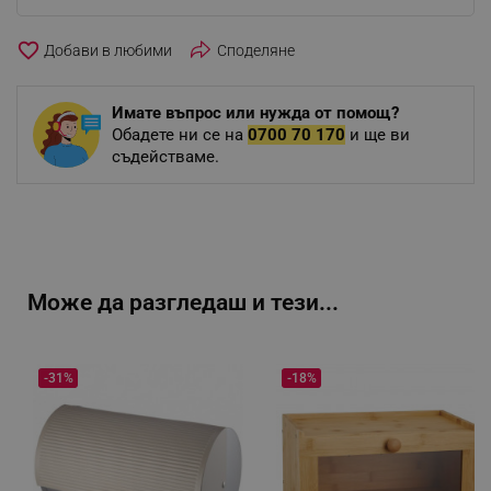
favorite_border
Споделяне
Имате въпрос или нужда от помощ?
Обадете ни се на
0700 70 170
и ще ви
съдействаме.
Може да разгледаш и тези...
-31%
-18%