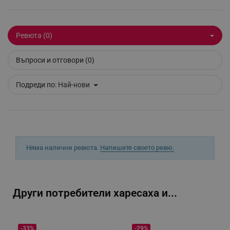
Ревюта (0)
_sgf_tracking
.alleop.bg
Въпроси и отговори (0)
Подреди по:
Най-нови
_sgf_delayed_actions,
.alleop.bg
Няма налични ревюта.
Напишете своето ревю.
_sgf_delayed_campaigns
.alleop.bg
Други потребители харесаха и...
_sgf_npq
.alleop.bg
-33%
-29%