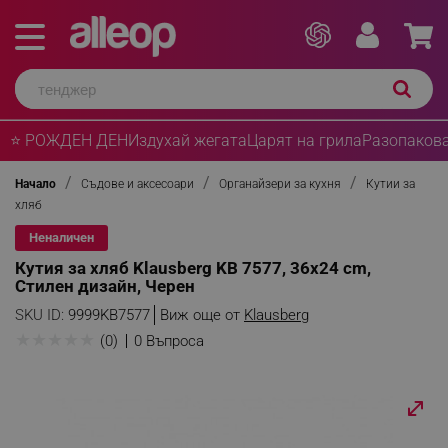
⭐ РОЖДЕН ДЕН
Издухай жегата
Царят на грила
Разопакова
Начало
Съдове и аксесоари
Органайзери за кухня
Кутии за
хляб
Неналичен
Кутия за хляб Klausberg KB 7577, 36x24 cm,
Стилен дизайн, Черен
SKU ID:
9999KB7577
Виж още от
Klausberg
★
★
★
★
★
(0)
0 Въпроса