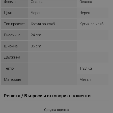
Форма
Овална
Овална
ЕФЕКТИВНОСТ
Цвят
Черен
Черен
ТАРГЕТИРАНЕ
Тип продукт
Кутия за хляб
Кутия за хляб
ФУНКЦИОНАЛНОСТ
Височина
24 cm
НЕКЛАСИФИЦИРАНИ
Ширина
36 cm
Дължина
Строго необходимо
Ефективност
Тегло
1.28 Kg
Таргетиране
Функционалност
Некласифицирани
Материал
Метал
Строго необходимите бисквитки позволяват
основната функционалност на уебсайта, като
потребителско влизане и управление на
Ревюта / Въпроси и отговори от клиенти
акаунта. Уебсайтът не може да се използва
правилно без строго необходими бисквитки.
Provider /
Средна оценка
Име