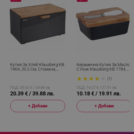
_sgf_clicked_banners
.alleop.bg
_sgf_rq
.alleop.bg
Кутия За Хляб Klausberg KB
Керамична Кутия За Масло
7464, 35.5 См, Стомана,
С Нож Klausberg KB 7784,
Бамбук, Горен И Преден
Акациево Дърво, Черен/
★
★
★
★
★
Капак, Черен
Кафяв
(1)
ПЦД: 30.62 € / 59.89 лв.
ПЦД: 14.27 € / 27.91 лв.
20.39 € / 39.88 лв.
10.18 € / 19.91 лв.
segmentifyExtension
.alleop.bg
+ Добави
+ Добави
sgfUserUpdateData
.alleop.bg