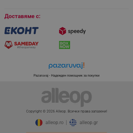
LaVisitorId_YWxsZW9wLmxhZGVzay5jb20v
.alleop.bg
Бисквитки
LaSID
Quality Unit LLC
Доставяме с:
www.alleop.bg
PHPSESSID
PHP.net
editor.alleop.bg
Pazaruvaj - Надежден помощник за покупки
Copyright © 2026 Alleop. Bcичĸи пpaвa зaпaзeни!
alleop.ro
alleop.gr