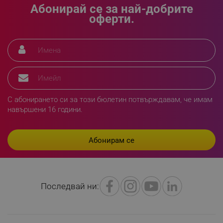
Абонирай се за най-добрите
оферти.
rlv_h_fbp
.alleop.bg
rlv_
.alleop.bg
rlv_mode
.alleop.bg
rlv_p
.alleop.bg
С абонирането си за този бюлетин потвърждавам, че имам
навършени 16 години.
rlv_g
.alleop.bg
rlv_s
.alleop.bg
rlv_iv
.alleop.bg
rlv_e_pt
.alleop.bg
rlv_e
.alleop.bg
rlv_h_profile
.alleop.bg
Последвай ни:
rlv_h_cart
.alleop.bg
rlv_h_wish
.alleop.bg