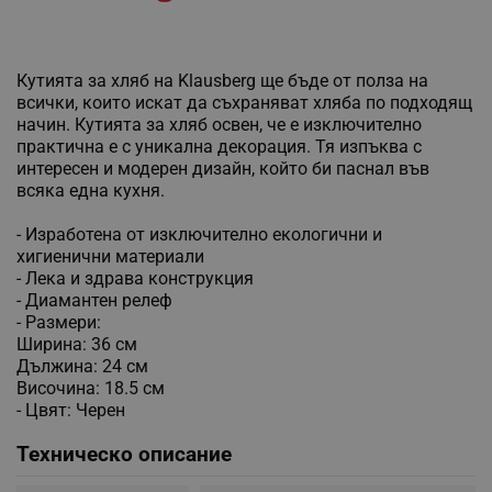
Кутията за хляб на Klausberg ще бъде от полза на
всички, които искат да съхраняват хляба по подходящ
начин. Кутията за хляб освен, че е изключително
практична е с уникална декорация. Тя изпъква с
интересен и модерен дизайн, който би паснал във
всяка една кухня.
- Изработена от изключително екологични и
хигиенични материали
- Лека и здрава конструкция
- Диамантен релеф
- Размери:
Ширина: 36 см
Дължина: 24 см
Височина: 18.5 см
- Цвят: Черен
Техническо описание