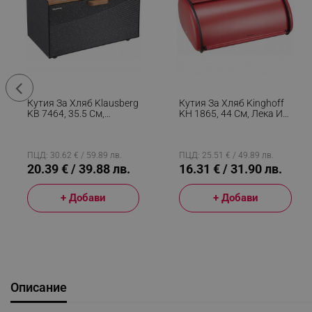
Кутия За Хляб Klausberg
Кутия За Хляб Kinghoff
KB 7464, 35.5 См,
KH 1865, 44 См, Лека И
Стомана, Бамбук, Горен
Здрава Конструкция,
И Преден Капак, Черен
Стомана, Червен
ПЦД: 30.62 € / 59.89 лв.
ПЦД: 25.51 € / 49.89 лв.
20.39 € / 39.88 лв.
16.31 € / 31.90 лв.
+ Добави
+ Добави
Описание