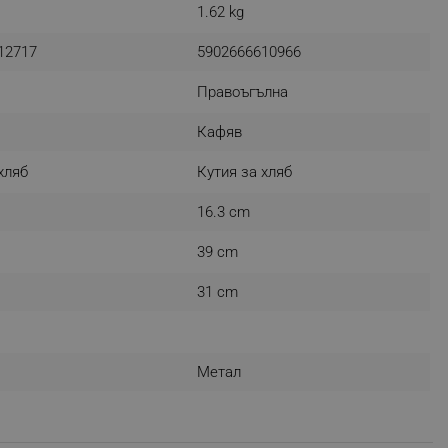
1.62 kg
12717
5902666610966
fying visitors. The lifetime
Правоъгълна
ifying visitor sessions
Кафяв
itor is asked for web push
хляб
Кутия за хляб
tor is a test user and can
16.3 cm
tor disabled tracking,
39 cm
y related cookies and local
31 cm
aign specific data for
aign specific data for
Метал
r events stored to be sent
ferent banners clicked by the