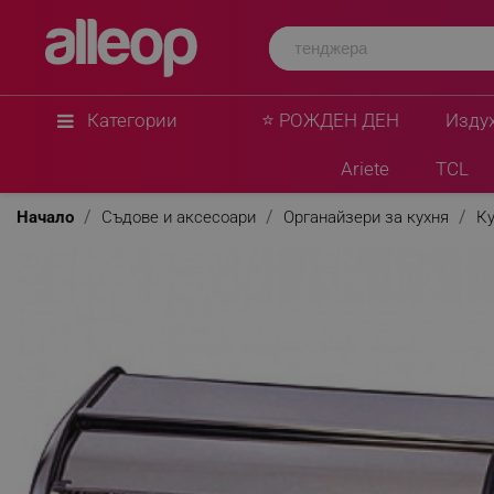
Категории
⭐ РОЖДЕН ДЕН
Изду
Ariete
TCL
Начало
Съдове и аксесоари
Органайзери за кухня
Ку