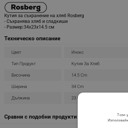
Кутия за съхранение на хляб Rosberg
- Съхранява хляб и сладкиши
- Размер:34х23х14.5 см
Техническо описание
Цвят
Инокс
Тип Продукт
Кутия За Хляб
Височина
14.5 Cm
Ширина
34 Cm
Дължина
23 Cm
Този 
Сравни с подобни продукти
Използвайк