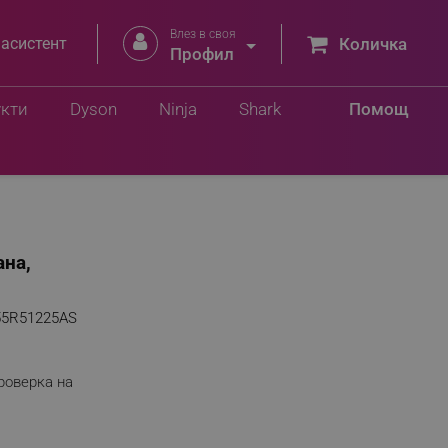
Влез в своя


 асистент
Количка
Профил
укти
Dyson
Ninja
Shark
Помощ
ана,
55R51225AS
роверка на