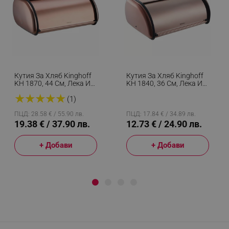
Кутия За Хляб Kinghoff
Кутия За Хляб Kinghoff
KH 1870, 44 См, Лека И
KH 1840, 36 См, Лека И
Здрава Конструкция,
Здрава Конструкция,
★
★
★
★
★
Стомана, Розово Злато
Стомана, Розово Злато
(1)
ПЦД: 28.58 € / 55.90 лв.
ПЦД: 17.84 € / 34.89 лв.
19.38 € / 37.90 лв.
12.73 € / 24.90 лв.
+ Добави
+ Добави