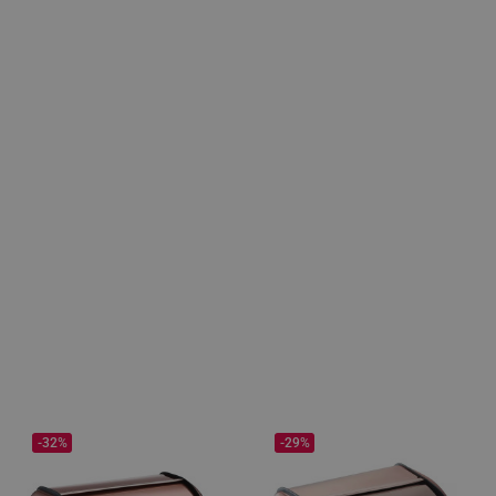
-32%
-29%