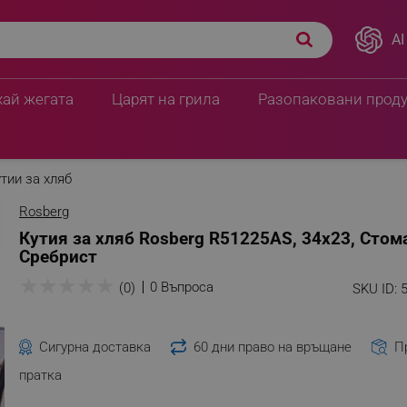
AI
хай жегата
Царят на грила
Разопаковани прод
тии за хляб
Rosberg
Кутия за хляб Rosberg R51225AS, 34х23, Стом
Сребрист
★
★
★
★
★
0 Въпроса
(0)
SKU ID:
Сигурна доставка
60 дни право на връщане
П
пратка