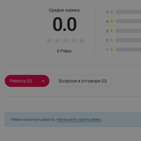
_sgf_rq
Средна оценка
★
5
0.0
★
4
segmentifyExtension
★
3
★
★
★
★
★
sgfUserUpdateData
★
2
★
1
0 Ревю
rlv_h_fbp
rlv_
rlv_mode
Ревюта (0)
Въпроси и отговори (0)
rlv_p
rlv_g
rlv_s
rlv_iv
Няма налични ревюта.
Напишете своето ревю.
rlv_e_pt
rlv_e
rlv_h_profile