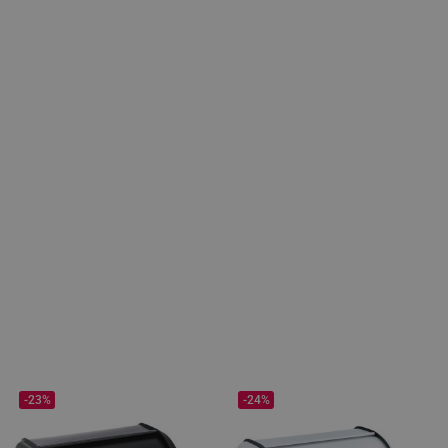
-23%
-24%