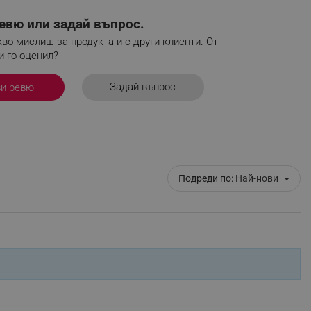
r events which is cancelled
евю или задай въпрос.
ent to Segmentify servers
во мислиш за продукта и с други клиенти. От
и го оценил?
 visitor installed
 visitor’s data including
Задай въпрос
ви ревю
rship status and
Подреди по:
Най-нови