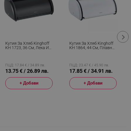
Кутия За Хляб Kinghoff
Кутия За Хляб Kinghoff
KH 1723, 36 См, Лека И
KH 1864, 44 См, Плавно
Здрава Конструкция,
Отваряне И Затваряне,
Стомана, Черен
Стомана, Бял
ПЦД: 17.84 € / 34.89 лв.
ПЦД: 23.47 € / 45.90 лв.
13.75 € / 26.89 лв.
17.85 € / 34.91 лв.
+ Добави
+ Добави