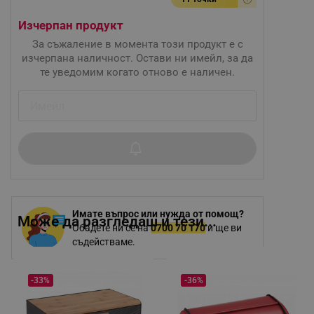
Изчерпан продукт
За съжаление в момента този продукт е с
изчерпана наличност. Остави ни имейл, за да
те уведомим когато отново е наличен.
Имате въпрос или нужда от помощ?
Може да разгледаш и тези...
Обадете ни се на
0700 70 170
и ще ви
съдействаме.
-33%
-36%