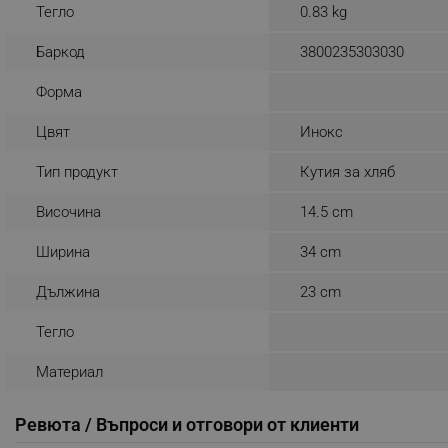
Тегло
0.83 kg
_nzm_noid_92166-7699
Баркод
3800235303030
_nzm_id_92166-7699
_sgf_user_id
Форма
_sgf_session_id
Цвят
Инокс
_sgf_push_permission_as
Тип продукт
Кутия за хляб
_sgf_test_mode
Височина
14.5 cm
_sgf_tracking
Ширина
34 cm
Дължина
23 cm
_sgf_delayed_actions,
Тегло
_sgf_delayed_campaigns
Материал
_sgf_npq
Ревюта / Въпроси и отговори от клиенти
_sgf_clicked_banners