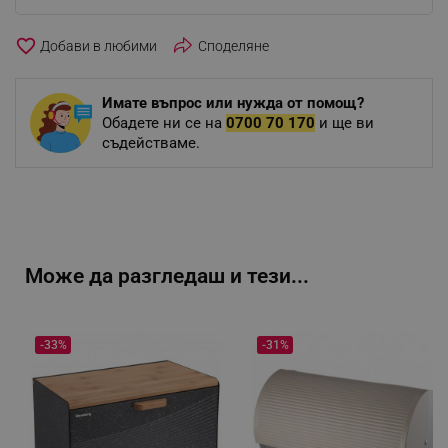
favorite_border
Споделяне
Имате въпрос или нужда от помощ?
Обадете ни се на
0700 70 170
и ще ви
съдействаме.
Може да разгледаш и тези...
-33%
-31%