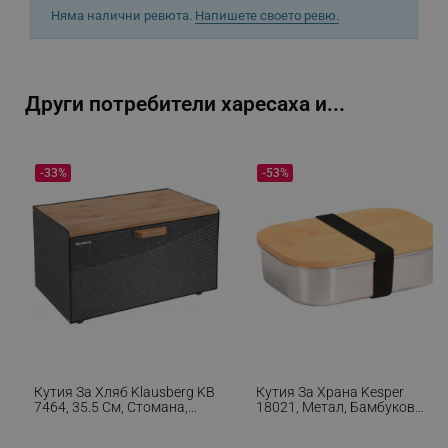
Няма налични ревюта.
Напишете своето ревю.
Други потребители харесаха и...
_sgf_delayed_actions,
.alleop.bg
-33%
-53%
_sgf_delayed_campaigns
.alleop.bg
_sgf_npq
.alleop.bg
Кутия За Хляб Klausberg KB
Кутия За Храна Kesper
_sgf_clicked_banners
.alleop.bg
7464, 35.5 См, Стомана,
18021, Метал, Бамбуков
Бамбук, Горен И Преден
Капак, 1л, Сребрист/кафяв
Капак, Черен