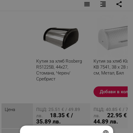
reorder
format_align_right
share
Кутия за хляб Rosberg
Кутия за хляб Klau
R51225B, 44х27,
KB 7541, 38 х 28 х 1
Стомана, Черен/
см, Метал, Бял
Сребрист
Разглеждате този
Добави в коли
продукт
Цена
ПЦД: 25.51 € / 49.89
ПЦД: 40.85 € / 79.
18.35 € /
22.95 € /
лв.
лв.
35.89 лв.
44.89 лв.