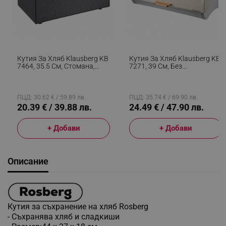
Кутия За Хляб Klausberg KB
Кутия За Хляб Klausberg KB
7464, 35.5 См, Стомана,
7271, 39 См, Без
Бамбук, Горен И Преден
Отпечатъци, Метална,
Капак, Черен
Бежов/сребрист
ПЦД: 30.62 € / 59.89 лв.
ПЦД: 35.74 € / 69.90 лв.
20.39 € / 39.88 лв.
24.49 € / 47.90 лв.
+ Добави
+ Добави
Описание
Кутия за съхранение на хляб Rosberg
- Съхранява хляб и сладкиши