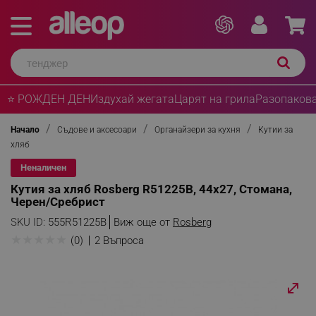
⭐ РОЖДЕН ДЕН
Издухай жегата
Царят на грила
Разопакова
Начало
Съдове и аксесоари
Органайзери за кухня
Кутии за
хляб
Неналичен
Кутия за хляб Rosberg R51225B, 44х27, Стомана,
Черен/Сребрист
SKU ID:
555R51225B
Виж още от
Rosberg
★
★
★
★
★
(0)
2 Въпроса