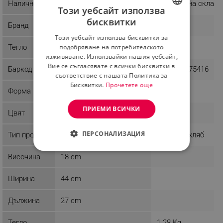
Наличност
Последни бройки
Налично на склад
Този уебсайт използва
бисквитки
Бранд
Rosberg
Klausberg
BULGARIAN
Този уебсайт използва бисквитки за
ROMANIAN
подобряване на потребителското
Тегло
1.48 kg
1.01 kg
изживяване. Използвайки нашия уебсайт,
Вие се съгласявате с всички бисквитки в
Баркод
3800235303047
5908287275416
съответствие с нашата Политика за
Бисквитки.
Прочетете още
Форма
Овална
Овална
ПРИЕМИ ВСИЧКИ
Цвят
Сребрист
Черен
ПЕРСОНАЛИЗАЦИЯ
Тип продукт
Кутия за хляб
Кутия за хляб
СТРОГО НЕОБХОДИМО
Височина
18 cm
ЕФЕКТИВНОСТ
Ширина
44 cm
ТАРГЕТИРАНЕ
Дължина
27 cm
ФУНКЦИОНАЛНОСТ
Тегло
1.28 Kg