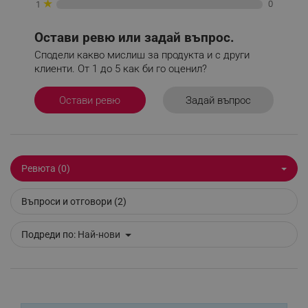
★
0
1
_nzm_id_92166-7699
.alleop.bg
_sgf_user_id
.alleop.bg
Остави ревю или задай въпрос.
Сподели какво мислиш за продукта и с други
клиенти. От 1 до 5 как би го оценил?
_sgf_session_id
.alleop.bg
Задай въпрос
Остави ревю
_sgf_push_permission_asked
.alleop.bg
Ревюта (0)
Google Privacy Policy
Въпроси и отговори (2)
_sgf_test_mode
.alleop.bg
Подреди по:
Най-нови
_sgf_tracking
.alleop.bg