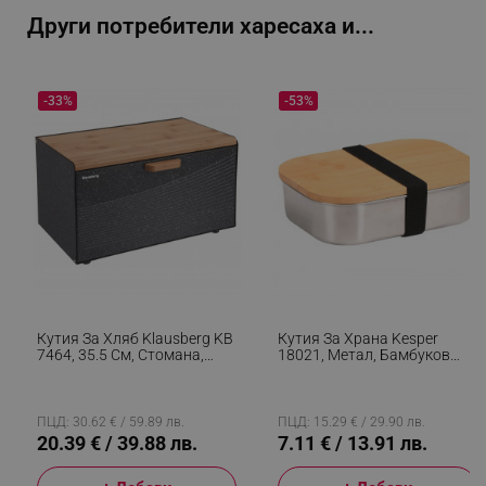
Други потребители харесаха и...
_sgf_delayed_actions,
.alleop.bg
-33%
-53%
_sgf_delayed_campaigns
.alleop.bg
_sgf_npq
.alleop.bg
Кутия За Хляб Klausberg KB
Кутия За Храна Kesper
7464, 35.5 См, Стомана,
18021, Метал, Бамбуков
Бамбук, Горен И Преден
Капак, 1л, Сребрист/кафяв
Капак, Черен
_sgf_clicked_banners
.alleop.bg
ПЦД: 30.62 € / 59.89 лв.
ПЦД: 15.29 € / 29.90 лв.
20.39 € / 39.88 лв.
7.11 € / 13.91 лв.
_sgf_rq
.alleop.bg