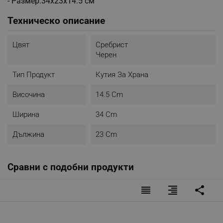
- Размер:34х23х14.5 см
Техническо описание
Цвят
Сребрист
Черен
Тип Продукт
Кутия За Храна
Височина
14.5 Cm
Ширина
34 Cm
Дължина
23 Cm
Сравни с подобни продукти
reorder
format_align_right
share