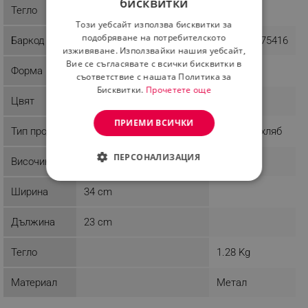
бисквитки
BULGARIAN
Тегло
0.94 kg
1.01 kg
Този уебсайт използва бисквитки за
ROMANIAN
подобряване на потребителското
Баркод
3800235303054
5908287275416
изживяване. Използвайки нашия уебсайт,
Вие се съгласявате с всички бисквитки в
Форма
Овална
съответствие с нашата Политика за
Бисквитки.
Прочетете още
Цвят
Сребрист
Черен
ПРИЕМИ ВСИЧКИ
Тип продукт
Кутия за храна
Кутия за хляб
ПЕРСОНАЛИЗАЦИЯ
Височина
14.5 cm
СТРОГО НЕОБХОДИМО
Ширина
34 cm
ЕФЕКТИВНОСТ
Дължина
23 cm
ТАРГЕТИРАНЕ
Тегло
1.28 Kg
ФУНКЦИОНАЛНОСТ
Материал
Метал
НЕКЛАСИФИЦИРАНИ