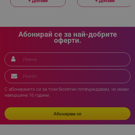
+ Добави
+ Добави
Абонирай се за най-добрите
оферти.
segmentifyExtension
.alleop.bg
sgfUserUpdateData
.alleop.bg
С абонирането си за този бюлетин потвърждавам, че имам
навършени 16 години.
rlv_h_fbp
.alleop.bg
rlv_
.alleop.bg
rlv_mode
.alleop.bg