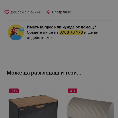
favorite_border
Споделяне
Имате въпрос или нужда от помощ?
Обадете ни се на
0700 70 170
и ще ви
съдействаме.
Може да разгледаш и тези...
-33%
-31%