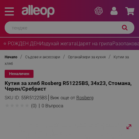
⭐ РОЖДЕН ДЕН
Издухай жегата
Царят на грила
Разопакова
Начало
Съдове и аксесоари
Органайзери за кухня
Кутии за
хляб
Неналичен
Кутия за хляб Rosberg R51225BS, 34х23, Стомана,
Черен/Сребрист
SKU ID:
55R51225BS
Виж още от
Rosberg
★
★
★
★
★
(0)
0 Въпроса