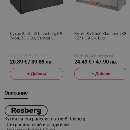
Кутия За Хляб Klausberg KB
Кутия За Хляб Klausberg KB
7464, 35.5 См, Стомана,
7271, 39 См, Без
Бамбук, Горен И Преден
Отпечатъци, Метална,
Капак, Черен
Бежов/сребрист
ПЦД: 30.62 € / 59.89 лв.
ПЦД: 35.74 € / 69.90 лв.
20.39 € / 39.88 лв.
24.49 € / 47.90 лв.
+ Добави
+ Добави
Описание
Кутия за съхранение на хляб Rosberg
- Съхранява хляб и сладкиши