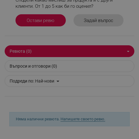
Сподели какво мислиш за продукта и с други
клиенти. От 1 до 5 как би го оценил?
Задай въпрос
Остави ревю
_sgf_session_id
.alleop.bg
Ревюта (0)
_sgf_push_permission_asked
.alleop.bg
Google Privacy Policy
Въпроси и отговори (0)
Подреди по:
Най-нови
_sgf_test_mode
.alleop.bg
_sgf_tracking
.alleop.bg
Няма налични ревюта.
Напишете своето ревю.