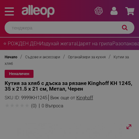
⭐ РОЖДЕН ДЕН
Издухай жегата
Царят на грила
Разопакова
Начало
Съдове и аксесоари
Органайзери за кухня
Кутии за
хляб
Неналичен
Кутия за хляб с дъска за рязане Kinghoff KH 1245,
35 х 21.5 х 21 см, Метал, Черен
SKU ID:
9999KH1245
Виж още от
Kinghoff
★
★
★
★
★
(0)
0 Въпроса