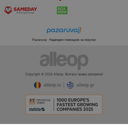
www.alleop.bg
PHPSESSID
PHP.net
Pazaruvaj - Надежден помощник за покупки
editor.alleop.bg
Copyright © 2026 Alleop. Bcичĸи пpaвa зaпaзeни!
alleop.ro
alleop.gr