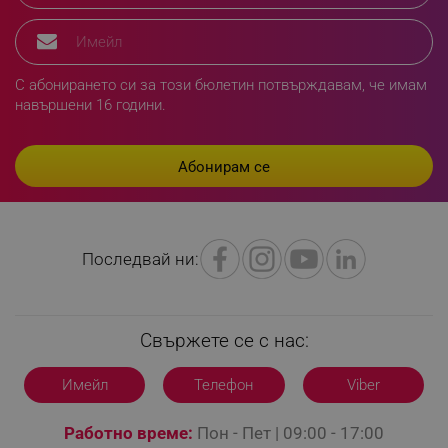
rlv_h_fbp
.alleop.bg
rlv_
.alleop.bg
С абонирането си за този бюлетин потвърждавам, че имам
навършени 16 години.
rlv_mode
.alleop.bg
rlv_p
.alleop.bg
rlv_g
.alleop.bg
rlv_s
.alleop.bg
rlv_iv
.alleop.bg
rlv_e_pt
.alleop.bg
Последвай ни:
rlv_e
.alleop.bg
rlv_h_profile
.alleop.bg
rlv_h_cart
.alleop.bg
Свържете се с нас:
rlv_h_wish
.alleop.bg
Имейл
Телефон
Viber
rlv_impersonate_p
.alleop.bg
rlv_endpoint
.alleop.bg
Работно време:
Пон - Пет | 09:00 - 17:00