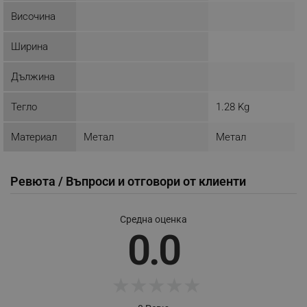
ТАРГЕТИРАНЕ
Височина
ФУНКЦИОНАЛНОСТ
Ширина
НЕКЛАСИФИЦИРАНИ
Дължина
Тегло
1.28 Kg
Строго необходимо
Ефективност
Материал
Метал
Метал
Таргетиране
Функционалност
Некласифицирани
Ревюта / Въпроси и отговори от клиенти
Строго необходимите бисквитки позволяват
основната функционалност на уебсайта, като
потребителско влизане и управление на
Средна оценка
акаунта. Уебсайтът не може да се използва
0.0
правилно без строго необходими бисквитки.
Provider /
Име
Домейн
★
★
★
★
★
click_code_ps
.alleop.bg