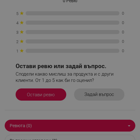
0 Ревю
_nzm_nosubscribe_92166-7699
.alleop.bg
_nzm_idnl_92166-7699
.alleop.bg
★
0
5
_nzm_noid_92166-7699
.alleop.bg
★
0
4
_nzm_id_92166-7699
.alleop.bg
★
0
3
_sgf_user_id
.alleop.bg
★
0
2
★
0
1
Остави ревю или задай въпрос.
_sgf_session_id
.alleop.bg
Сподели какво мислиш за продукта и с други
клиенти. От 1 до 5 как би го оценил?
_sgf_push_permission_asked
.alleop.bg
Задай въпрос
Остави ревю
Google Privacy Policy
_sgf_test_mode
.alleop.bg
Ревюта (0)