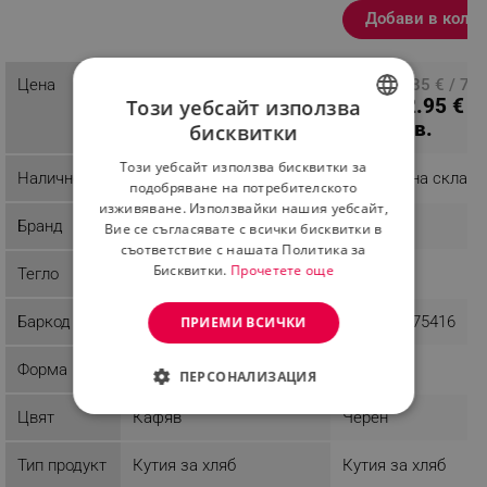
Добави в коли
продукт
Цена
ПЦД: 40.85 € / 79.90
ПЦД: 40.85 € / 79.
30.62 € /
22.95 € /
Този уебсайт използва
лв.
лв.
59.89 лв.
44.89 лв.
бисквитки
BULGARIAN
Този уебсайт използва бисквитки за
Наличност
Последни бройки
Налично на склад
ROMANIAN
подобряване на потребителското
изживяване. Използвайки нашия уебсайт,
Бранд
Kinghoff
Klausberg
Вие се съгласявате с всички бисквитки в
съответствие с нашата Политика за
Бисквитки.
Прочетете още
Тегло
2.18 kg
1.01 kg
Баркод
5908287212459
5908287275416
ПРИЕМИ ВСИЧКИ
Форма
Овална
ПЕРСОНАЛИЗАЦИЯ
Цвят
Кафяв
Черен
СТРОГО НЕОБХОДИМО
ЕФЕКТИВНОСТ
Тип продукт
Кутия за хляб
Кутия за хляб