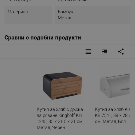
Материал
Бамбук
Метал
Сравни с подобни продукти
reorder
format_align_right
share
Кутия за хляб с дъска
Кутия за хляб Klau
за рязане Kinghoff KH
KB 7541, 38 х 28 х 1
1245, 35 х 21.5 х 21 см,
см, Метал, Бял
Метал, Черен
Разглеждате този