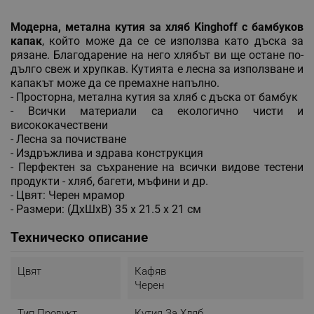
Модерна, метална кутия за хляб Kinghoff с бамбуков
капак
, който може да се се използва като дъска за
рязане. Благодарение на него хлябът ви ще остане по-
дълго свеж и хрупкав. Кутията е лесна за използване и
капакът може да се премахне напълно.
- Просторна, метална кутия за хляб с дъска от бамбук
- Всички материали са екологично чисти и
висококачествени
- Лесна за почистване
- Издръжлива и здрава конструкция
- Перфектен за съхранение на всички видове тестени
продукти - хляб, багети, мъфини и др.
- Цвят: Черен мрамор
- Размери: (ДхШхВ) 35 x 21.5 x 21 см
Техническо описание
Цвят
Кафяв
Черен
Тип Продукт
Кутия За Хляб