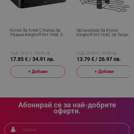
_sgf_clicked_banners
.alleop.bg
Кутия За Хляб С Капак За
Органайзер За Кухня
_sgf_rq
.alleop.bg
Рязане Kinghoff KH 1948, 35
Kinghoff KH 1640, За Тигани
См, Бамбук, Стомана, Черен
Или Капаци, 8 Нива, Метал,
Черен
ПЦД: 23.47 € / 45.90 лв.
ПЦД: 20.40 € / 39.90 лв.
17.85 € / 34.91 лв.
13.79 € / 26.97 лв.
+ Добави
+ Добави
segmentifyExtension
.alleop.bg
Абонирай се за най-добрите
sgfUserUpdateData
.alleop.bg
оферти.