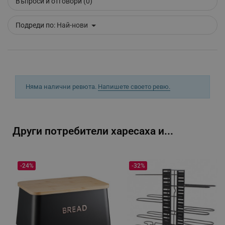
Въпроси и отговори (0)
_sgf_tracking
.alleop.bg
Подреди по:
Най-нови
Няма налични ревюта.
Напишете своето ревю.
_sgf_delayed_actions,
.alleop.bg
Други потребители харесаха и...
_sgf_delayed_campaigns
.alleop.bg
-24%
-32%
_sgf_npq
.alleop.bg