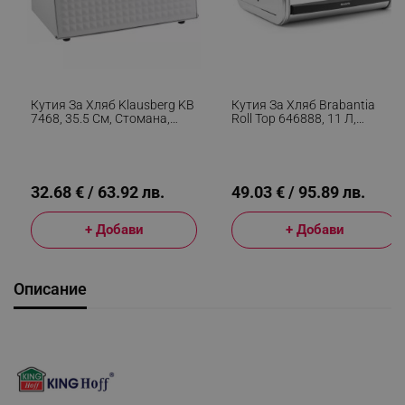
Кутия За Хляб Klausberg KB
Кутия За Хляб Brabantia
7468, 35.5 См, Стомана,
Roll Top 646888, 11 Л,
Бамбук, Горен И Преден
31.6x26.5 См, Специална
Капак, Бял
Структура, Инокс
32.68 € / 63.92 лв.
49.03 € / 95.89 лв.
+ Добави
+ Добави
Описание