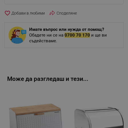
favorite_border
Споделяне
Имате въпрос или нужда от помощ?
Обадете ни се на
0700 70 170
и ще ви
съдействаме.
Може да разгледаш и тези...