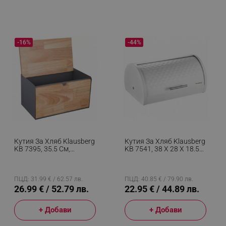
-16%
-44%
Кутия За Хляб Klausberg
Кутия За Хляб Klausberg
KB 7395, 35.5 См,
KB 7541, 38 Х 28 Х 18.5
Висококачествен Метал,
См, Метал, Бял
Бамбук, Горен И Преден
Капак, Черен
ПЦД: 31.99 € / 62.57 лв.
ПЦД: 40.85 € / 79.90 лв.
26.99 € / 52.79 лв.
22.95 € / 44.89 лв.
+ Добави
+ Добави