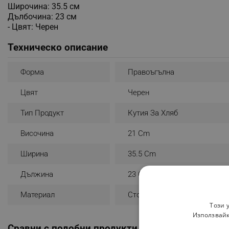
Широчина: 35.5 см
Дълбочина: 23 см
- Цвят: Черен
Техническо описание
Форма
Правоъгълна
Цвят
Черен
Тип Продукт
Кутия За Хляб
Височина
21 Cm
Ширина
35.5 Cm
Дължина
23 Cm
Материал
Стомана
Този 
Използвайк
Сравни с подобни продукти