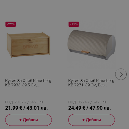
-22%
-31%
Кутия За Хляб Klausberg
Кутия За Хляб Klausberg
KB 7933, 39.5 См,
KB 7271, 39 См, Без
Бамбук, Кафяв
Отпечатъци, Метална,
Бежов/сребрист
ПЦД: 28.07 € / 54.90 лв.
ПЦД: 35.74 € / 69.90 лв.
21.99 € / 43.01 лв.
24.49 € / 47.90 лв.
+ Добави
+ Добави