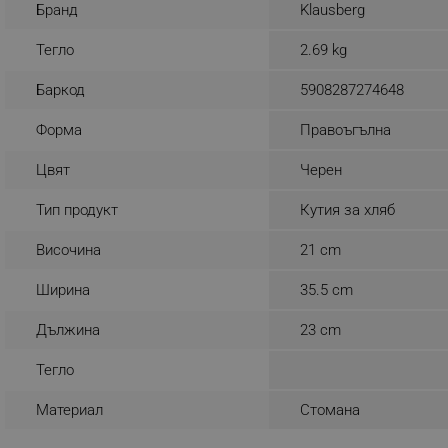
Бранд
Klausberg
_nzm_noid_92166-7699
Тегло
2.69 kg
_nzm_id_92166-7699
_sgf_user_id
Баркод
5908287274648
_sgf_session_id
Форма
Правоъгълна
_sgf_push_permission_as
Цвят
Черен
_sgf_test_mode
Тип продукт
Кутия за хляб
_sgf_tracking
Височина
21 cm
Ширина
35.5 cm
_sgf_delayed_actions,
Дължина
23 cm
_sgf_delayed_campaigns
Тегло
_sgf_npq
Материал
Стомана
_sgf_clicked_banners