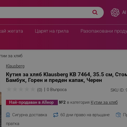
AI
ана, Бамбук, Горен и
ПЦД:
30.62 € / 59.90 лв
20.39 € / 39.88 
хай жегата
Царят на грила
Разопаковани прод
тии за хляб
Klausberg
Кутия за хляб Klausberg KB 7464, 35.5 см, Сто
Бамбук, Горен и преден капак, Черен
★
★
★
★
★
0 Въпроса
(0)
SKU ID:
Най-продаван в Alleop
№2
в категория
Кутии за хляб
Сигурна доставка
60 дни право на връщане
П
пратка