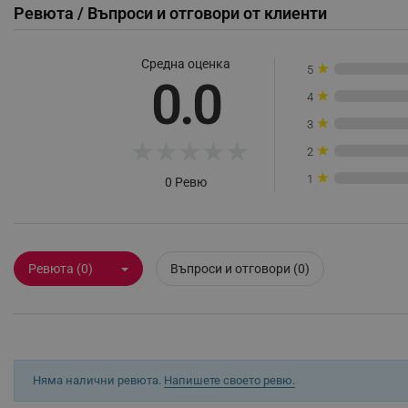
Ревюта / Въпроси и отговори от клиенти
_sgf_rq
Средна оценка
★
5
segmentifyExtension
0.0
★
4
sgfUserUpdateData
★
3
★
★
★
★
★
★
2
rlv_h_fbp
★
1
0 Ревю
rlv_
rlv_mode
rlv_p
Ревюта (0)
Въпроси и отговори (0)
rlv_g
rlv_s
rlv_iv
rlv_e_pt
rlv_e
Няма налични ревюта.
Напишете своето ревю.
rlv_h_profile