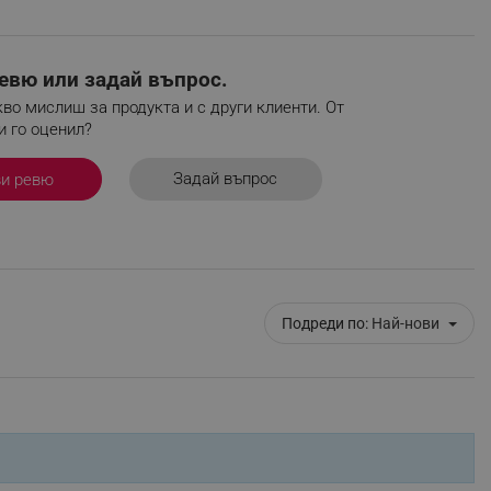
r events which is cancelled
ent to Segmentify servers
евю или задай въпрос.
 visitor installed
во мислиш за продукта и с други клиенти. От
и го оценил?
 visitor’s data including
rship status and
Задай въпрос
ви ревю
Подреди по:
Най-нови