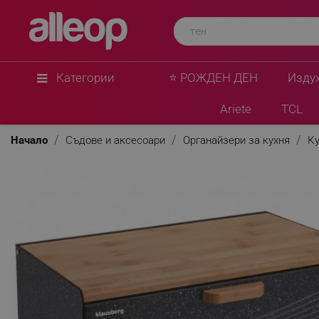
Klausberg
Кутия за хляб Klausberg KB 7464, 35.5 см, Стом
преден капак, Черен
★
★
★
★
★
0 Въпроса
(0)
Категории
⭐ РОЖДЕН ДЕН
Изду
Ariete
TCL
Начало
Съдове и аксесоари
Органайзери за кухня
Ку