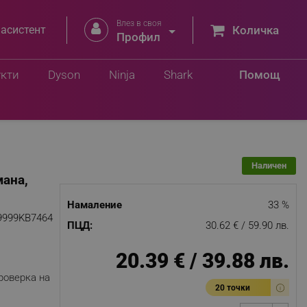
Влез в своя


 асистент
Количка
.
Профил
Добави в количка
лв.
укти
Dyson
Ninja
Shark
Помощ
Наличен
мана,
Намаление
33 %
9999KB7464
ПЦД:
30.62 € / 59.90 лв.
20.39 € / 39.88 лв.
роверка на
20 точки