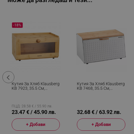
Може да разгледаш и тези...
-18%
Кутия За Хляб Klausberg
Кутия За Хляб Klausberg
KB 7923, 35.5 См,
KB 7468, 35.5 См,
Акрилно Прозорче,
Стомана, Бамбук, Горен
Бамбук, Кафяв
И Преден Капак, Бял
ПЦД: 28.58 € / 55.90 лв.
23.47 € / 45.90 лв.
32.68 € / 63.92 лв.
+ Добави
+ Добави