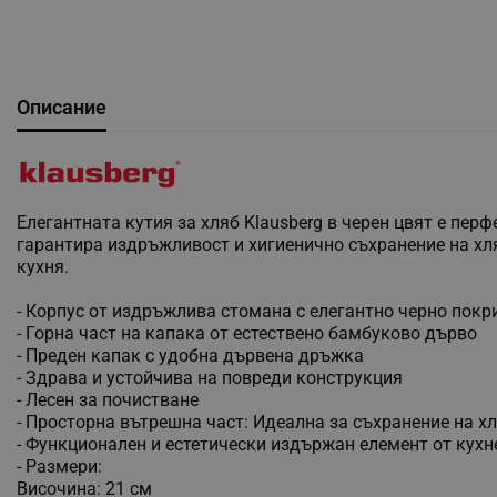
Описание
Елегантната кутия за хляб Klausberg в черен цвят е пе
гарантира издръжливост и хигиенично съхранение на хл
кухня.
- Корпус от издръжлива стомана с елегантно черно покр
- Горна част на капака от естествено бамбуково дърво
- Преден капак с удобна дървена дръжка
- Здрава и устойчива на повреди конструкция
- Лесен за почистване
- Просторна вътрешна част: Идеална за съхранение на хля
- Функционален и естетически издържан елемент от кух
- Размери:
Височина: 21 см