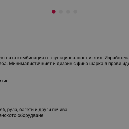
рфектната комбинация от функционалност и стил. Изработен
яба. Минималистичният ѝ дизайн с фина шарка я прави иде
итие
б, рула, багети и други печива
ненското оборудване