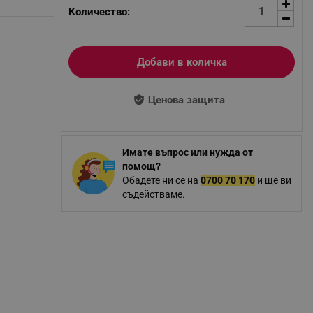
Количество:
Добави в количка
Ценова защита
Имате въпрос или нужда от
помощ?
Обадете ни се на
0700 70 170
и ще ви
съдействаме.