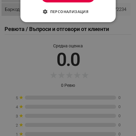
Баркод
3800139271954
3800139272234
ПЕРСОНАЛИЗАЦИЯ
СТРОГО НЕОБХОДИМО
Ревюта / Въпроси и отговори от клиенти
ЕФЕКТИВНОСТ
Средна оценка
ТАРГЕТИРАНЕ
0.0
ФУНКЦИОНАЛНОСТ
НЕКЛАСИФИЦИРАНИ
★
★
★
★
★
0 Ревю
★
0
5
Строго необходимо
Ефективност
★
0
4
Таргетиране
Функционалност
★
0
3
Некласифицирани
★
0
2
Строго необходимите бисквитки позволяват
основната функционалност на уебсайта, като
★
0
1