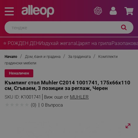
⭐ РОЖДЕН ДЕН
Издухай жегата
Царят на грила
Разопакова
Начало
Дом, баня и градина
За градината
Комплекти
градински мебели
Неналичен
Къмпинг стол Muhler C2014 1001741, 175х66х110
см, Сгъваем, 3 позиции за реглаж, Черен
SKU ID:
K1001741
Виж още от
MUHLER
★
★
★
★
★
(0)
0 Въпроса