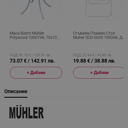
Маса Bistro Muhler
Сгъваем Плажен Стол
Polywood 1000799, 70х72
Muher SCD-0035 109266, До
См, Подходяща За Външни
100 Кг, Асорти
Условия, Сив/кафяв
ПЦД: 81.76 € / 159.91 лв.
ПЦД: 22.44 € / 43.89 лв.
73.07 € / 142.91 лв.
19.88 € / 38.88 лв.
+ Добави
+ Добави
Описание