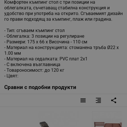
Комфортен къмпинг стол с три позиции на
облегалката, съчетаващ стабилна конструкция и
удобство при употреба на открито. Сгъваемият дизайн
го прави подходящ за къмпинг, плаж или градина.
- Тип: сгъваем къмпинг стол
- Облегалка: 3 позиции на регулиране
- Размери: 175 x 66 x Височина - 110 см
- Материал на конструкцията: стоманена тръба Ø22 x
1.00 мм
- Материал на седалката: PVC плат 2x1
- С включена възглавница
- Товароносимост: до 120 кг
- Цвят:
Сравни с подобни продукти
reorder
format_align_right
share