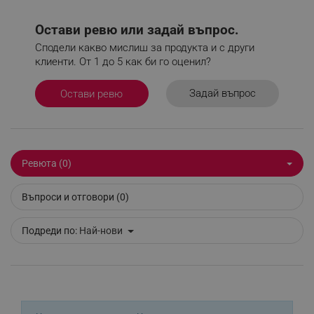
потребителско влизане и управление на
акаунта. Уебсайтът не може да се използва
правилно без строго необходими бисквитки.
Остави ревю или задай въпрос.
Сподели какво мислиш за продукта и с други
Provider /
Име
Домейн
клиенти. От 1 до 5 как би го оценил?
click_code_ps
.alleop.bg
Задай въпрос
Остави ревю
_nzm_nosubscribe_92166-7699
.alleop.bg
_nzm_idnl_92166-7699
.alleop.bg
_nzm_noid_92166-7699
.alleop.bg
_nzm_id_92166-7699
.alleop.bg
Ревюта (0)
_sgf_user_id
.alleop.bg
Въпроси и отговори (0)
Подреди по:
Най-нови
_sgf_session_id
.alleop.bg
_sgf_push_permission_asked
.alleop.bg