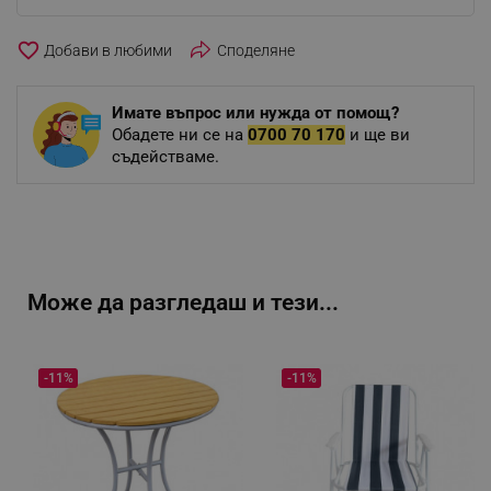
favorite_border
Споделяне
Имате въпрос или нужда от помощ?
Обадете ни се на
0700 70 170
и ще ви
съдействаме.
Може да разгледаш и тези...
-11%
-11%