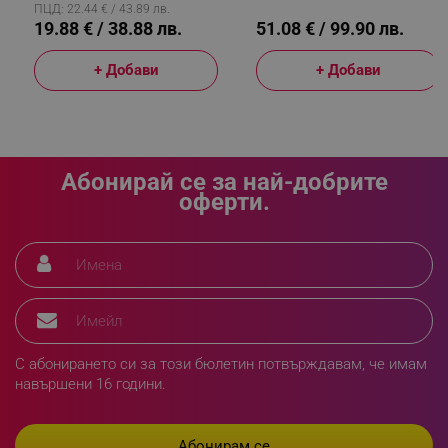
50+, Син
ПЦД: 22.44 € / 43.89 лв.
19.88 € / 38.88 лв.
51.08 € / 99.90 лв.
_sgf_npq
.alleop.bg
+ Добави
+ Добави
_sgf_clicked_banners
.alleop.bg
Абонирай се за най-добрите
оферти.
_sgf_rq
.alleop.bg
С абонирането си за този бюлетин потвърждавам, че имам
навършени 16 години.
segmentifyExtension
.alleop.bg