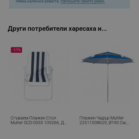
Няма налични ревюта.
Напишете своето ревю.
Google Privacy Policy
_sgf_test_mode
.alleop.bg
Други потребители харесаха и...
-11%
_sgf_tracking
.alleop.bg
_sgf_delayed_actions,
.alleop.bg
Сгъваем Плажен Стол
Плажен Чадър Muhler
Muher SCD-0035 109266, До
22511008629, Ø190 См,
100 Кг, Асорти
Висок 203 См, 8 Ребра От
_sgf_delayed_campaigns
.alleop.bg
Фибростъкло, Регулируем
Наклон, UV Защита UPF