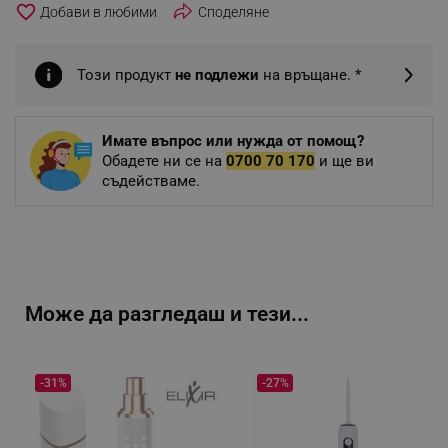
favorite_border
Споделяне
Този продукт
не подлежи
на връщане. *
Имате въпрос или нужда от помощ?
Обадете ни се на
0700 70 170
и ще ви
съдействаме.
Може да разгледаш и тези...
-31%
-27%