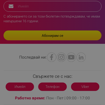
segmentifyExtension
.alleop.bg
С абонирането си за този бюлетин потвърждавам, че имам
навършени 16 години.
sgfUserUpdateData
.alleop.bg
Последвай ни:
rlv_h_fbp
.alleop.bg
rlv_
.alleop.bg
rlv_mode
.alleop.bg
Свържете се с нас:
rlv_p
.alleop.bg
Имейл
Телефон
Viber
rlv_g
.alleop.bg
rlv_s
.alleop.bg
Работно време:
Пон - Пет | 09:00 - 17:00
rlv_iv
.alleop.bg