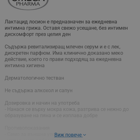
Лактацид лосион е предназначен за ежедневна
интимна грижа. Оставя свежо усещане, без интимен
дискомфорт през целия ден
Съдържа ревитализиращ млечен серум и е с лек,
дискретен парфюм. Има клинично доказано меко
действие, което го прави подходящ за ежедневна
интимна хигиена
Дерматологично тестван
Не съдържа алкохол и сапун
Дозировка и начин на употреба
- Нанася се върху мокра кожа, разтрива се нежно до
образуване на пяна и се изплава добре
Противопоказания
- Само за външна употреба
Виж повече