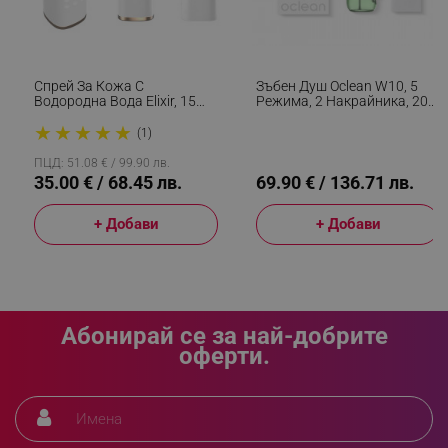
_sgf_delayed_campaigns
.alleop.bg
Спрей За Кожа С
Зъбен Душ Oclean W10, 5
Водородна Вода Elixir, 15
Режима, 2 Накрайника, 200
Мл, 1000 Ppb, Антиейдж
Мл, 1400 Импулса В
★
★
★
★
★
Ефект, Антиоксидантно
Минута, IPX7, USB-C, Зелен
(1)
_sgf_npq
.alleop.bg
Действие, Бял
ПЦД: 51.08 € / 99.90 лв.
35.00 € / 68.45 лв.
69.90 € / 136.71 лв.
+ Добави
+ Добави
_sgf_clicked_banners
.alleop.bg
_sgf_rq
.alleop.bg
Абонирай се за най-добрите
оферти.