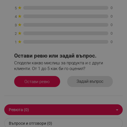
Некласифицирани
★
0
5
Строго необходимите бисквитки позволяват
★
0
4
основната функционалност на уебсайта, като
потребителско влизане и управление на
★
0
3
акаунта. Уебсайтът не може да се използва
правилно без строго необходими бисквитки.
★
0
2
Provider /
★
0
1
Име
Домейн
click_code_ps
.alleop.bg
Остави ревю или задай въпрос.
_nzm_nosubscribe_92166-7699
.alleop.bg
Сподели какво мислиш за продукта и с други
клиенти. От 1 до 5 как би го оценил?
_nzm_idnl_92166-7699
.alleop.bg
_nzm_noid_92166-7699
.alleop.bg
Задай въпрос
Остави ревю
_nzm_id_92166-7699
.alleop.bg
_sgf_user_id
.alleop.bg
Ревюта (0)
_sgf_session_id
.alleop.bg
Въпроси и отговори (0)