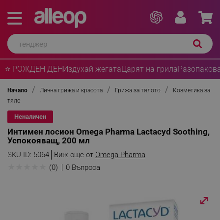
⭐ РОЖДЕН ДЕН
Издухай жегата
Царят на грила
Разопакова
Начало
Лична грижа и красота
Грижа за тялото
Козметика за
тяло
Неналичен
Интимен лосион Omega Pharma Lactacyd Soothing,
Успокояващ, 200 мл
SKU ID:
5064
Виж още от
Omega Pharma
★
★
★
★
★
(0)
0 Въпроса