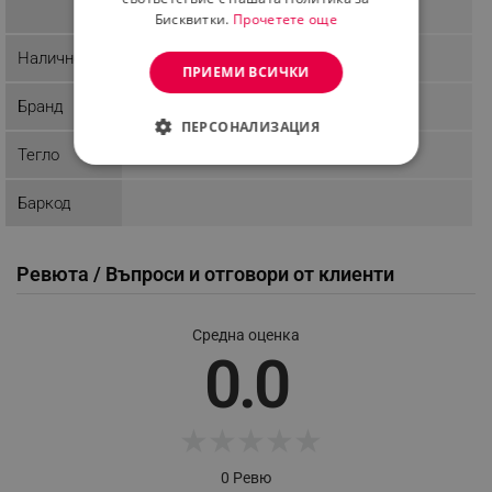
Бисквитки.
Прочетете още
Наличност
Последни бройки
ПРИЕМИ ВСИЧКИ
Бранд
Omega Pharma
ПЕРСОНАЛИЗАЦИЯ
Тегло
СТРОГО НЕОБХОДИМО
Баркод
ЕФЕКТИВНОСТ
ТАРГЕТИРАНЕ
Ревюта / Въпроси и отговори от клиенти
ФУНКЦИОНАЛНОСТ
Средна оценка
НЕКЛАСИФИЦИРАНИ
0.0
★
★
★
★
★
Строго необходимо
Ефективност
Таргетиране
Функционалност
0 Ревю