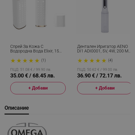
Спрей За Кожа С
Дентален Иригатор AENO
Водородна Вода Elixir, 15
DI1 ADI0001, 5V, 4W, 200 Мл,
Мл, 1000 Ppb, Антиейдж
100 Psi, 4 Режима На
★
★
★
★
★
★
★
★
★
★
Ефект, Антиоксидантно
Почистване, 4 Накрайника,
(1)
(4)
Действие, Бял
Бял
ПЦД: 51.08 € / 99.90 лв.
ПЦД: 50.62 € / 99.00 лв.
35.00 € / 68.45 лв.
36.90 € / 72.17 лв.
+ Добави
+ Добави
Описание