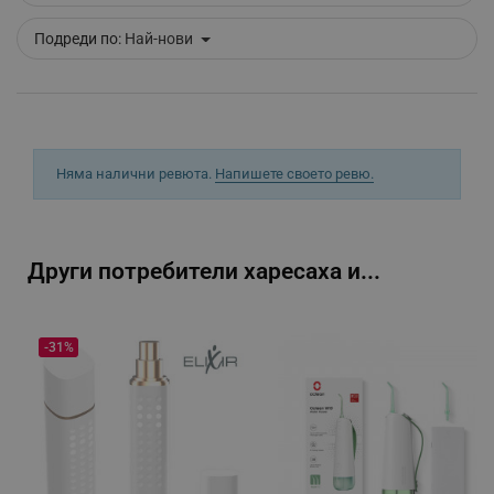
Подреди по:
Най-нови
_sgf_push_permission_asked
.alleop.bg
Google Privacy Policy
_sgf_test_mode
.alleop.bg
Няма налични ревюта.
Напишете своето ревю.
Други потребители харесаха и...
_sgf_tracking
.alleop.bg
-31%
_sgf_delayed_actions,
.alleop.bg