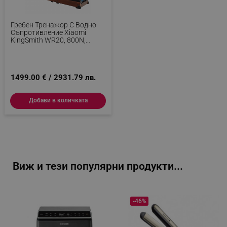
_sgf_session_id
.alleop.bg
Гребен Тренажор С Водно
Съпротивление Xiaomi
KingSmith WR20, 800N,
Релса 117 См, 5 Степени, 7-
11 Л, Сгъваем, Мобилно
_sgf_push_permission_asked
.alleop.bg
Приложение, Черен/кафяв
Google Privacy Policy
1499.00 € / 2931.79 лв.
Добави в количката
_sgf_test_mode
.alleop.bg
_sgf_tracking
.alleop.bg
Виж и тези популярни продукти...
-46%