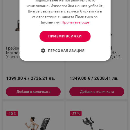
подобряване на потребителското
изживяване. Използвайки нашия уебсайт,
Вие се съгласявате с всички бисквитки в
съответствие с нашата Политика за
Бисквитки.
Прочетете още
ПРИЕМИ ВСИЧКИ
Гребен Тренажор С Водно И
Бягаща Пътека Xiaomi
ПЕРСОНАЛИЗАЦИЯ
Магнитно Съпротивление
KingSmith WalkingPad R3
Xiaomi KingSmith WM10
Hybrid+, 746W, 1 К.с., До 120
RMWM10F, 500N, Релса 117
Кг, 1-12 Км/ч, Вграден
СТРОГО НЕОБХОДИМО
См, 5/32 Степени, 15/25 Л,
Дисплей, Мобилно
Сгъваем, Черен/кафяв
Приложение, Сгъваема,
ЕФЕКТИВНОСТ
Черен/Сив
1399.00 € / 2736.21 лв.
1349.00 € / 2638.41 лв.
ТАРГЕТИРАНЕ
Добави в количката
Добави в количката
ФУНКЦИОНАЛНОСТ
НЕКЛАСИФИЦИРАНИ
-10 %
-27 %