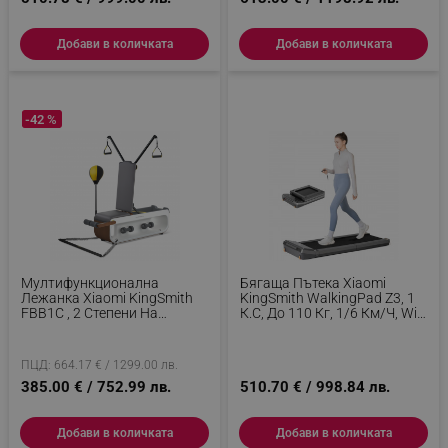
Добави в количката
Добави в количката
-42 %
Мултифункционална
Бягаща Пътека Xiaomi
Лежанка Xiaomi KingSmith
KingSmith WalkingPad Z3, 1
FВВ1С , 2 Степени На
К.с, До 110 Кг, 1/6 Км/ч, Wi-
Наклон, Цяло Тяло,
Fi, LED, Мобилно
Сгъваема, 15 Аксесоара,
Приложение, Защита От
Бял/кафяв
Деца, Сгъваема, Черен
ПЦД: 664.17 € / 1299.00 лв.
385.00 € / 752.99 лв.
510.70 € / 998.84 лв.
Добави в количката
Добави в количката