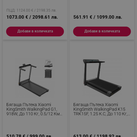
Сензорно Управление,
Мобилно Приложение,
Калории, Сърдечен Ритъм,
Защита От Деца, Сгъваема,
ПЦД: 1124.00 € / 2198.35 лв.
IOS, Android, NFC, OLED,
Черен/сив
1073.00 € / 2098.61 лв.
561.91 € / 1099.00 лв.
Сгъваема, Черен/сив
Добави в количката
Добави в количката
Бягаща Пътека Xiaomi
Бягаща Пътека Xiaomi
KingSmith WalkingPad G1,
KingSmith WalkingPad K15
918W, До 110 Кг, 0.5/12 Км/
TRK15F, 1.25 К.с, До 110 Кг,
Ч, Показател На Измервани
0.8/15 Км/ч, 3 Режима,
Стойности, Мобилно
Показател На Измервани
Приложение, Черен/сив
Стойности, Мобилно
Приложение, Сгъваема, LED,
510.78 € / 999.00 лв.
613.00 € / 1198.92 лв.
Черен