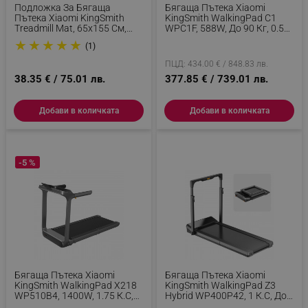
Подложка За Бягаща
Бягаща Пътека Xiaomi
Пътека Xiaomi KingSmith
KingSmith WalkingPad C1
Тrеаdmіll Маt, 65х155 См,
WPC1F, 588W, До 90 Кг, 0.5/6
NBR Гума, Абсорбира Шума
Км/ч, 0.75 К.с, 120х41.5 См,
★
★
★
★
★
(1)
И Вибрациите, Черен
2 Режима, Сгъваема,
Мобилно Приложение, Бял
ПЦД: 434.00 € / 848.83 лв.
38.35 € / 75.01 лв.
377.85 € / 739.01 лв.
Добави в количката
Добави в количката
-5 %
Бягаща Пътека Xiaomi
Бягаща Пътека Xiaomi
KingSmith WalkingPad X218
KingSmith WalkingPad Z3
WP510B4, 1400W, 1.75 К.с,
Hybrid WP400P42, 1 К.с, До
До 136 Кг, 1/18 Км/ч,
110 Кг, 1/6.5 Км/ч, Wi-Fi, LED,