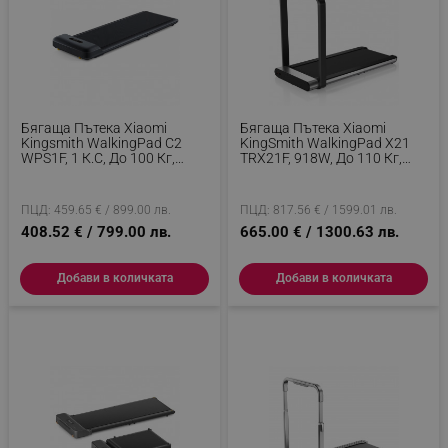
Бягаща Пътека Xiaomi
Бягаща Пътека Xiaomi
Kingsmith WalkingPad C2
KingSmith WalkingPad X21
WPS1F, 1 К.с, До 100 Кг,
TRX21F, 918W, До 110 Кг,
0.5/6 Км/ч, Wi-Fi, LED,
0.5/12 Км/ч, Показател На
Bluetooth, Мобилно
Измервани Стойности,
Приложение, Сгъваема,
Мобилно Приложение, OLED,
ПЦД: 459.65 € / 899.00 лв.
ПЦД: 817.56 € / 1599.01 лв.
Черен
Детска Защита, Сгъваема,
408.52 € / 799.00 лв.
665.00 € / 1300.63 лв.
Черен
Добави в количката
Добави в количката