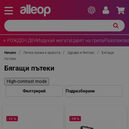
⭐ РОЖДЕН ДЕН
Издухай жегата
Царят на грила
Разопакова
Начало
Лична грижа и красота
Здраве и Фитнес
Бягащи
пътеки
Бягащи пътеки
High-contrast mode
Филтрирай
-11 %
-19 %