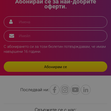
Абонирай се за най-добрите
оферти.
segmentifyExtension
.alleop.bg
sgfUserUpdateData
.alleop.bg
С абонирането си за този бюлетин потвърждавам, че имам
навършени 16 години.
rlv_h_fbp
.alleop.bg
rlv_
.alleop.bg
Последвай ни:
rlv_mode
.alleop.bg
rlv_p
.alleop.bg
rlv_g
.alleop.bg
Свържете се с нас: