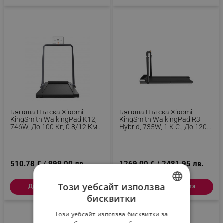
Бягаща Пътека Xiaomi
Бягаща Пътека Xiaomi
KingSmith WalkingPad K12,
KingSmith WalkingPad R3
746W, До 100 Кг, 0.8/12 Км/
Hybrid, 735W, 1 К.с., До 120
Ч, 2 Режима, Показател На
Кг, 0.5-12 Км/ч, Вграден
Измервани Стойности,
Дисплей, Мобилно
Мобилно Приложение,
Приложение, Сгъваема,
Сгъваема, LED, Черен
Черен/Сив
510.78 € / 999.00 лв.
1269.00 € / 2481.95 лв.
Този уебсайт използва
Добави в количката
Добави в количката
бисквитки
BULGARIAN
Този уебсайт използва бисквитки за
ROMANIAN