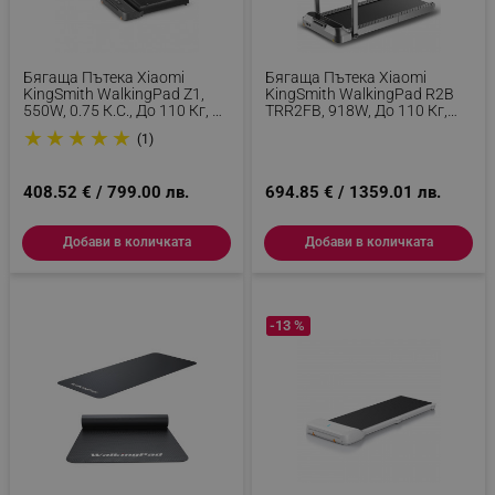
Бягаща Пътека Xiaomi
Бягаща Пътека Xiaomi
KingSmith WalkingPad Z1,
KingSmith WalkingPad R2B
550W, 0.75 К.с., До 110 Кг, 0-
TRR2FB, 918W, До 110 Кг,
6 Км/ч, Вграден Дисплей,
0.5/12 Км/ч, 3 Режима, LED,
★
★
★
★
★
(1)
Мобилно Приложение,
Сгъваема, Черен/сив
Сгъваема, Сив
408.52 € / 799.00 лв.
694.85 € / 1359.01 лв.
Добави в количката
Добави в количката
-13 %