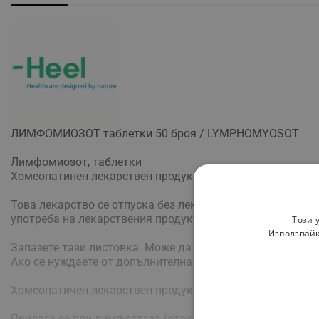
ЛИМФОМИОЗОТ таблетки 50 броя / LYMPHOMYOSOT
Лимфомиозот, таблетки
Хомеопатинен лекарствен продукт
Това лекарство се отпуска без лекарско предписание. Въ
употреба на лекарствения продукт
Този 
Използвайк
Запазете тази листовка. Може да се наложи да я прочет
Ако се нуждаете от допълнителна информация или съвет
Хомеопатичен лекарствен продукт
Прилага се при лимфостаза (оток) от различен произход