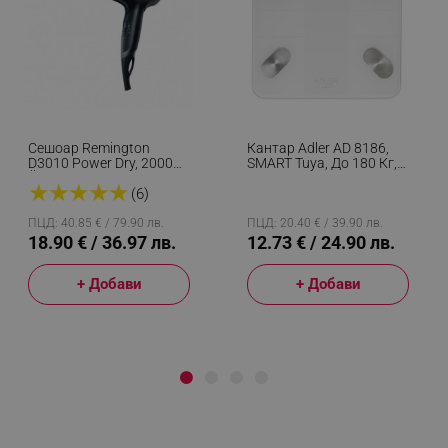
Сешоар Remington
Кантар Adler AD 8186,
D3010 Power Dry, 2000W,
SMART Tuya, До 180 Кг,
Йонизираща Система, 2
LED Дисплей, 3 X ААА,
★
★
★
★
★
Скорости, Eco Функция,
Бял
(6)
Черен
ПЦД: 40.85 € / 79.90 лв.
ПЦД: 20.40 € / 39.90 лв.
18.90 € / 36.97 лв.
12.73 € / 24.90 лв.
+ Добави
+ Добави