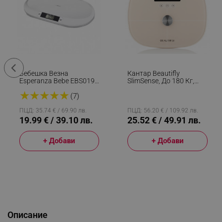
Бебешка Везна
Кантар Beautifly
Esperanza Bebe EBS019,
SlimSense, До 180 Кг,
До 20 Кг, LCD Екран,
Режим За Спортисти, 9
★
★
★
★
★
Функция HOLD, Бял
Профила, Проследяване
(7)
На Напредъка, LCD,
Анализ На Телесен
ПЦД: 35.74 € / 69.90 лв.
ПЦД: 56.20 € / 109.92 лв.
Състав, Бежов
19.99 € / 39.10 лв.
25.52 € / 49.91 лв.
+ Добави
+ Добави
Описание