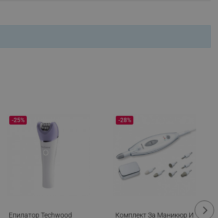
ifying visitor sessions
itor is asked for web push
а продължете по указаната схема
tor is a test user and can
ози продукт, моля попитайте Вашия лекар или
tor disabled tracking,
y related cookies and local
aign specific data for
-25%
-28%
aign specific data for
r events stored to be sent
ferent banners clicked by the
r events which is cancelled
ent to Segmentify servers
я фармацевт как да унищожите ненужните Ви лекарства.
 visitor installed
Епилатор Techwood
Комплект За Маникюр И