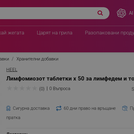
AI
хай жегата
Царят на грила
Разопаковани прод
бавки
Хранителни добавки
HEEL
Лимфомиозот таблетки х 50 за лимфедем и т
★
★
★
★
★
0 Въпроса
(0)
S
Сигурна доставка
60 дни право на връщане
П
пратка