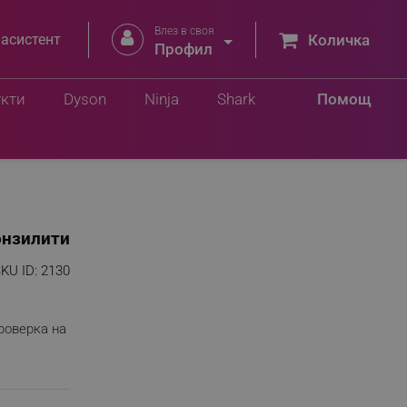
Влез в своя


 асистент
Количка
Профил
укти
Dyson
Ninja
Shark
Помощ
онзилити
KU ID:
2130
роверка на