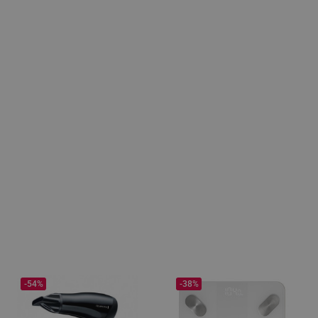
-54%
-38%