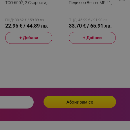
TCO-6007, 2 Скорости,
Педикюр Beurer MP 41, 7
LED Светлина,
Приставки, 2 Скорости,
 visitor’s data including
Автономност 2 Часа,
Сапфирен Диск, LED
rship status and
USB-C, IPX7, Бял/Лилав
Светлина, Бял
ПЦД: 30.62 € / 59.89 лв.
ПЦД: 46.99 € / 91.90 лв.
22.95 € / 44.89 лв.
33.70 € / 65.91 лв.
+ Добави
+ Добави