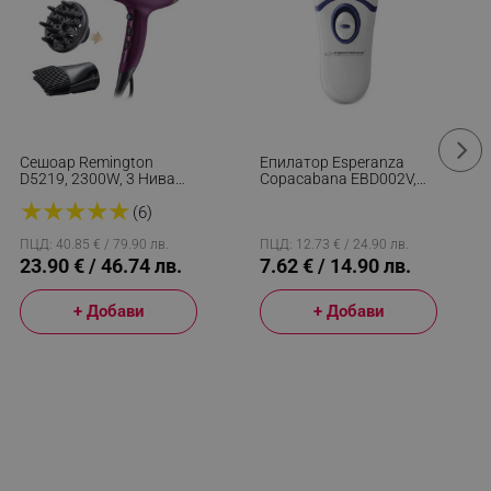
Сешоар Remington
Епилатор Esperanza
D5219, 2300W, 3 Нива
Copacabana EBD002V,
Темп, 2 Скорости, 3
Безжичен, 16 Пинсети, 2
★
★
★
★
★
Приставки, Защита От
Скорости, Бял/син
(6)
Прегряване, Лилав
ПЦД: 40.85 € / 79.90 лв.
ПЦД: 12.73 € / 24.90 лв.
23.90 € / 46.74 лв.
7.62 € / 14.90 лв.
+ Добави
+ Добави