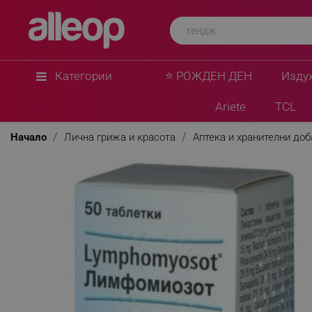
Категории
⭐ РОЖДЕН ДЕН
Изду
Ariete
TCL
Начало
Лична грижа и красота
Аптека и хранителни до