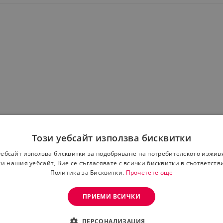
Този уебсайт използва бисквитки
преки това, за да получите най-добри резултати от лечени
уебсайт използва бисквитки за подобряване на потребителското изжив
и нашия уебсайт, Вие се съгласявате с всички бисквитки в съответств
Политика за Бисквитки.
Прочетете още
ете отново
, попитайте Вашия лекар или фармацевт
ПРИЕМИ ВСИЧКИ
ПЕРСОНАЛИЗАЦИЯ
 - следоперативна, следтравматична, статична; лимфадени