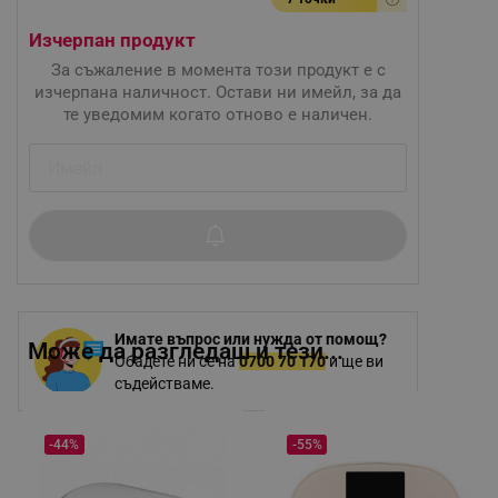
Изчерпан продукт
За съжаление в момента този продукт е с
изчерпана наличност. Остави ни имейл, за да
те уведомим когато отново е наличен.
Имате въпрос или нужда от помощ?
Може да разгледаш и тези...
Обадете ни се на
0700 70 170
и ще ви
съдействаме.
-44%
-55%