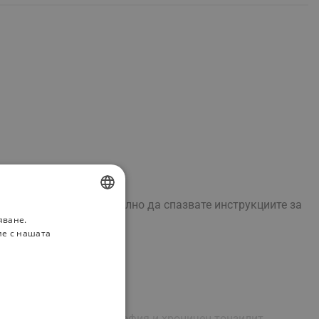
ето, Вие трябва внимателно да спазвате инструкциите за
яване.
BULGARIAN
ие с нашата
ROMANIAN
ти; тонзиларна хипертрофия и хроничен тонзилит