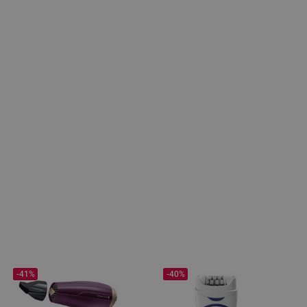
-41%
-40%