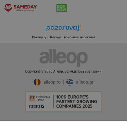
rlv_e_pt
.alleop.bg
rlv_e
.alleop.bg
rlv_h_profile
.alleop.bg
rlv_h_cart
.alleop.bg
Pazaruvaj - Надежден помощник за покупки
rlv_h_wish
.alleop.bg
rlv_impersonate_p
.alleop.bg
rlv_endpoint
.alleop.bg
rlv_hashes
.alleop.bg
Copyright © 2026 Alleop. Bcичĸи пpaвa зaпaзeни!
rlv_first_session
.alleop.bg
rlv_rid
.alleop.bg
alleop.ro
alleop.gr
rlv_rpid
.alleop.bg
rlv_rpos
.alleop.bg
rlv_bid
.alleop.bg
rlv_odid
.alleop.bg
_twoAttr
.alleop.bg