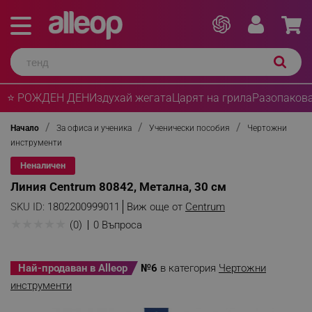
⭐ РОЖДЕН ДЕН
Издухай жегата
Царят на грила
Разопакова
Начало
За офиса и ученика
Ученически пособия
Чертожни
инструменти
Неналичен
Линия Centrum 80842, Метална, 30 см
SKU ID:
1802200999011
Виж още от
Centrum
★
★
★
★
★
(0)
0 Въпроса
Най-продаван в Alleop
№6
в категория
Чертожни
инструменти