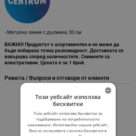
- Метална линия с дължина 30 см
ВАЖНО! Продуктът е асортиментен и не може да
бъде избирана точна разновидност. Доставката се
извършва според наличностите. Снимките са
илюстративни. Цената е за 1 брой.
Ревюта / Въпроси и отговори от клиенти
Средна оценка
Този уебсайт използва
0.0
бисквитки
BULGARIAN
Този уебсайт използва бисквитки за
ROMANIAN
подобряване на потребителското
★
★
★
★
★
изживяване. Използвайки нашия уебсайт,
Вие се съгласявате с всички бисквитки в
0 Ревю