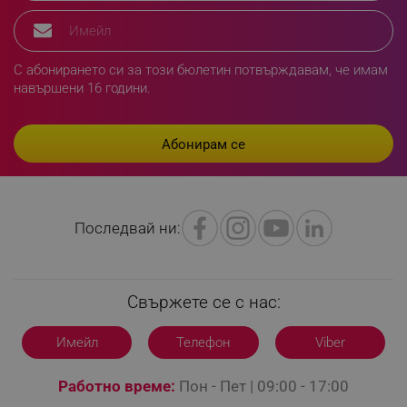
_sgf_delayed_campaigns
.alleop.bg
С абонирането си за този бюлетин потвърждавам, че имам
навършени 16 години.
_sgf_npq
.alleop.bg
_sgf_clicked_banners
.alleop.bg
Последвай ни:
Свържете се с нас:
_sgf_rq
.alleop.bg
Имейл
Телефон
Viber
Работно време:
Пон - Пет | 09:00 - 17:00