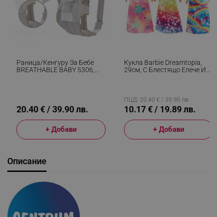
Раница/кенгуру За Бебе
Кукла Barbie Dreamtopia,
BREATHABLE BABY 5306,
29см, С Блестящо Елече И
Ергономична, Регулируеми
Цветна Пола, Многоцветен
Презрамки, Мрежеста
Вентилаци, Сив
ПЦД: 20.40 € / 39.90 лв.
20.40 € / 39.90 лв.
10.17 € / 19.89 лв.
+ Добави
+ Добави
Описание