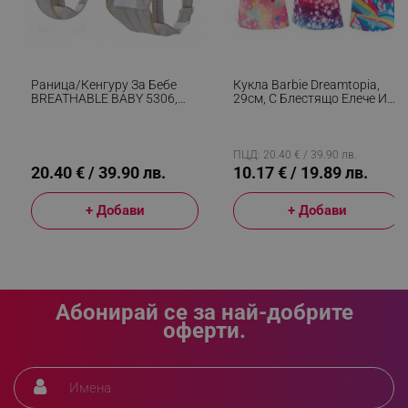
_sgf_push_permission_asked
.alleop.bg
Раница/кенгуру За Бебе
Кукла Barbie Dreamtopia,
Google Privacy Policy
BREATHABLE BABY 5306,
29см, С Блестящо Елече И
Ергономична, Регулируеми
Цветна Пола, Многоцветен
Презрамки, Мрежеста
Вентилаци, Сив
_sgf_test_mode
.alleop.bg
ПЦД: 20.40 € / 39.90 лв.
20.40 € / 39.90 лв.
10.17 € / 19.89 лв.
+ Добави
+ Добави
_sgf_tracking
.alleop.bg
Абонирай се за най-добрите
оферти.
_sgf_delayed_actions,
.alleop.bg