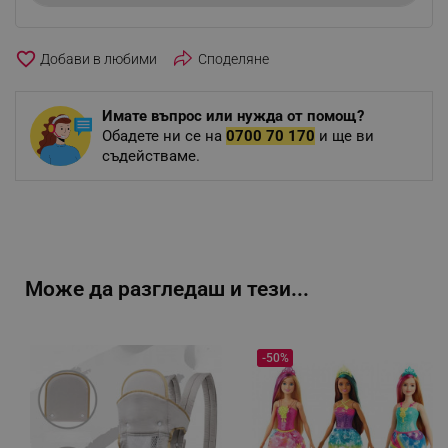
favorite_border
Споделяне
Имате въпрос или нужда от помощ?
Обадете ни се на
0700 70 170
и ще ви
съдействаме.
Може да разгледаш и тези...
-50%