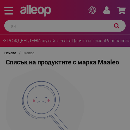
⭐ РОЖДЕН ДЕН
Издухай жегата
Царят на грила
Разопакова
Начало
Maaleo
Списък на продуктите с марка Maaleo