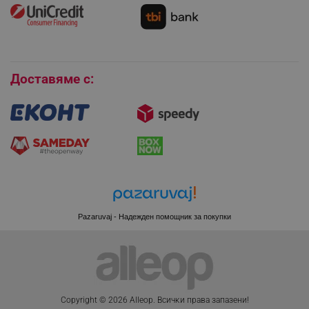
Как да се абонирам за имейл бюлетина?
Условия за връщане
Покупки на изплащане
Бисквитки
_sgf_session_id
.alleop.bg
Доставяме с:
_sgf_push_permission_asked
.alleop.bg
Google Privacy Policy
_sgf_test_mode
.alleop.bg
Pazaruvaj - Надежден помощник за покупки
_sgf_tracking
.alleop.bg
Copyright © 2026 Alleop. Bcичĸи пpaвa зaпaзeни!