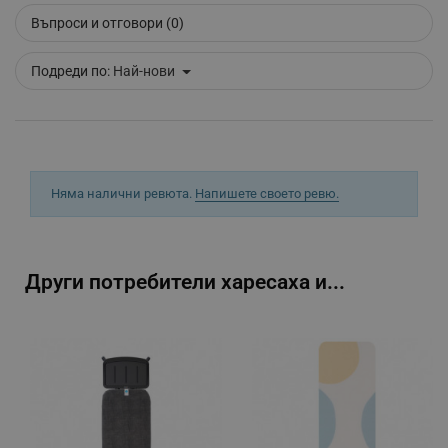
_sgf_session_id
.alleop.bg
Въпроси и отговори (0)
Подреди по:
Най-нови
_sgf_push_permission_asked
.alleop.bg
Google Privacy Policy
_sgf_test_mode
.alleop.bg
Няма налични ревюта.
Напишете своето ревю.
_sgf_tracking
.alleop.bg
Други потребители харесаха и...
_sgf_delayed_actions,
.alleop.bg