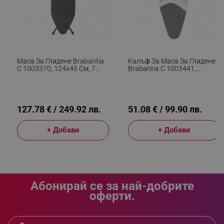
_sgf_delayed_campaigns
.alleop.bg
Маса За Гладене Brabantia
Калъф За Маса За Гладене
C 1003370, 124x45 См, 7
Brabantia C 1003441,
Позиции За Регулиране,
124x45 См, 9 Мм,
_sgf_npq
.alleop.bg
Поставка За
PerfectFlow, Бял/Сив
Парогенератор, Черен
127.78 € / 249.92 лв.
51.08 € / 99.90 лв.
+ Добави
+ Добави
_sgf_clicked_banners
.alleop.bg
_sgf_rq
.alleop.bg
Абонирай се за най-добрите
оферти.