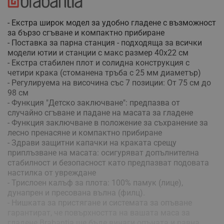
- Екстра широк модел за удобно гладене с възможност
за бързо сгъване и компактно прибиране
- Поставка за парна станция - подходяща за всички
модели ютии и станции с макс размер 40х22 см
- Екстра стабилен плот и солидна конструкция с
четири крака (стоманена тръба с 25 мм диаметър)
- Регулируема на височина със 7 позиции: От 75 см до
98 см
- Функция "Детско заключване": предпазва от
случайно сгъване и падане на масата за гладене
- Функция заключване в положение за съхранение за
лесно пренасяне и компактно прибиране
- Здрави защитни капачки на краката срещу
приплъзване на масата: осигуряват допълнителна
стабилност и безопасност като предпазват подовата
настилка от увреждане
- Трислоен калъф за плота: 100% памук (лице),
дунапрен и пресована вълна (филц).
- Нишката за пристягане и системата за опъване
гарантират, че повърхността на вашата маса за
гладене Brabantia ще бъде винаги опъната и равна