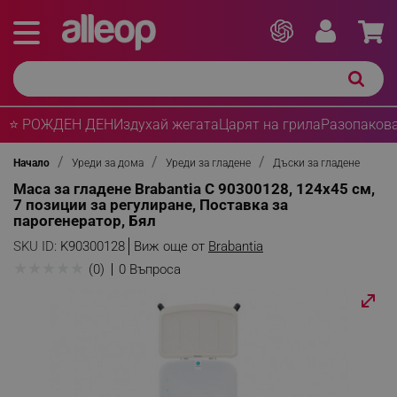
⭐ РОЖДЕН ДЕН
Издухай жегата
Царят на грила
Разопакова
Начало
Уреди за дома
Уреди за гладене
Дъски за гладене
Маса за гладене Brabantia C 90300128, 124x45 см,
7 позиции за регулиране, Поставка за
парогенератор, Бял
SKU ID:
K90300128
Виж още от
Brabantia
★
★
★
★
★
(0)
0 Въпроса