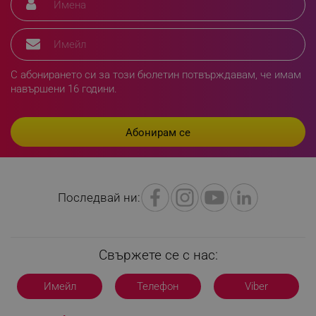
segmentifyExtension
.alleop.bg
С абонирането си за този бюлетин потвърждавам, че имам
навършени 16 години.
sgfUserUpdateData
.alleop.bg
Последвай ни:
rlv_h_fbp
.alleop.bg
rlv_
.alleop.bg
rlv_mode
.alleop.bg
Свържете се с нас:
rlv_p
.alleop.bg
rlv_g
.alleop.bg
Имейл
Телефон
Viber
rlv_s
.alleop.bg