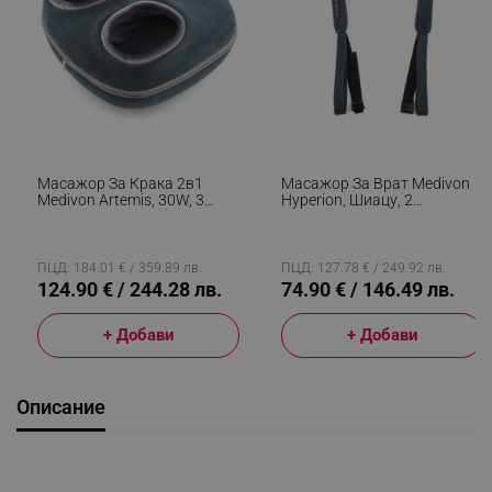
Масажор За Крака 2в1
Масажор За Врат Medivon
Medivon Artemis, 30W, 3
Hyperion, Шиацу, 2
Скорости, 3 Нива,
Скорости, Инфрачервено
Загряване, Таймер,
Загряване, Подпомага
Дистанционно, Тиха
Кръвообращението И
Работа, Син
Регенерацията, Тъмносин
ПЦД: 184.01 € / 359.89 лв.
ПЦД: 127.78 € / 249.92 лв.
124.90 € / 244.28 лв.
74.90 € / 146.49 лв.
+ Добави
+ Добави
Описание