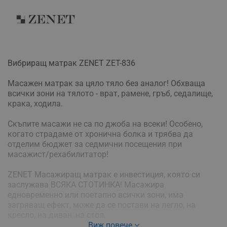
Вибриращ матрак ZENET ZET-836
Масажен матрак за цяло тяло без аналог! Обхваща
всички зони на тялото - врат, рамене, гръб, седалище,
крака, ходила.
Скъпите масажи не са по джоба на всеки! Особено,
когато страдаме от хронична болка и трябва да
отделим бюджет за седмични посещения при
масажист/рехабилитатор!
ZENET Масажиращ матрак е инвестиция, която си
заслужава ВСЯКА СТОТИНКА! Масажира
едновременно или поетапно всички зони, има
загряващ ефект, може да се постави на легло, на
кресло, на диван, на стол.
Виж повече