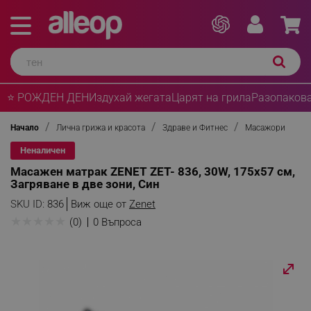
⭐ РОЖДЕН ДЕН
Издухай жегата
Царят на грила
Разопакова
Начало
Лична грижа и красота
Здраве и Фитнес
Масажори
Неналичен
Масажен матрак ZENET ZET- 836, 30W, 175х57 см,
Загряване в две зони, Син
SKU ID:
836
Виж още от
Zenet
★
★
★
★
★
(0)
0 Въпроса