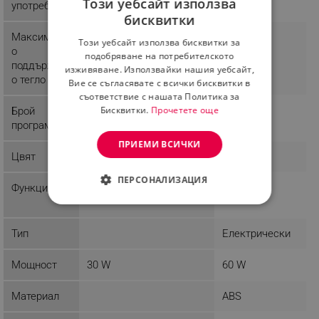
Важно: Не се препоръчва за хора с високо кръвно!
Този уебсайт използва
употреба
бисквитки
BULGARIAN
Максималн
0 g
Този уебсайт използва бисквитки за
ROMANIAN
о
подобряване на потребителското
поддържан
изживяване. Използвайки нашия уебсайт,
о тегло
Вие се съгласявате с всички бисквитки в
съответствие с нашата Политика за
Бисквитки.
Прочетете още
Брой
3
програми
ПРИЕМИ ВСИЧКИ
Цвят
Бял
ПЕРСОНАЛИЗАЦИЯ
Функции
СТРОГО НЕОБХОДИМО
Тип
Електрически
ЕФЕКТИВНОСТ
Мощност
30 W
60 W
ТАРГЕТИРАНЕ
ФУНКЦИОНАЛНОСТ
Материал
ABS