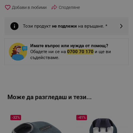
favorite_border
Споделяне
Този продукт
не подлежи
на връщане. *
Имате въпрос или нужда от помощ?
Обадете ни се на
0700 70 170
и ще ви
съдействаме.
Може да разгледаш и тези...
-32%
-41%