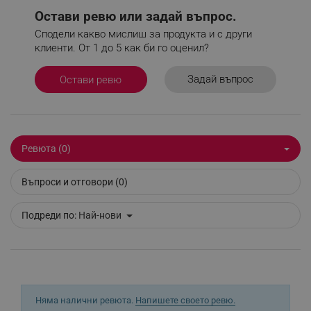
Остави ревю или задай въпрос.
Сподели какво мислиш за продукта и с други
клиенти. От 1 до 5 как би го оценил?
_sgf_delayed_actions,
.alleop.bg
Задай въпрос
Остави ревю
_sgf_delayed_campaigns
.alleop.bg
Ревюта (0)
Въпроси и отговори (0)
_sgf_npq
.alleop.bg
Подреди по:
Най-нови
_sgf_clicked_banners
.alleop.bg
Няма налични ревюта.
Напишете своето ревю.