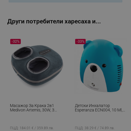
_sgf_rq
.alleop.bg
Други потребители харесаха и...
-32%
-33%
segmentifyExtension
.alleop.bg
sgfUserUpdateData
.alleop.bg
Масажор За Крака 2в1
Детски Инхалатор
Medivon Artemis, 30W, 3
Esperanza ECN004, 10 Ml,
Скорости, 3 Нива,
0.3 Ml/min, Мече, Син
rlv_h_fbp
.alleop.bg
Загряване, Таймер,
Дистанционно, Тиха
rlv_
.alleop.bg
Работа, Син
ПЦД: 184.01 € / 359.89 лв.
ПЦД: 38.29 € / 74.89 лв.