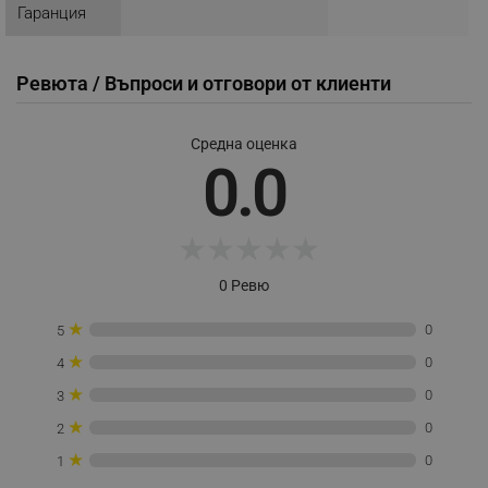
Гаранция
_sgf_user_id
.alleop.bg
Ревюта / Въпроси и отговори от клиенти
_sgf_session_id
.alleop.bg
Средна оценка
0.0
_sgf_push_permission_asked
.alleop.bg
★
★
★
★
★
Google Privacy Policy
0 Ревю
_sgf_test_mode
.alleop.bg
★
0
5
★
0
4
★
0
3
★
_sgf_tracking
.alleop.bg
0
2
★
0
1