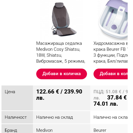
Масажираща седалка
Хидромасажна ван
Medivon Cosy Shiatsu,
крака Beurer FB 12,
18W, Shiatsu,
3 функции, Подлож
Вибромасаж, 5 режима,
крака, Бял/лилав
3 вибрации, Затопляне,
Таймер, Дистанционно,
Добави в количка
Добави в коли
Сив
Разглеждате този
122.66 € / 239.90
Цена
продукт
ПЦД: 51.08 € / 99
37.84 € /
лв.
лв.
74.01 лв.
Наличност
Налично на склад
Налично на склад
Бранд
Medivon
Beurer