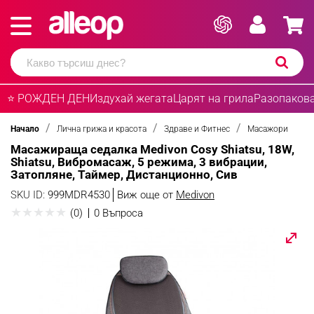
⭐ РОЖДЕН ДЕН
Издухай жегата
Царят на грила
Разопакова
Начало
Лична грижа и красота
Здраве и Фитнес
Масажори
Масажираща седалка Medivon Cosy Shiatsu, 18W,
Shiatsu, Вибромасаж, 5 режима, 3 вибрации,
Затопляне, Таймер, Дистанционно, Сив
SKU ID:
999MDR4530
Виж още от
Medivon
★
★
★
★
★
(0)
0 Въпроса