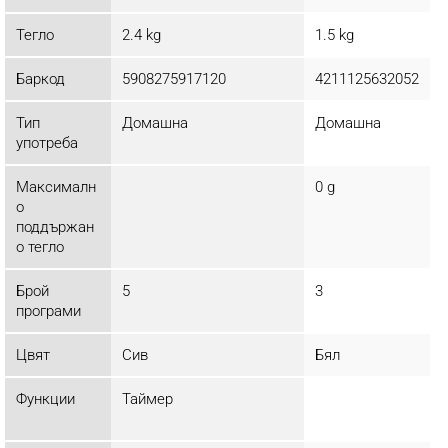
Тегло
2.4 kg
1.5 kg
Баркод
5908275917120
4211125632052
Тип
Домашна
Домашна
употреба
Максималн
0 g
о
поддържан
о тегло
Брой
5
3
програми
Цвят
Сив
Бял
Функции
Таймер