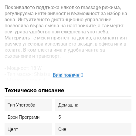
Покривалото поддържа няколко massage режима,
регулируема интензивност и възможност за избор на
зона. Интуитивното дистанционно управление
позволява бърза смяна на настройките, а таймерът
осигурява удобство при ежедневна употреба.
Материалът е мек и приятен на допир, а компактният
размер улеснява използването вкъщи, в офиса или в
колата. В комплекта има и удобна чанта за
съхранение и транспорт.
- Мощност: 18 W
- Тип масаж: Shiatsu, вибромасаж
Виж повече
- Масажни зони: 4
- Брой масажни глави: 4
Техническо описание
- Брой масажни режими: 5
- Нива на вибрация: 3
- Регулиране на масажната интензивност
Тип Употреба
Домашна
- Затопляне
- Таймер (5/10/15 минути)
Брой Програми
5
- Ефект: Намаляване на мускулното напрежение
- Материал: Мек, приятен на допир
Цвят
Сив
- Повърхност: Лесна за почистване