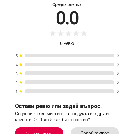
Средна оценка
0.0
★
★
★
★
★
0 Ревю
★
0
5
★
0
4
★
0
3
★
0
2
★
0
1
Остави ревю или задай въпрос.
Сподели какво мислиш за продукта и с други
клиенти. От 1 до 5 как би го оценил?
Задай въпрос
Остави ревю