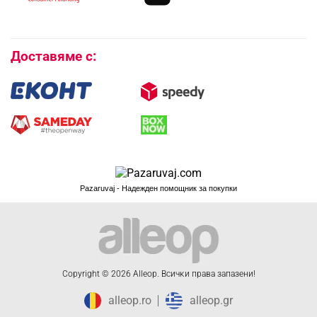
Покупки на изплащане
Бисквитки
Доставяме с:
Pazaruvaj - Надежден помощник за покупки
Copyright © 2026 Alleop. Bcичĸи пpaвa зaпaзeни!
alleop.ro
alleop.gr