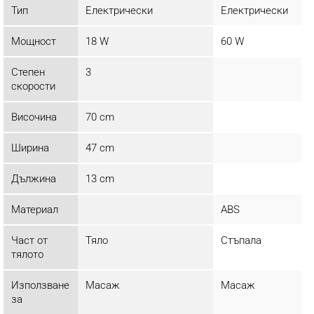
Тип
Електрически
Електрически
Мощност
18 W
60 W
Степен
3
скорости
Височина
70 cm
Ширина
47 cm
Дължина
13 cm
Материал
ABS
Част от
Тяло
Стъпала
тялото
Използване
Масаж
Масаж
за