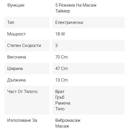
- Управление: Дистанционно
Функции
5 Режима На Масаж
- Тип масажор: Масажно покривало за стол
Таймер
- Захранване: Мрежово
- Размери (ВхШхД): 70 х 47 х 13 см
Тип
Електрически
- Цвят: Сив
Мощност
18 W
Зони на работа
- Гръб
Степен Скорости
3
- Врат
- Рамене
Височина
70 Cm
- Ханш
Ширина
47 Cm
Оборудване
- Масажно покривало Medivon Cosy Shiatsu
Дължина
13 Cm
- Дистанционно управление
- Адаптер за кола
Част От Тялото
Врат
- Захранващ адаптер
Гръб
- Чанта за съхранение и транспорт
Рамена
- Инструкция
Тяло
Използване За
Вибромасаж
Масаж