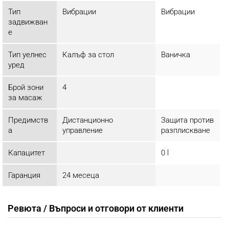
Тип
Вибрации
Вибрации
задвижван
е
Тип уелнес
Калъф за стол
Ваничка
уред
Брой зони
4
за масаж
Предимств
Дистанционно
Защита против
а
управление
разплискване
Капацитет
0 l
Гаранция
24 месеца
Ревюта / Въпроси и отговори от клиенти