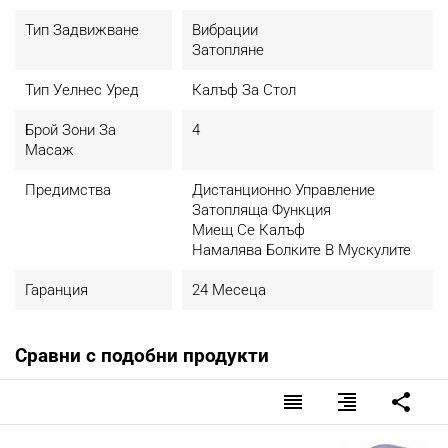
Тип Задвижване
Вибрации
Затопляне
Тип Уелнес Уред
Калъф За Стол
Брой Зони За
4
Масаж
Предимства
Дистанционно Управление
Затопляща Функция
Миещ Се Калъф
Намалява Болките В Мускулите
Гаранция
24 Месеца
Сравни с подобни продукти
reorder
format_align_right
share