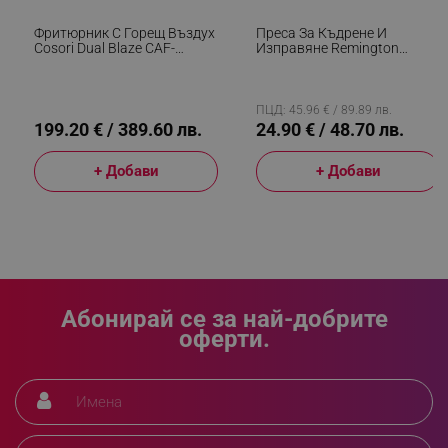
Фритюрник С Горещ Въздух
Преса За Къдрене И
_sgf_delayed_campaigns
.alleop.bg
Cosori Dual Blaze CAF-
Изправяне Remington
P681S, 1700 W, 6.4 Л, 12
S6500 Sleek And Curl,
Програми, 360 ThermoIQ,
Керамика, Загряване: 15
Двойни Нагреватели, Черен
Секунди, 150-230C,
Златист/черен
ПЦД: 45.96 € / 89.89 лв.
199.20 € / 389.60 лв.
24.90 € / 48.70 лв.
_sgf_npq
.alleop.bg
+ Добави
+ Добави
_sgf_clicked_banners
.alleop.bg
Абонирай се за най-добрите
_sgf_rq
.alleop.bg
оферти.