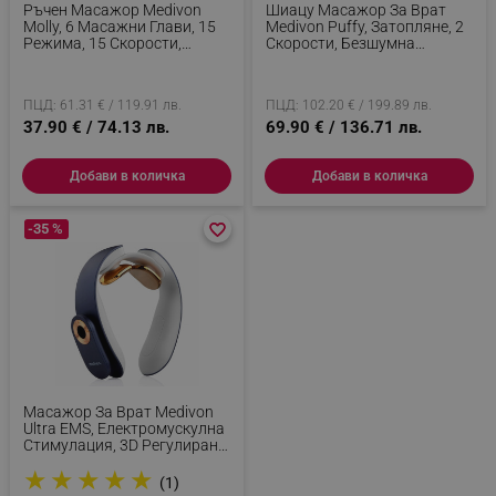
Некласифицирани
Ръчен Масажор Medivon
Шиацу Масажор За Врат
Molly, 6 Масажни Глави, 15
Medivon Puffy, Затопляне, 2
Режима, 15 Скорости,
Скорости, Безшумна
Строго необходимите бисквитки позволяват
Таймер, Безжична Употреба,
Употреба, Автоматично
основната функционалност на уебсайта, като
Син
Изключване, USB, Сив
потребителско влизане и управление на
акаунта. Уебсайтът не може да се използва
ПЦД: 61.31 € / 119.91 лв.
ПЦД: 102.20 € / 199.89 лв.
правилно без строго необходими бисквитки.
37.90 € / 74.13 лв.
69.90 € / 136.71 лв.
Provider /
Име
Домейн
Добави в количка
Добави в количка
click_code_ps
.alleop.bg
-35 %
favorite_border
favorite_border
_nzm_nosubscribe_92166-7699
.alleop.bg
_nzm_idnl_92166-7699
.alleop.bg
_nzm_noid_92166-7699
.alleop.bg
_nzm_id_92166-7699
.alleop.bg
_sgf_user_id
.alleop.bg
Масажор За Врат Medivon
Ultra EMS, Електромускулна
Стимулация, 3D Регулиране,
4 Режима, Дистанционно,
_sgf_session_id
.alleop.bg
★
★
★
★
★
Затопляне, Таймер, Бял/син
(1)