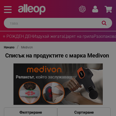
⭐ РОЖДЕН ДЕН
Издухай жегата
Царят на грила
Разопакова
Начало
Medivon
Списък на продуктите с марка Medivon
Филтриране
Сортиране