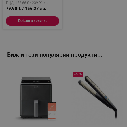
ПЦД: 122.66 € / 239.91 лв.
79.90 € / 156.27 лв.
_sgf_push_permission_asked
.alleop.bg
Добави в количка
Google Privacy Policy
_sgf_test_mode
.alleop.bg
Виж и тези популярни продукти...
_sgf_tracking
.alleop.bg
-46%
_sgf_delayed_actions,
.alleop.bg