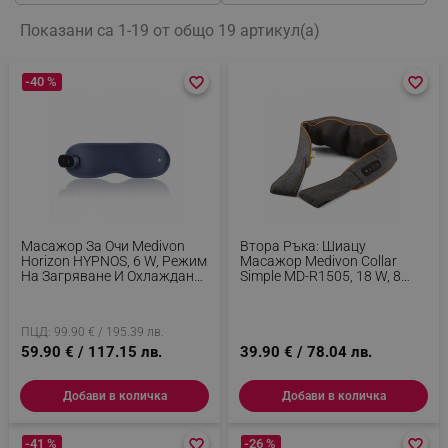
Показани са 1-19 от общо 19 артикул(а)
-40 %
favorite_border
favorite_border
favorite_border
favorite_border
Масажор За Очи Medivon
Втора Ръка: Шиацу
Horizon HYPNOS, 6 W, Режим
Масажор Medivon Collar
На Загряване И Охлаждане,
Simple MD-R1505, 18 W, 8
Вибрации, Намалява
Глави, Таймер, Force Control,
Мускулното Напрежение,
Затопляне, Сив
Bluetooth, Тъмносин
ПЦД: 99.90 € / 195.39 лв.
59.90 € / 117.15 лв.
39.90 € / 78.04 лв.
Добави в количка
Добави в количка
-41 %
favorite_border
favorite_border
-26 %
favorite_border
favorite_border