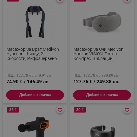
Масажор За Врат Medivon
Масажор За Очи Medivon
Hyperion, Шиацу, 2
Horizon VISION, Топъл
Скорости, Инфрачервено
Компрес, Вибрации,
Загряване, Подпомага
Облекчава Умората И
Кръвообращението И
Напрежението, Bluetooth,
Регенерацията, Тъмносин
Релаксиращи Звуци, Сив
ПЦД: 127.78 € / 249.91 лв.
ПЦД: 173.78 € / 339.89 лв.
74.90 € / 146.49 лв.
127.76 € / 249.88 лв.
Добави в количка
Добави в количка
-35 %
favorite_border
favorite_border
-30 %
favorite_border
favorite_border