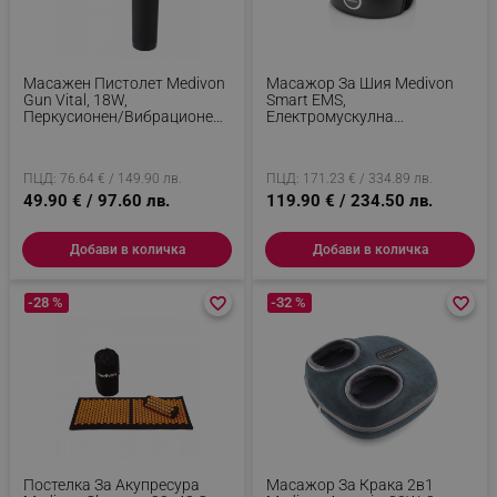
Масажен Пистолет Medivon
Масажор За Шия Medivon
Gun Vital, 18W,
Smart EMS,
Перкусионен/вибрационен
Електромускулна
Масаж, 6 Масажни Глави,
Стимулация, 3D Регулиране,
Загряване, Лимфен Дренаж,
4 Режима, Дистанционно,
Стягане, Черен/оранжев
Затопляне, Таймер, Черен
ПЦД: 76.64 € / 149.90 лв.
ПЦД: 171.23 € / 334.89 лв.
49.90 € / 97.60 лв.
119.90 € / 234.50 лв.
Добави в количка
Добави в количка
-28 %
favorite_border
favorite_border
-32 %
favorite_border
favorite_border
Постелка За Акупресура
Масажор За Крака 2в1