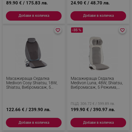
89.90 € / 175.83 лв.
24.90 € / 48.70 лв.
Добави в количка
Добави в количка
favorite_border
favorite_border
-35 %
favorite_border
favorite_border
Масажираща Седалка
Масажираща Седалка
Medivon Cosy Shiatsu, 18W,
Medivon Luna, 48W, Shiatsu,
Shiatsu, Вибромасаж, 5
Вибромасаж, 5 Режима,
Режима, 3 Вибрации,
Таймер, Инфрачервено
Затопляне, Таймер,
Загряване, Дистанционно,
Дистанционно, Сив
Бял/сив
ПЦД: 306.72 € / 599.89 лв.
122.66 € / 239.90 лв.
199.90 € / 390.97 лв.
Добави в количка
Добави в количка