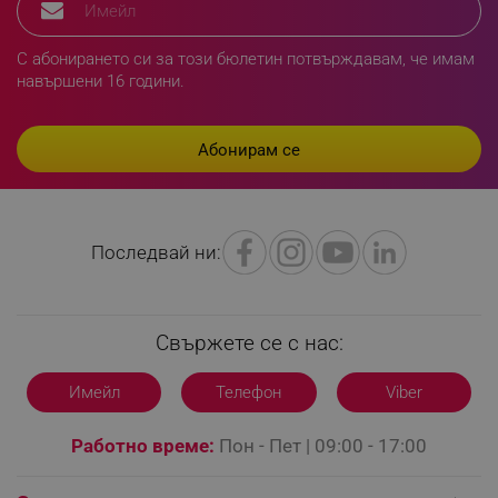
segmentifyExtension
.alleop.bg
С абонирането си за този бюлетин потвърждавам, че имам
навършени 16 години.
sgfUserUpdateData
.alleop.bg
Последвай ни:
rlv_h_fbp
.alleop.bg
rlv_
.alleop.bg
Свържете се с нас:
rlv_mode
.alleop.bg
rlv_p
.alleop.bg
Имейл
Телефон
Viber
rlv_g
.alleop.bg
Работно време:
Пон - Пет | 09:00 - 17:00
rlv_s
.alleop.bg
rlv_iv
.alleop.bg