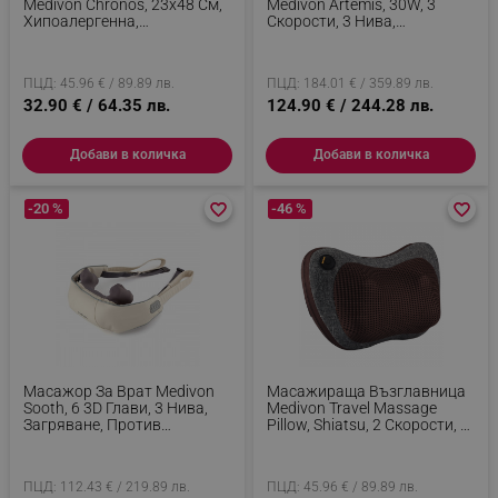
Medivon Chronos, 23х48 См,
Medivon Artemis, 30W, 3
Хипоалергенна,
Скорости, 3 Нива,
Подобряване На
Загряване, Таймер,
Кръвообращението И Съня,
Дистанционно, Тиха Работа,
Облекчаване На Мускулно
Син
ПЦД: 45.96 € / 89.89 лв.
ПЦД: 184.01 € / 359.89 лв.
Напрежение, +Чанта, Черен/
Оранжев
32.90 € / 64.35 лв.
124.90 € / 244.28 лв.
Добави в количка
Добави в количка
-20 %
favorite_border
favorite_border
-46 %
favorite_border
favorite_border
Масажор За Врат Medivon
Масажираща Възглавница
Sooth, 6 3D Глави, 3 Нива,
Medivon Travel Massage
Загряване, Против
Pillow, Shiatsu, 2 Скорости, 8
Муксулно Напрежение И
Глави, Затопляне,
Целулит, USB, Бежов
Отпускане На Кожата И
Мускулите, 2 Посоки, Сив/
ПЦД: 112.43 € / 219.89 лв.
ПЦД: 45.96 € / 89.89 лв.
Кафяв