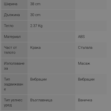
_nzm_idnl_92166-7699
.alleop.bg
Ширина
38 cm
_nzm_noid_92166-7699
.alleop.bg
Дължина
30 cm
_nzm_id_92166-7699
.alleop.bg
_sgf_user_id
.alleop.bg
Тегло
2.37 Kg
Материал
ABS
Част от
Крака
Стъпала
_sgf_session_id
.alleop.bg
тялото
Използване
Масаж
_sgf_push_permission_asked
.alleop.bg
за
Google Privacy Policy
Тип
Вибрации
Вибрации
задвижван
е
_sgf_test_mode
.alleop.bg
Тип уелнес
Възглавница
Ваничка
уред