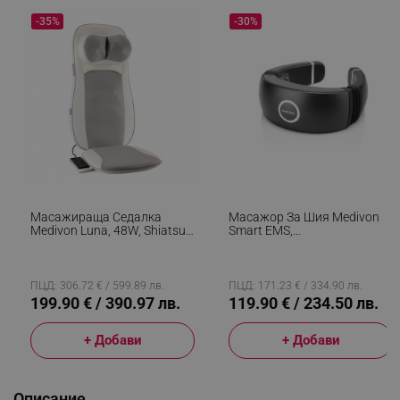
-35%
-30%
Масажираща Седалка
Масажор За Шия Medivon
Medivon Luna, 48W, Shiatsu,
Smart EMS,
Вибромасаж, 5 Режима,
Електромускулна
Таймер, Инфрачервено
Стимулация, 3D
Загряване, Дистанционно,
Регулиране, 4 Режима,
Бял/сив
Дистанционно, Затопляне,
ПЦД: 306.72 € / 599.89 лв.
ПЦД: 171.23 € / 334.90 лв.
Таймер, Черен
199.90 € / 390.97 лв.
119.90 € / 234.50 лв.
+ Добави
+ Добави
Описание