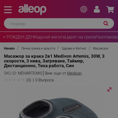
⭐ РОЖДЕН ДЕН
Издухай жегата
Царят на грила
Разопакова
Начало
Лична грижа и красота
Здраве и Фитнес
Масажори
Масажор за крака 2в1 Medivon Artemis, 30W, 3
скорости, 3 нива, Загряване, Таймер,
Дистанционно, Тиха работа, Син
SKU ID:
MDVARTEMIS
Виж още от
Medivon
★
★
★
★
★
(0)
0 Въпроса