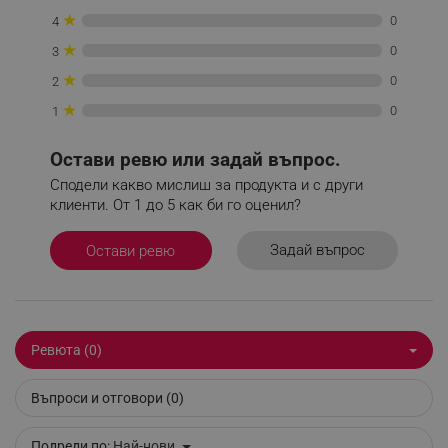
_sgf_clicked_banners
.alleop.bg
★
0
4
★
0
3
★
0
2
_sgf_rq
.alleop.bg
★
0
1
Остави ревю или задай въпрос.
Сподели какво мислиш за продукта и с други
клиенти. От 1 до 5 как би го оценил?
segmentifyExtension
.alleop.bg
Задай въпрос
Остави ревю
sgfUserUpdateData
.alleop.bg
Ревюта (0)
Въпроси и отговори (0)
Подреди по:
Най-нови