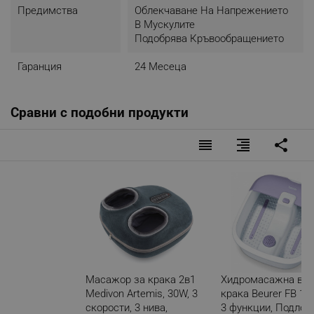
Предимства
Облекчаване На Напрежението
В Мускулите
Подобрява Кръвообращението
Гаранция
24 Месеца
Сравни с подобни продукти
reorder
format_align_right
share
Масажор за крака 2в1
Хидромасажна ван
Medivon Artemis, 30W, 3
крака Beurer FB 12,
скорости, 3 нива,
3 функции, Подлож