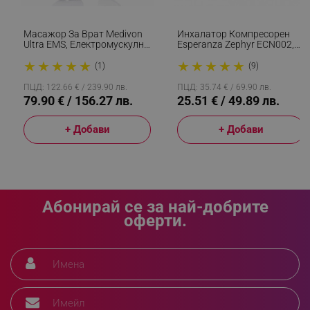
rlv_first_session
.alleop.bg
rlv_rid
.alleop.bg
Масажор За Врат Medivon
Инхалатор Компресорен
Ultra EMS, Електромускулна
Esperanza Zephyr ECN002,
rlv_rpid
.alleop.bg
Стимулация, 3D
Аерозолен, Тиха Работа, За
★
★
★
★
★
★
★
★
★
★
Регулиране, 4 Режима,
Деца И Възрастни, Бял
rlv_rpos
.alleop.bg
(1)
(9)
Дистанционно, Затопляне,
rlv_bid
.alleop.bg
Таймер, Бял/син
ПЦД: 122.66 € / 239.90 лв.
ПЦД: 35.74 € / 69.90 лв.
79.90 € / 156.27 лв.
25.51 € / 49.89 лв.
rlv_odid
.alleop.bg
_twoAttr
.alleop.bg
+ Добави
+ Добави
__cf_bm
Cloudflare Inc.
.pazaruvaj.com
Абонирай се за най-добрите
оферти.
LaVisitorId_YWxsZW9wLmxhZGVzay5jb20v
.alleop.bg
LaSID
Quality Unit LLC
www.alleop.bg