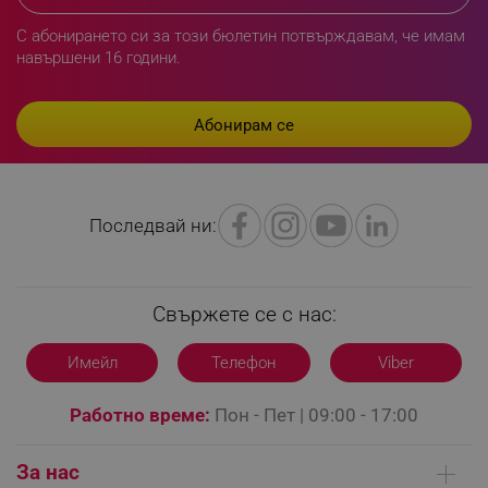
С абонирането си за този бюлетин потвърждавам, че имам
навършени 16 години.
PHPSESSID
PHP.net
editor.alleop.bg
Последвай ни:
Свържете се с нас:
Имейл
Телефон
Viber
Работно време:
Пон - Пет | 09:00 - 17:00
За нас