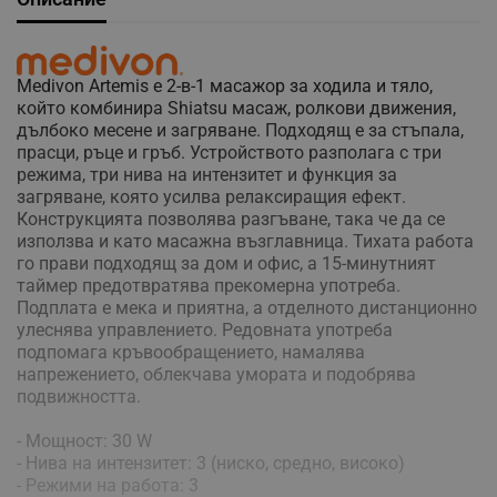
Medivon Artemis е 2-в-1 масажор за ходила и тяло,
който комбинира Shiatsu масаж, ролкови движения,
дълбоко месене и загряване. Подходящ е за стъпала,
прасци, ръце и гръб. Устройството разполага с три
режима, три нива на интензитет и функция за
загряване, която усилва релаксиращия ефект.
Конструкцията позволява разгъване, така че да се
използва и като масажна възглавница. Тихата работа
го прави подходящ за дом и офис, а 15-минутният
таймер предотвратява прекомерна употреба.
Подплата е мека и приятна, а отделното дистанционно
улеснява управлението. Редовната употреба
подпомага кръвообращението, намалява
напрежението, облекчава умората и подобрява
подвижността.
- Мощност: 30 W
- Нива на интензитет: 3 (ниско, средно, високо)
- Режими на работа: 3