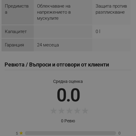
_sgf_tracking
.alleop.bg
Предимств
Облекчаване на
Защита против
а
напрежението в
разплискване
мускулите
Капацитет
0 l
Гаранция
24 месеца
_sgf_delayed_actions,
.alleop.bg
Ревюта / Въпроси и отговори от клиенти
_sgf_delayed_campaigns
.alleop.bg
Средна оценка
0.0
_sgf_npq
.alleop.bg
★
★
★
★
★
0 Ревю
★
0
5