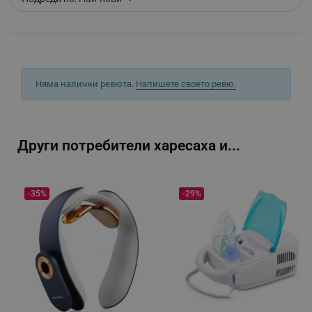
rlv_h_fbp
.alleop.bg
rlv_
.alleop.bg
rlv_mode
.alleop.bg
rlv_p
.alleop.bg
Няма налични ревюта.
Напишете своето ревю.
rlv_g
.alleop.bg
rlv_s
.alleop.bg
rlv_iv
.alleop.bg
Други потребители харесаха и...
rlv_e_pt
.alleop.bg
rlv_e
.alleop.bg
-35%
-29%
rlv_h_profile
.alleop.bg
rlv_h_cart
.alleop.bg
rlv_h_wish
.alleop.bg
rlv_impersonate_p
.alleop.bg
rlv_endpoint
.alleop.bg
rlv_hashes
.alleop.bg