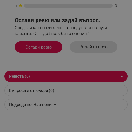
★
0
1
Остави ревю или задай въпрос.
_sgf_npq
.alleop.bg
Сподели какво мислиш за продукта и с други
клиенти. От 1 до 5 как би го оценил?
Задай въпрос
Остави ревю
_sgf_clicked_banners
.alleop.bg
Ревюта (0)
_sgf_rq
.alleop.bg
Въпроси и отговори (0)
Подреди по:
Най-нови
segmentifyExtension
.alleop.bg