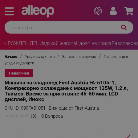
⭐ РОЖДЕН ДЕН
Издухай жегата
Царят на грила
Разопакова
Начало
Уреди за кухнята
За тестени изделия
Гофретници и
уреди за десерти
Неналичен
Машина за сладолед First Austria FA-5105-1,
Компресорно охлаждане с мощност 135W, 1.2 л,
Таймер, Време за приготвяне 45-60 мин, LCD
дисплей, Инокс
SKU ID:
999FA51051
Виж още от
First Austria
★
★
★
★
★
(0)
0 Въпроса