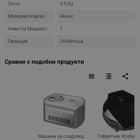
Тегло
9.5 Kg
Материал Корпус
Инокс
Нива На Мощност
1
Гаранция
24 Месеца
Сравни с подобни продукти
reorder
format_align_right
share
Машина за сладолед
Гофретник Rosberg