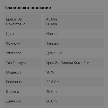
Функция за последващо охлаждане - режим на
изчакване", който пази сладоледа студен
Техническо описание
- Ниво на шум: 62 dB
- Лесно управление: LCD дисплей и бутони
Време За
45 Min
- Захранване: 220 - 240 V
Приготвяне
60 Min
- Размери (ШхВхД): 40 x 22.5 x 26 см
- Тегло: 9.5 кг
Цвят
Инокс
- Аксесоари в комплекта: мерителна чаша и шпатула
- Цвят: Инокс
Функции
Таймер
Употреба
Домашна
Тип Продукт
Уред За Ледени Коктейли
Мощност
90 W
Височина
22.5 Cm
Ширина
40 Cm
Дължина
26 Cm