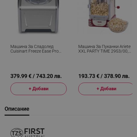
Машина За Сладолед
Машина За Пуканки Ariete
Cuisinart Freeze Ease Pro
XXL PARTY TIME 2953/00,
ICE150E, 150W, 1.5 Л, 3
310W, 2.4 Л, 700 Г, Функция
Степени, 4 Програми,
За Приготвяне С Масло,
Компресор, Инокс
Червен
379.99 € / 743.20 лв.
193.73 € / 378.90 лв.
+ Добави
+ Добави
Описание