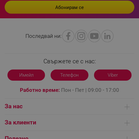
LaVisitorId_YWxsZW9wLmxhZGVzay5jb20v
.alleop.bg
Последвай ни:
LaSID
Quality Unit LLC
www.alleop.bg
Свържете се с нас:
Имейл
Телефон
Viber
PHPSESSID
PHP.net
Работно време:
Пон - Пет | 09:00 - 17:00
editor.alleop.bg
За нас
Кои сме ние
За клиенти
Контакти
Доставка на поръчки
Сервизни центрове
Полезно