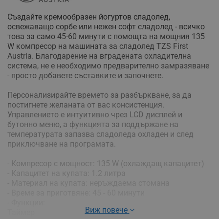
Създайте кремообразен йогуртов сладолед,
освежаващо сорбе или нежен софт сладолед - всичко
това за само 45-60 минути с помощта на мощния 135
W компресор на машината за сладолед TZS First
Austria. Благодарение на вградената охладителна
система, не е необходимо предварително замразяване
- просто добавете съставките и започнете.
Персонализирайте времето за разбъркване, за да
постигнете желаната от вас консистенция.
Управлението е интуитивно чрез LCD дисплей и
бутонно меню, а функцията за поддържане на
температурата запазва сладоледа охладен и след
приключване на програмата.
- Компресор с мощност: 135 W (охлаждащ капацитет)
- Капацитет на купата: 1.2 литра
- Материал на купата: неръждаема стомана
- Време за приготвяне: 45 - 60 минути
- Функции:
Виж повече
Таймер