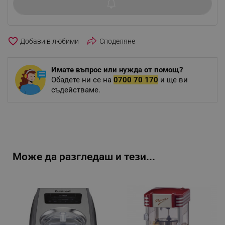
favorite_border
Споделяне
Имате въпрос или нужда от помощ?
Обадете ни се на
0700 70 170
и ще ви
съдействаме.
Може да разгледаш и тези...