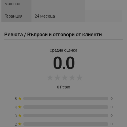
мощност
Google Privacy Policy
Гаранция
24 месеца
_sgf_test_mode
.alleop.bg
Ревюта / Въпроси и отговори от клиенти
Средна оценка
_sgf_tracking
.alleop.bg
0.0
★
★
★
★
★
0 Ревю
_sgf_delayed_actions,
.alleop.bg
★
0
5
★
0
4
★
0
3
_sgf_delayed_campaigns
.alleop.bg
★
0
2