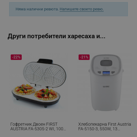
Няма налични ревюта.
Напишете своето ревю.
sgfUserUpdateData
.alleop.bg
Други потребители харесаха и...
-22%
-21%
rlv_h_fbp
.alleop.bg
rlv_
.alleop.bg
rlv_mode
.alleop.bg
rlv_p
.alleop.bg
rlv_g
.alleop.bg
rlv_s
.alleop.bg
rlv_iv
.alleop.bg
rlv_e_pt
.alleop.bg
Гофретник Двоен FIRST
Хлебопекарна First Austria
AUSTRIA FA-5305-2 WI, 1000
FA-5150-3, 550W, 13
rlv_e
.alleop.bg
W, Керамично Покритие,
Програми, 2 Размера, 3