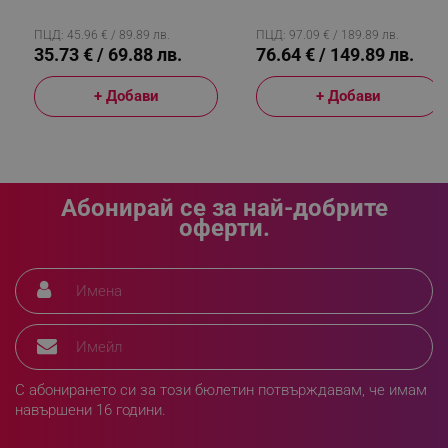
Терморегулатор, Черен/
Нива На Изпичане, Бял
rlv_h_profile
.alleop.bg
Инокс
ПЦД: 45.96 € / 89.89 лв.
ПЦД: 97.09 € / 189.89 лв.
rlv_h_cart
.alleop.bg
35.73 € / 69.88 лв.
76.64 € / 149.89 лв.
rlv_h_wish
.alleop.bg
+ Добави
+ Добави
rlv_impersonate_p
.alleop.bg
rlv_endpoint
.alleop.bg
rlv_hashes
.alleop.bg
rlv_first_session
.alleop.bg
Абонирай се за най-добрите
rlv_rid
.alleop.bg
оферти.
rlv_rpid
.alleop.bg
rlv_rpos
.alleop.bg
rlv_bid
.alleop.bg
rlv_odid
.alleop.bg
_twoAttr
.alleop.bg
__cf_bm
С абонирането си за този бюлетин потвърждавам, че имам
Cloudflare Inc.
.pazaruvaj.com
навършени 16 години.