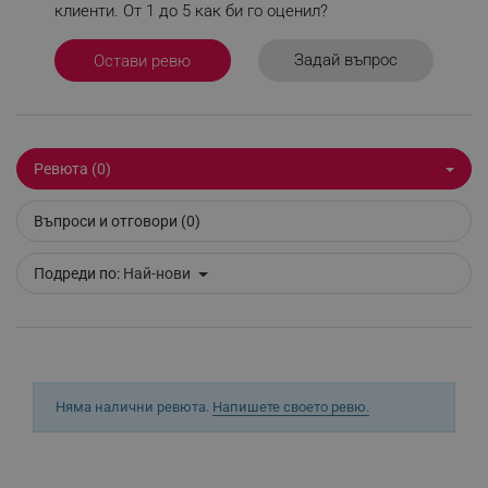
клиенти. От 1 до 5 как би го оценил?
Задай въпрос
Остави ревю
_sgf_delayed_actions,
.alleop.bg
_sgf_delayed_campaigns
.alleop.bg
Ревюта (0)
Въпроси и отговори (0)
Подреди по:
Най-нови
_sgf_npq
.alleop.bg
_sgf_clicked_banners
.alleop.bg
Няма налични ревюта.
Напишете своето ревю.
_sgf_rq
.alleop.bg