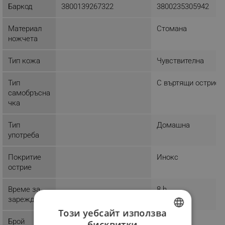
Баркод
3800139267322
3800235305942
Материал
Стомана
ножчета
Тип кожа
Чувствителна
Тип
С въртящи остриет
самобръсна
чка
Тип
Домашна
употреба
Покритие
Инокс
острие
Време за
8 h
зареждане
Този уебсайт използва
Брой
3
бисквитки