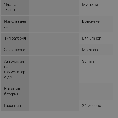
Част от
Мустаци
тялото
Строго необходимо
Ефективност
Използване
Бръснене
Таргетиране
Функционалност
за
Некласифицирани
Тип батерия
Lithium-Ion
Строго необходимите бисквитки позволяват
основната функционалност на уебсайта, като
Захранване
Мрежово
потребителско влизане и управление на
акаунта. Уебсайтът не може да се използва
правилно без строго необходими бисквитки.
Автономия
35 min
на
Provider /
Име
Домейн
акумулатор
а до
click_code_ps
.alleop.bg
_nzm_nosubscribe_92166-7699
.alleop.bg
Капацитет
_nzm_idnl_92166-7699
.alleop.bg
батерия
_nzm_noid_92166-7699
.alleop.bg
Гаранция
24 месеца
_nzm_id_92166-7699
.alleop.bg
_sgf_user_id
.alleop.bg