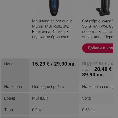
Машинка за бръснене
Самобръсначка Vol
Muhler MSH-500, 3W,
V51814A, IPX4, 8500
Безжична, 45 мин, 3
оборота, 3 глави, U
подвижни бръснещи
зареждане, Черен
глави, Черен/син
Добави в колич
Разглеждате този
продукт
15.29 € / 29.90 лв.
Цена
ПЦД: 25.51 € / 49.
20.40 € /
лв.
39.90 лв.
Наличност
Последни бройки
Налично на склад
Бранд
MUHLER
Voltz
Тегло
0.2 kg
0.63 kg