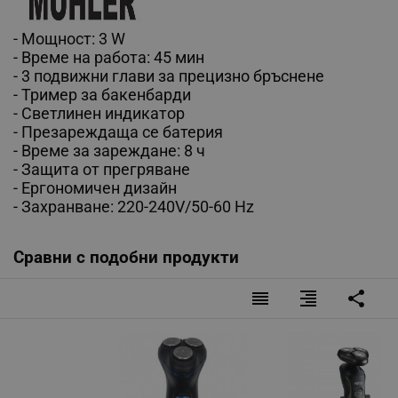
- Moщност: 3 W
- Време на работа: 45 мин
- 3 подвижни глави за прецизно бръснене
- Тример за бакенбарди
- Светлинен индикатор
- Презареждаща се батерия
- Време за зареждане: 8 ч
- Защита от прегряване
- Ергономичен дизайн
- Захранване: 220-240V/50-60 Hz
Сравни с подобни продукти
reorder
format_align_right
share