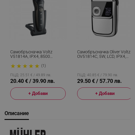
Самобръсначка Voltz
Самобръсначка Oliver Voltz
V51814A, IPX4, 8500
OV51814C, 5W, LCD, IPX4,
Оборота, 3 Глави, USB
1400mAh, Автономия До 2ч,
★
★
★
★
★
Зареждане, Черен
3 Скорости, USB, Инокс
(1)
ПЦД: 25.51 € / 49.89 лв.
ПЦД: 40.85 € / 79.90 лв.
20.40 € / 39.90 лв.
29.50 € / 57.70 лв.
+ Добави
+ Добави
Описание