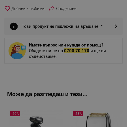
favorite_border
Споделяне
Този продукт
не подлежи
на връщане. *
Имате въпрос или нужда от помощ?
Обадете ни се на
0700 70 170
и ще ви
съдействаме.
Може да разгледаш и тези...
-20%
-28%