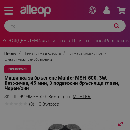
⭐ РОЖДЕН ДЕН
Издухай жегата
Царят на грила
Разопакова
Начало
Лична грижа и красота
Грижа за коса и лице
Електрически самобръсначки
Неналичен
Машинка за бръснене Muhler MSH-500, 3W,
Безжична, 45 мин, 3 подвижни бръснещи глави,
Черен/син
SKU ID:
9999MSH500
Виж още от
MUHLER
★
★
★
★
★
(0)
0 Въпроса