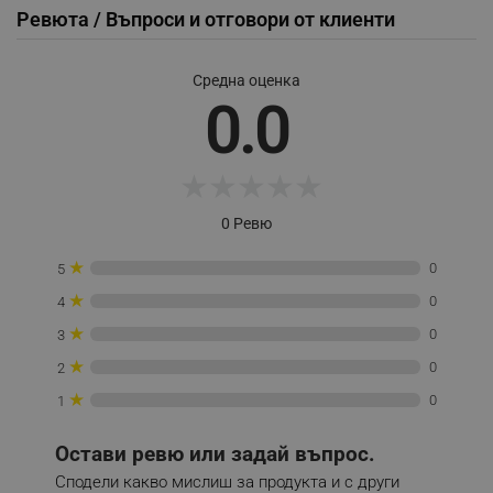
Ревюта / Въпроси и отговори от клиенти
Средна оценка
0.0
_sgf_session_id
.alleop.bg
★
★
★
★
★
_sgf_push_permission_asked
.alleop.bg
Google Privacy Policy
0 Ревю
★
0
5
_sgf_test_mode
.alleop.bg
★
0
4
★
0
3
★
0
2
★
_sgf_tracking
.alleop.bg
0
1
Остави ревю или задай въпрос.
Сподели какво мислиш за продукта и с други