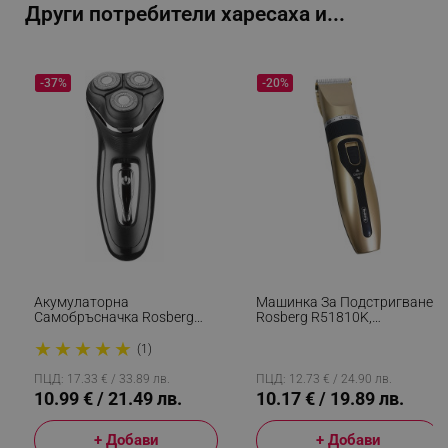
Други потребители харесаха и...
-37%
-20%
segmentifyExtension
.alleop.bg
sgfUserUpdateData
.alleop.bg
Акумулаторна
Машинка За Подстригване
Самобръсначка Rosberg
Rosberg R51810K,
R51814B, 3 Глави, 600 MAh,
Безжична, 4 Гребена, USB,
★
★
★
★
★
Тример, Черен
90 Мин, Шампанско
(1)
rlv_h_fbp
.alleop.bg
ПЦД: 17.33 € / 33.89 лв.
ПЦД: 12.73 € / 24.90 лв.
10.99 € / 21.49 лв.
10.17 € / 19.89 лв.
rlv_
.alleop.bg
rlv_mode
.alleop.bg
+ Добави
+ Добави