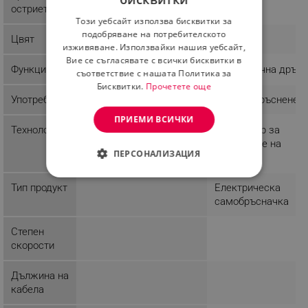
BULGARIAN
остриета
Този уебсайт използва бисквитки за
ROMANIAN
подобряване на потребителското
Цвят
Черен
изживяване. Използвайки нашия уебсайт,
Вие се съгласявате с всички бисквитки в
Функции
Ергономична дръж
съответствие с нашата Политика за
Бисквитки.
Прочетете още
Употреба
Влажно бръснене
ПРИЕМИ ВСИЧКИ
Технологии
Индикатор за
зареждане на
ПЕРСОНАЛИЗАЦИЯ
батерията
СТРОГО НЕОБХОДИМО
Тип продукт
Електрическа
самобръсначка
ЕФЕКТИВНОСТ
Степен
ТАРГЕТИРАНЕ
скорости
ФУНКЦИОНАЛНОСТ
Дължина на
кабела
НЕКЛАСИФИЦИРАНИ