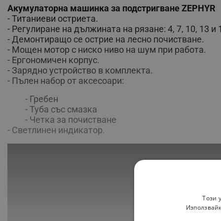
Акумулаторна машинка за подстригване ZEPHYR
-
Титаниеви остриета.
-
Регулиране на дължината на рязане: 4, 7, 10, 13 и
-
Демонтиращо се острие на лесно почистване.
-
Мощен мотор с ниско ниво на шум при работа.
-
Ергономичен корпус.
-
Зарядно устройство в комплекта.
-
Пълен набор от аксесоари:
- Гребен
-
Туба със смазка
-
Четка за почистване
- Светлинен индикатор.
Този 
Използвайк