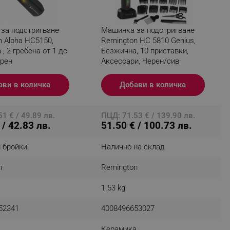
r events which is cancelled
ent to Segmentify servers
за подстригване
Машинка за подстригване
 Alpha HC5150,
Remington HC 5810 Genius,
 visitor installed
, 2 гребена от 1 до
Безжична, 10 приставки,
ерен
Аксесоари, Черен/сив
 visitor’s data including
rship status and
ави в количка
Добави в количка
1 € / 49.89 лв.
ПЦД: 71.53 € / 139.90 лв.
 / 42.83 лв.
51.50 € / 100.73 лв.
 бройки
Налично на склад
n
Remington
1.53 kg
52341
4008496653027
Керамика