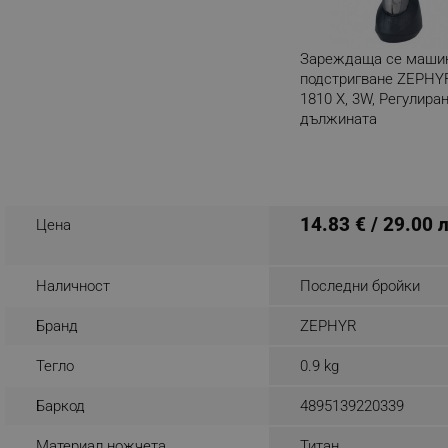
_sgf_rq
Зареждаща се маши
подстригване ZEPHY
segmentifyExtension
1810 X, 3W, Регулира
дължината
sgfUserUpdateData
Разглеждате този пр
rlv_h_fbp
rlv_
14.83 € / 29.00 
Цена
rlv_mode
rlv_p
Наличност
Последни бройки
rlv_g
Бранд
ZEPHYR
rlv_s
rlv_iv
Тегло
0.9 kg
rlv_e_pt
Баркод
4895139220339
rlv_e
rlv_h_profile
Материал ножчета
Титан