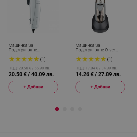
Машинка За
Машинка За
Подстригване
Подстригване Oliver
Remington ColourCut
Voltz OV51810C, 3W,
★
★
★
★
★
★
★
★
★
★
HC5035 E51, 14 Части,
Безжична, Титаниеви
(1)
(1)
0.5-25мм, Бял/сив
Остриета, Сив
ПЦД: 28.58 € / 55.90 лв.
ПЦД: 17.84 € / 34.89 лв.
20.50 € / 40.09 лв.
14.26 € / 27.89 лв.
+ Добави
+ Добави