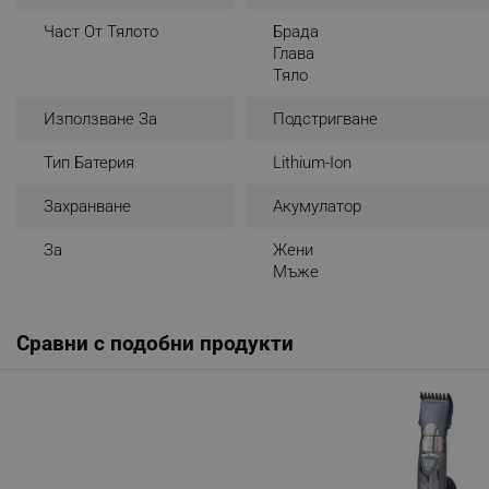
_nzm_noid_92166-7699
Част От Тялото
Брада
Глава
_nzm_id_92166-7699
Тяло
_sgf_user_id
Използване За
Подстригване
_sgf_session_id
Тип Батерия
Lithium-Ion
_sgf_push_permission_as
Захранване
Акумулатор
_sgf_test_mode
За
Жени
_sgf_tracking
Мъже
_sgf_delayed_actions,
Сравни с подобни продукти
_sgf_delayed_campaigns
_sgf_npq
_sgf_clicked_banners