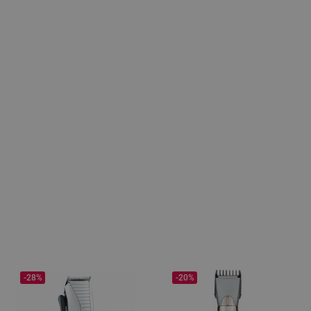
-28%
-20%