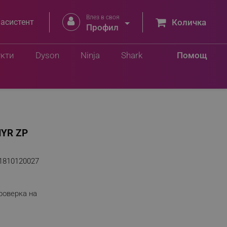
Влез в своя


 асистент
Количка
Профил
укти
Dyson
Ninja
Shark
Помощ
HYR ZP
1810120027
роверка на