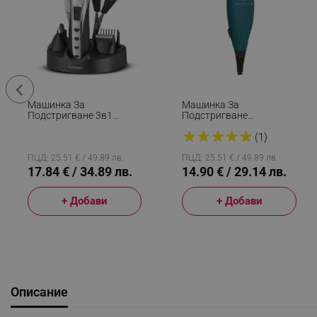
Машинка За
Машинка За
Подстригване 3в1
Подстригване
Techwood TTN-976,
Remington HC5020, С
★
★
★
★
★
Безжична, 2.4V/600
Кабел, Аксесоари,
(1)
MAh, Светлинен
Приставки 3-18мм,
Индикатор, Приставки,
Иноксово Острие, Син
ПЦД: 25.51 € / 49.89 лв.
ПЦД: 25.51 € / 49.89 лв.
Инокс
17.84 € / 34.89 лв.
14.90 € / 29.14 лв.
+ Добави
+ Добави
Описание