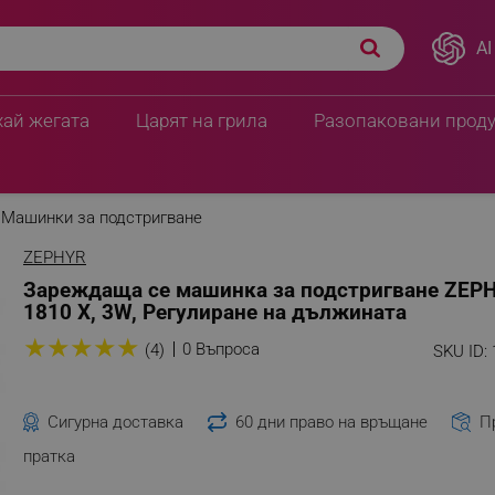
AI
хай жегата
Царят на грила
Разопаковани прод
Машинки за подстригване
ZEPHYR
Зареждаща се машинка за подстригване ZEP
1810 X, 3W, Регулиране на дължината
★
★
★
★
★
0 Въпроса
(4)
SKU ID:
Сигурна доставка
60 дни право на връщане
П
пратка