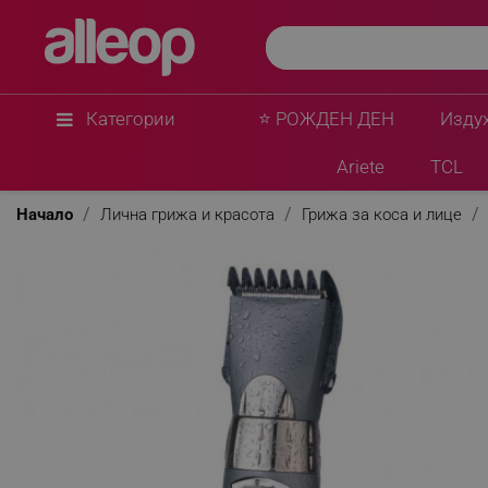
Категории
⭐ РОЖДЕН ДЕН
Изду
Ariete
TCL
Начало
Лична грижа и красота
Грижа за коса и лице