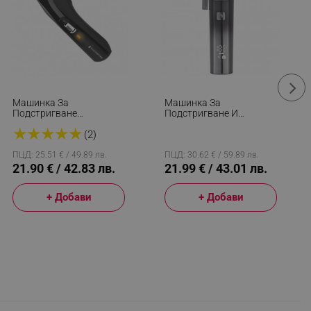
Машинка За
Машинка За
Подстригване
Подстригване И
Remington Alpha
Бръснене Без Кабел
★
★
★
★
★
HC5150, Безжична , 2
Voltz OV51810O, 3W,
(2)
Гребена От 1 До 42 Мм,
Автономия 210 Мин,
Черен
Титаниево Острие, 2000
ПЦД: 25.51 € / 49.89 лв.
ПЦД: 30.62 € / 59.89 лв.
MAh, IPX6, Сив/черен
21.90 € / 42.83 лв.
21.99 € / 43.01 лв.
+ Добави
+ Добави