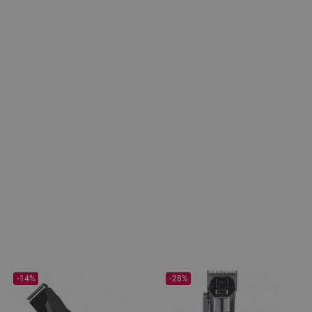
-14%
-28%