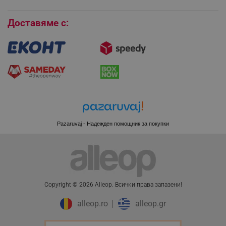
Бисквитки
Доставяме с:
XSRF-TOKEN
promo.alleop.bg
Pazaruvaj - Надежден помощник за покупки
PHPSESSID
PHP.net
www.alleop.bg
Copyright © 2026 Alleop. Bcичĸи пpaвa зaпaзeни!
alleop.ro
alleop.gr