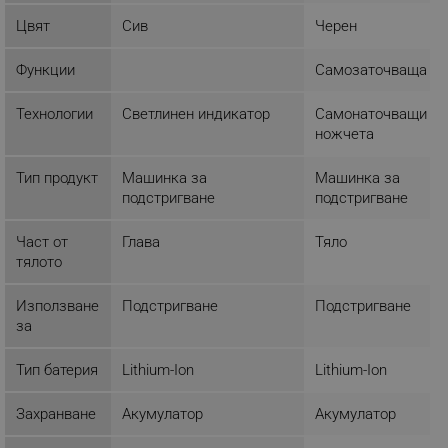
Строго необходимо
Ефективност
Цвят
Сив
Черен
Таргетиране
Функционалност
Функции
Самозаточваща
Некласифицирани
Строго необходимите бисквитки позволяват
Технологии
Светлинен индикатор
Самонаточващи се
основната функционалност на уебсайта, като
ножчета
потребителско влизане и управление на
акаунта. Уебсайтът не може да се използва
правилно без строго необходими бисквитки.
Тип продукт
Машинка за
Машинка за
подстригване
подстригване
Provider /
Име
Домейн
Част от
Глава
Тяло
click_code_ps
.alleop.bg
тялото
_nzm_nosubscribe_92166-7699
.alleop.bg
Използване
Подстригване
Подстригване
_nzm_idnl_92166-7699
.alleop.bg
за
_nzm_noid_92166-7699
.alleop.bg
_nzm_id_92166-7699
.alleop.bg
Тип батерия
Lithium-Ion
Lithium-Ion
_sgf_user_id
.alleop.bg
Захранване
Акумулатор
Акумулатор