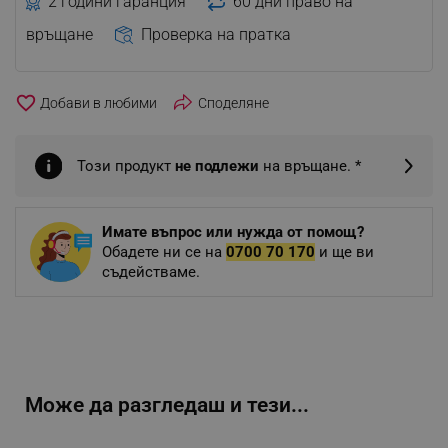
2 години гаранция
60 дни право на
връщане
Проверка на пратка
favorite_border
Споделяне
Този продукт
не подлежи
на връщане. *
Имате въпрос или нужда от помощ?
Обадете ни се на
0700 70 170
и ще ви
съдействаме.
Може да разгледаш и тези...