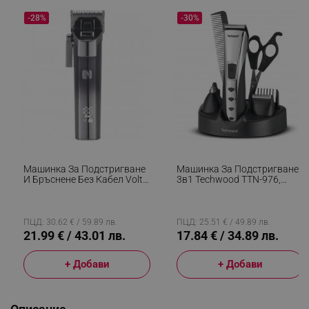
-28%
-30%
Машинка За Подстригване
Машинка За Подстригване
И Бръснене Без Кабел Voltz
3в1 Techwood TTN-976,
OV51810O, 3W, Автономия
Безжична, 2.4V/600 MAh,
210 Мин, Титаниево Острие,
Светлинен Индикатор,
2000 MAh, IPX6, Сив/черен
Приставки, Инокс
ПЦД: 30.62 € / 59.89 лв.
ПЦД: 25.51 € / 49.89 лв.
21.99 € / 43.01 лв.
17.84 € / 34.89 лв.
+ Добави
+ Добави