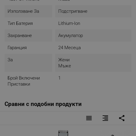
Използване За
Подстригване
Тип Батерия
Lithium-Ion
Захранване
Акумулатор
Гаранция
24 Месеца
За
Жени
Мъже
Брой Включени
1
Приставки
Сравни с подобни продукти
reorder
format_align_right
share