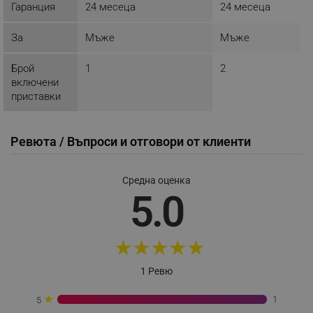
Гаранция
24 месеца
24 месеца
_sgf_session_id
.alleop.bg
За
Мъже
Мъже
Брой
1
2
включени
_sgf_push_permission_asked
.alleop.bg
приставки
Google Privacy Policy
Ревюта / Въпроси и отговори от клиенти
_sgf_test_mode
.alleop.bg
Средна оценка
5.0
_sgf_tracking
.alleop.bg
★
★
★
★
★
1 Ревю
★
1
5