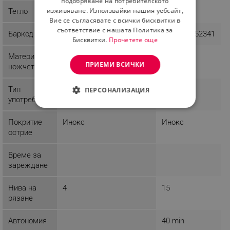
подобряване на потребителското
изживяване. Използвайки нашия уебсайт,
Тегло
0.63 kg
0.57 kg
Вие се съгласявате с всички бисквитки в
съответствие с нашата Политика за
Баркод
3800235300299
4008496652341
Бисквитки.
Прочетете още
Материал
Стомана
Стомана
ПРИЕМИ ВСИЧКИ
ножчета
Тип
Домашна
Домашна
ПЕРСОНАЛИЗАЦИЯ
употреба
СТРОГО НЕОБХОДИМО
Покритие
Инокс
Инокс
ЕФЕКТИВНОСТ
острие
ТАРГЕТИРАНЕ
Време за
зареждане
ФУНКЦИОНАЛНОСТ
Нива на
4
15
НЕКЛАСИФИЦИРАНИ
рязане
Автономия
40 min