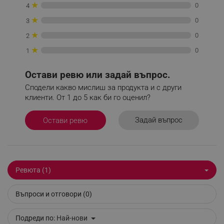
★
_sgf_delayed_actions,
.alleop.bg
0
4
★
0
3
★
0
2
★
0
1
_sgf_delayed_campaigns
.alleop.bg
Остави ревю или задай въпрос.
Сподели какво мислиш за продукта и с други
клиенти. От 1 до 5 как би го оценил?
_sgf_npq
.alleop.bg
Задай въпрос
Остави ревю
_sgf_clicked_banners
.alleop.bg
Ревюта (1)
Въпроси и отговори (0)
_sgf_rq
.alleop.bg
Подреди по:
Най-нови