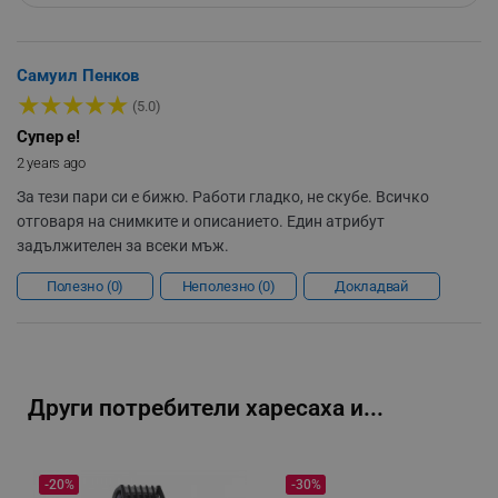
Самуил Пенков
★
★
★
★
★
(5.0)
segmentifyExtension
.alleop.bg
Супер е!
2 years ago
За тези пари си е бижю. Работи гладко, не скубе. Всичко
sgfUserUpdateData
.alleop.bg
отговаря на снимките и описанието. Един атрибут
задължителен за всеки мъж.
Полезно
0
Неполезно
0
Докладвай
rlv_h_fbp
.alleop.bg
rlv_
.alleop.bg
Други потребители харесаха и...
rlv_mode
.alleop.bg
rlv_p
.alleop.bg
-20%
-30%
rlv_g
.alleop.bg