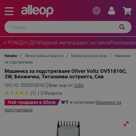
⭐ РОЖДЕН ДЕН
Издухай жегата
Царят на грила
Разопакова
Начало
Лична грижа и красота
Грижа за коса и лице
Машинки
за подстригване
Машинка за подстригване Oliver Voltz OV51810C,
3W, Безжична, Титаниеви остриета, Сив
SKU ID:
555551810C
Виж още от
Voltz
★
★
★
★
★
(1)
0 Въпроса
Най-продаван в Alleop
№7
в категория
Машинки за
подстригване