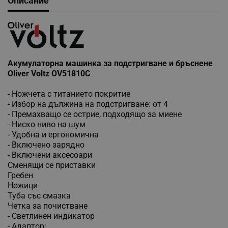
Описание
Акумулаторна машинка за подстригване и бръснене
Oliver Voltz OV51810C
- Ножчета с титанието покритие
- Избор на дължина на подстригване: от 4
- Премахващо се острие, подходящо за миене
- Ниско ниво на шум
- Удобна и ергономична
- Включено зарядно
- Включени аксесоари
Сменящи се приставки
Гребен
Ножици
Туба със смазка
Четка за почистване
- Светлинен индикатор
- Адаптор: