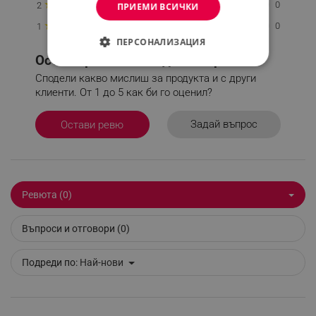
★
0
2
ПРИЕМИ ВСИЧКИ
★
0
1
ПЕРСОНАЛИЗАЦИЯ
Остави ревю или задай въпрос.
СТРОГО НЕОБХОДИМО
Сподели какво мислиш за продукта и с други
клиенти. От 1 до 5 как би го оценил?
ЕФЕКТИВНОСТ
Задай въпрос
Остави ревю
ТАРГЕТИРАНЕ
ФУНКЦИОНАЛНОСТ
НЕКЛАСИФИЦИРАНИ
Ревюта (0)
Въпроси и отговори (0)
Строго необходимо
Ефективност
Подреди по:
Най-нови
Таргетиране
Функционалност
Некласифицирани
Строго необходимите бисквитки позволяват