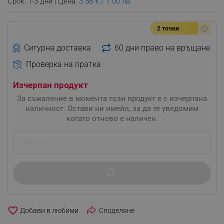
Срок: 1-3 дни | Цена:
3.58 € / 7.00 лв.
2 точки
Сигурна доставка
60 дни право на връщане
Проверка на пратка
Изчерпан продукт
За съжаление в момента този продукт е с изчерпана
наличност. Остави ни имейл, за да те уведомим
когато отново е наличен.
favorite_border
Споделяне