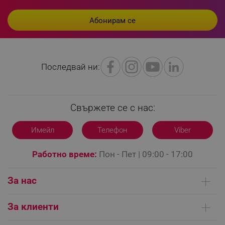
_sgf_npq
.alleop.bg
Последвай ни:
_sgf_clicked_banners
.alleop.bg
Свържете се с нас:
Имейл
Телефон
Viber
_sgf_rq
.alleop.bg
Работно време:
Пон - Пет | 09:00 - 17:00
За нас
Кои сме ние
За клиенти
Контакти
segmentifyExtension
.alleop.bg
Доставка на поръчки