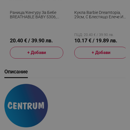
Раница/кенгуру За Бебе
Кукла Barbie Dreamtopia,
BREATHABLE BABY 5306,
29см, С Блестящо Елече И
Ергономична, Регулируеми
Цветна Пола, Многоцветен
Презрамки, Мрежеста
Вентилаци, Сив
ПЦД: 20.40 € / 39.90 лв.
20.40 € / 39.90 лв.
10.17 € / 19.89 лв.
+ Добави
+ Добави
Описание