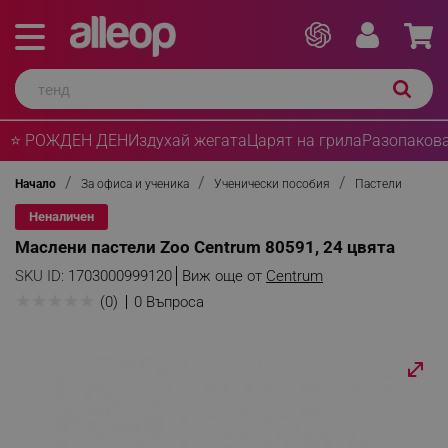
⭐ РОЖДЕН ДЕН
Издухай жегата
Царят на грила
Разопакова
Начало
За офиса и ученика
Ученически пособия
Пастели
Неналичен
Маслени пастели Zoo Centrum 80591, 24 цвята
SKU ID:
1703000999120
Виж още от
Centrum
★
★
★
★
★
(0)
0 Въпроса