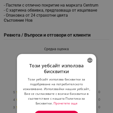
- Пастели с отлично покритие на марката Centrum
- С хартиена обвивка, предпазваща от изцапване
- Опаковка от 24 страхотни цвята
Състояние
Нов
Ревюта / Въпроси и отговори от клиенти
Средна оценка
0.0
Този уебсайт използва
бисквитки
★
★
★
★
★
BULGARIAN
Този уебсайт използва бисквитки за
0 Ревю
ROMANIAN
подобряване на потребителското
изживяване. Използвайки нашия уебсайт,
★
0
5
Вие се съгласявате с всички бисквитки в
съответствие с нашата Политика за
★
0
4
Бисквитки.
Прочетете още
★
0
3