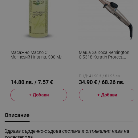
Масажно Масло С
Маша За Коса Remington
Магнезий Hristina, 500 Мл
Ci5318 Keratin Protect,
Керамично Покритие, 150-
210°C, Обогатена С Кератин
И Бадемово Масло, Бронз/
Розово Злато
ПЦД: 41.90 € / 81.95 лв.
14.80 лв. / 7.57 €
34.90 € / 68.26 лв.
+ Добави
+ Добави
Описание
Здрава сърдечно-съдова система и оптимални нива на
холестерола
.