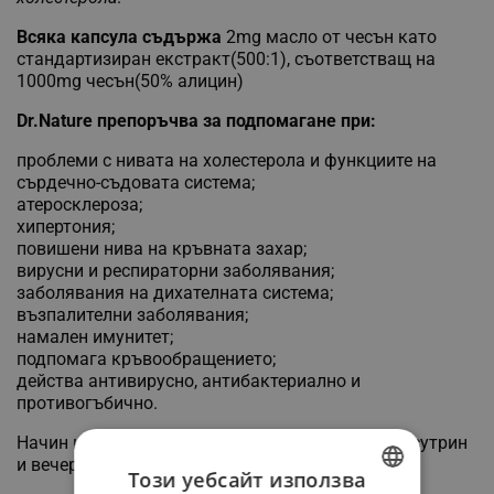
Всяка капсула съдържа
2mg масло от чесън като
стандартизиран екстракт(500:1), съответстващ на
1000mg чесън(50% алицин)
Dr.Nature препоръчва за подпомагане при:
проблеми с нивата на холестерола и функциите на
сърдечно-съдовата система;
атеросклероза;
хипертония;
повишени нива на кръвната захар;
вирусни и респираторни заболявания;
заболявания на дихателната система;
възпалителни заболявания;
намален имунитет;
подпомага кръвообращението;
действа антивирусно, антибактериално и
противогъбично.
Начин на употреба: 1-2 капсули дневно, приети сутрин
и вечер преди храна с 200мл вода
Този уебсайт използва