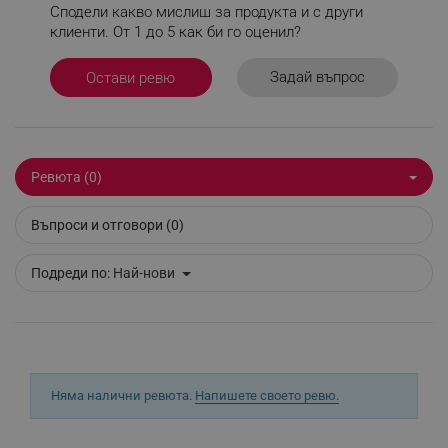
Сподели какво мислиш за продукта и с други
клиенти. От 1 до 5 как би го оценил?
Задай въпрос
Строго необходимо
Ефективност
Остави ревю
Таргетиране
Функционалност
Некласифицирани
Строго необходимите бисквитки позволяват
Ревюта (0)
основната функционалност на уебсайта, като
потребителско влизане и управление на
акаунта. Уебсайтът не може да се използва
Въпроси и отговори (0)
правилно без строго необходими бисквитки.
Provider /
Име
Подреди по:
Най-нови
Домейн
click_code_ps
.alleop.bg
_nzm_nosubscribe_92166-7699
.alleop.bg
_nzm_idnl_92166-7699
.alleop.bg
_nzm_noid_92166-7699
.alleop.bg
Няма налични ревюта.
Напишете своето ревю.
_nzm_id_92166-7699
.alleop.bg