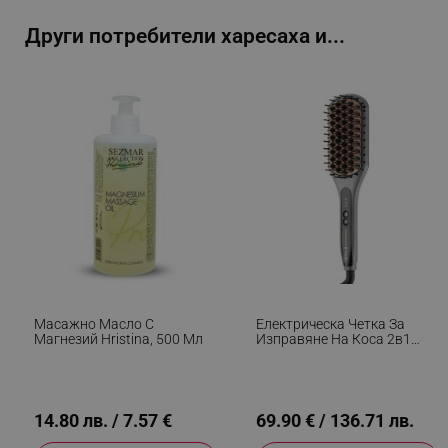
_sgf_user_id
.alleop.bg
Други потребители харесаха и...
_sgf_session_id
.alleop.bg
_sgf_push_permission_asked
.alleop.bg
Google Privacy Policy
_sgf_test_mode
.alleop.bg
Масажно Масло С
Електрическа Четка За
Магнезий Hristina, 500 Мл
Изправяне На Коса 2в1
Remington CB7480, 230°C,
Обогатена С Кератин И
_sgf_tracking
.alleop.bg
Мадемово Масло,
Антистатична Керамика,
Сребрист
14.80 лв. / 7.57 €
69.90 € / 136.71 лв.