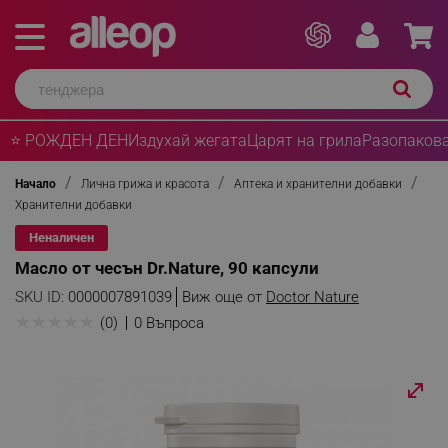
⭐ РОЖДЕН ДЕН
Издухай жегата
Царят на грила
Разопакова
Начало
Лична грижа и красота
Аптека и хранителни добавки
Хранителни добавки
Неналичен
Масло от чесън Dr.Nature, 90 капсули
SKU ID:
0000007891039
Виж още от
Doctor Nature
★
★
★
★
★
(0)
0 Въпроса