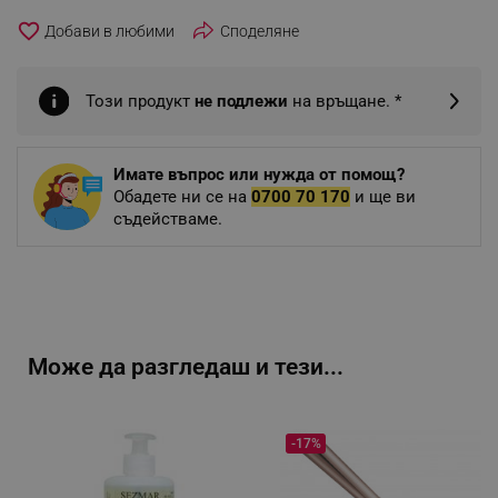
favorite_border
Споделяне
Този продукт
не подлежи
на връщане. *
Имате въпрос или нужда от помощ?
Обадете ни се на
0700 70 170
и ще ви
съдействаме.
Може да разгледаш и тези...
-17%