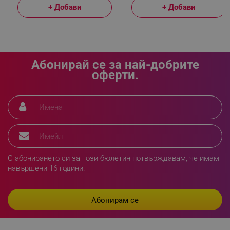
+ Добави
+ Добави
_sgf_delayed_actions,
.alleop.bg
Абонирай се за най-добрите
оферти.
_sgf_delayed_campaigns
.alleop.bg
_sgf_npq
.alleop.bg
С абонирането си за този бюлетин потвърждавам, че имам
навършени 16 години.
_sgf_clicked_banners
.alleop.bg