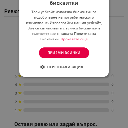
бисквитки
BULGARIAN
Ревюта / Въпроси и отговори от клиенти
Този уебсайт използва бисквитки за
ROMANIAN
подобряване на потребителското
изживяване. Използвайки нашия уебсайт,
Средна оценка
Вие се съгласявате с всички бисквитки в
0.0
съответствие с нашата Политика за
Бисквитки.
Прочетете още
★
★
★
★
★
ПРИЕМИ ВСИЧКИ
0 Ревю
ПЕРСОНАЛИЗАЦИЯ
★
0
5
СТРОГО НЕОБХОДИМО
★
0
4
ЕФЕКТИВНОСТ
★
0
3
ТАРГЕТИРАНЕ
★
0
2
★
0
1
ФУНКЦИОНАЛНОСТ
Остави ревю или задай въпрос.
НЕКЛАСИФИЦИРАНИ