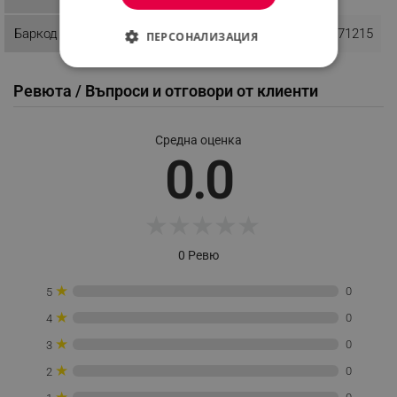
Баркод
6900858271215
ПЕРСОНАЛИЗАЦИЯ
СТРОГО НЕОБХОДИМО
Ревюта / Въпроси и отговори от клиенти
ЕФЕКТИВНОСТ
Средна оценка
ТАРГЕТИРАНЕ
0.0
ФУНКЦИОНАЛНОСТ
НЕКЛАСИФИЦИРАНИ
★
★
★
★
★
0 Ревю
★
0
5
Строго необходимо
Ефективност
★
0
4
Таргетиране
Функционалност
★
Некласифицирани
0
3
★
0
2
Строго необходимите бисквитки позволяват
основната функционалност на уебсайта, като
★