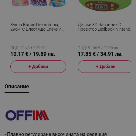
Кукла Barbie Dreamtopia,
Детски 3D Часовник С
29см, С Блестящо Елече И
Проектор Lexibook Nintendo
Цветна Пола, Многоцветен
Animal Crossing RP500AC,
Аларма, 4 Ефекта, Зелен/
Кафяв
ПЦД: 20.40 € / 39.90 лв.
ПЦД: 51.08 € / 99.90 лв.
10.17 € / 19.89 лв.
17.85 € / 34.91 лв.
+ Добави
+ Добави
Описание
- Плавно регулиране височината на седящия