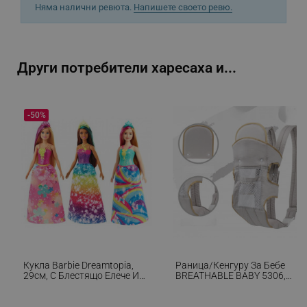
Няма налични ревюта.
Напишете своето ревю.
Google Privacy Policy
_sgf_test_mode
.alleop.bg
Други потребители харесаха и...
-50%
_sgf_tracking
.alleop.bg
_sgf_delayed_actions,
.alleop.bg
Кукла Barbie Dreamtopia,
Раница/кенгуру За Бебе
29см, С Блестящо Елече И
BREATHABLE BABY 5306,
Цветна Пола, Многоцветен
Ергономична, Регулируеми
_sgf_delayed_campaigns
.alleop.bg
Презрамки, Мрежеста
Вентилаци, Сив