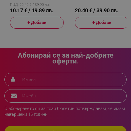
ПЦД: 20.40 € / 39.90 лв.
10.17 € / 19.89 лв.
20.40 € / 39.90 лв.
_sgf_npq
.alleop.bg
+ Добави
+ Добави
_sgf_clicked_banners
.alleop.bg
Абонирай се за най-добрите
оферти.
_sgf_rq
.alleop.bg
С абонирането си за този бюлетин потвърждавам, че имам
навършени 16 години.
segmentifyExtension
.alleop.bg