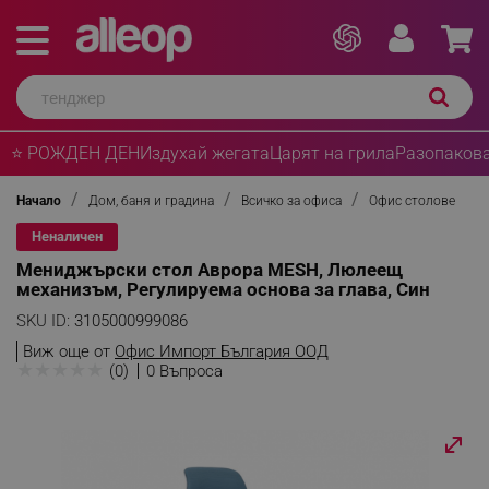
⭐ РОЖДЕН ДЕН
Издухай жегата
Царят на грила
Разопакова
Начало
Дом, баня и градина
Всичко за офиса
Офис столове
Неналичен
Мениджърски стол Аврора MESH, Люлеещ
механизъм, Регулируема основа за глава, Син
SKU ID:
3105000999086
Виж още от
Офис Импорт България ООД
★
★
★
★
★
(0)
0 Въпроса