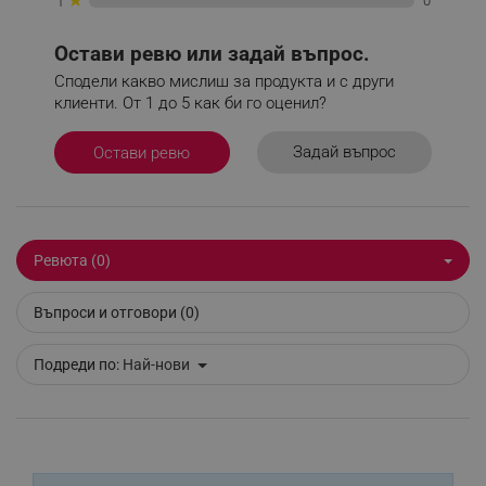
0
1
потребителско влизане и управление на
акаунта. Уебсайтът не може да се използва
правилно без строго необходими бисквитки.
Остави ревю или задай въпрос.
Provider /
Сподели какво мислиш за продукта и с други
Име
Домейн
клиенти. От 1 до 5 как би го оценил?
click_code_ps
.alleop.bg
Задай въпрос
Остави ревю
_nzm_nosubscribe_92166-7699
.alleop.bg
_nzm_idnl_92166-7699
.alleop.bg
_nzm_noid_92166-7699
.alleop.bg
_nzm_id_92166-7699
.alleop.bg
Ревюта (0)
_sgf_user_id
.alleop.bg
Въпроси и отговори (0)
Подреди по:
Най-нови
_sgf_session_id
.alleop.bg
_sgf_push_permission_asked
.alleop.bg