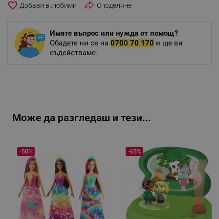
favorite_border
Споделяне
Имате въпрос или нужда от помощ?
Обадете ни се на
0700 70 170
и ще ви
съдействаме.
Може да разгледаш и тези...
-50%
-65%