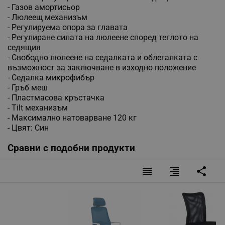
- Газов амортисьор
- Люлеещ механизъм
- Регулируема опора за главата
- Регулиране силата на люлеене според теглото на
седящия
- Свободно люлеене на седалката и облегалката с
възможност за заключване в изходно положение
- Седалка микрофибър
- Гръб меш
- Пластмасова кръстачка
- Tilt механизъм
- Максимално натоварване 120 кг
- Цвят: Син
Сравни с подобни продукти
reorder
format_align_right
share