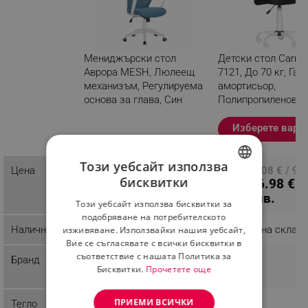
Мениджърски стол
Детски стол Carm
Аврора MESH, Люлеещ
7121, До 70 кг, Газ
механизъм, Регулируема
амортисьор,
основа за глава, Син
Полипропиленови
колелца, Черен
Разглеждате този
Изберете вари
продукт
Този уебсайт използва
127.62 € / 249.60
Цена
ПЦД: 49.08 € / 95
бисквитки
46.98 € /
лв.
лв.
BULGARIAN
91.88 лв.
Този уебсайт използва бисквитки за
ROMANIAN
подобряване на потребителското
Наличност
Последни бройки
Налично на склад
изживяване. Използвайки нашия уебсайт,
Вие се съгласявате с всички бисквитки в
съответствие с нашата Политика за
Бранд
Офис Импорт България
Carmen
Бисквитки.
Прочетете още
ООД
ПРИЕМИ ВСИЧКИ
Тегло
7 kg