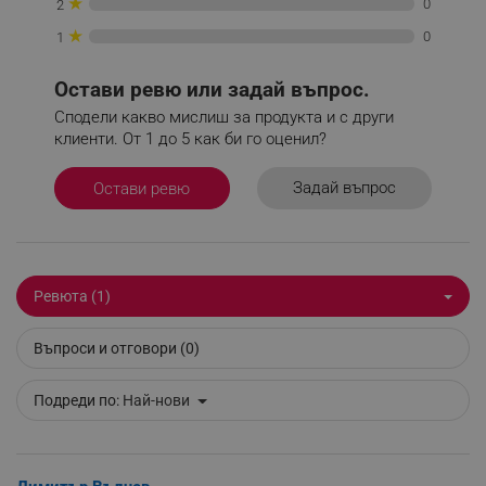
★
0
2
★
0
1
_sgf_tracking
.alleop.bg
Остави ревю или задай въпрос.
Сподели какво мислиш за продукта и с други
клиенти. От 1 до 5 как би го оценил?
Задай въпрос
Остави ревю
_sgf_delayed_actions,
.alleop.bg
Ревюта (1)
_sgf_delayed_campaigns
.alleop.bg
Въпроси и отговори (0)
Подреди по:
Най-нови
_sgf_npq
.alleop.bg