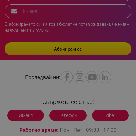
rlv_hashes
.alleop.bg
rlv_first_session
.alleop.bg
rlv_rid
.alleop.bg
С абонирането си за този бюлетин потвърждавам, че имам
rlv_rpid
.alleop.bg
навършени 16 години.
rlv_rpos
.alleop.bg
rlv_bid
.alleop.bg
rlv_odid
.alleop.bg
_twoAttr
.alleop.bg
__cf_bm
Cloudflare Inc.
.pazaruvaj.com
Последвай ни:
Свържете се с нас:
Имейл
Телефон
Viber
LaVisitorId_YWxsZW9wLmxhZGVzay5jb20v
.alleop.bg
Работно време:
Пон - Пет | 09:00 - 17:00
LaSID
Quality Unit LLC
www.alleop.bg