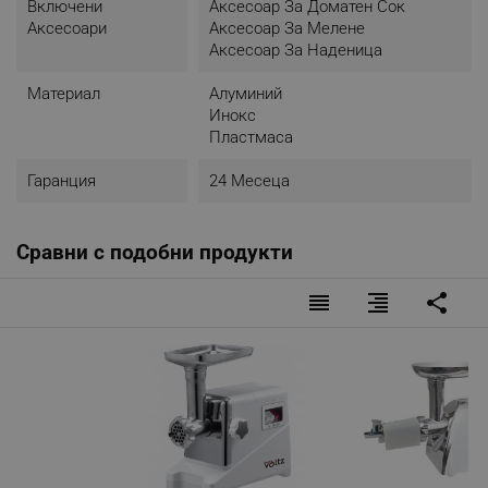
Включени
Аксесоар За Доматен Сок
Аксесоари
Аксесоар За Мелене
Аксесоар За Наденица
Материал
Алуминий
Инокс
Пластмаса
Гаранция
24 Месеца
Сравни с подобни продукти
reorder
format_align_right
share