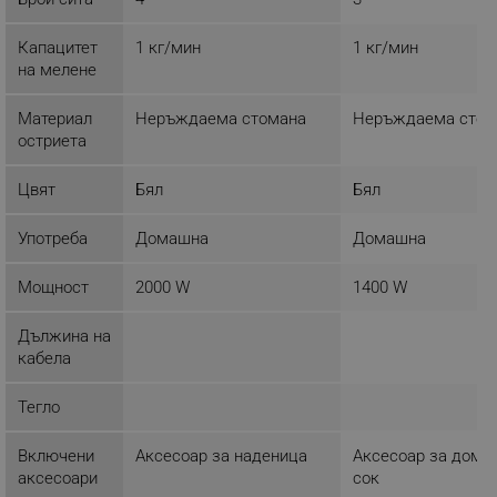
ТАРГЕТИРАНЕ
Капацитет
1 кг/мин
1 кг/мин
ФУНКЦИОНАЛНОСТ
на мелене
НЕКЛАСИФИЦИРАНИ
Материал
Неръждаема стомана
Неръждаема стом
остриета
Цвят
Бял
Бял
Строго необходимо
Ефективност
Употреба
Домашна
Домашна
Таргетиране
Функционалност
Некласифицирани
Мощност
2000 W
1400 W
Строго необходимите бисквитки позволяват
основната функционалност на уебсайта, като
Дължина на
потребителско влизане и управление на
кабела
акаунта. Уебсайтът не може да се използва
правилно без строго необходими бисквитки.
Тегло
Provider /
Име
Домейн
Включени
Аксесоар за наденица
Аксесоар за дома
click_code_ps
.alleop.bg
аксесоари
сок
_nzm_nosubscribe_92166-7699
.alleop.bg