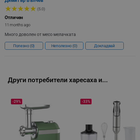
Димитър Вълчев
★
★
★
★
★
_sgf_clicked_banners
.alleop.bg
(5.0)
Отличен
11 months ago
Много доволен от месо мелачката
_sgf_rq
.alleop.bg
Полезно
0
Неполезно
0
Докладвай
Други потребители харесаха и...
segmentifyExtension
.alleop.bg
-29%
-33%
sgfUserUpdateData
.alleop.bg