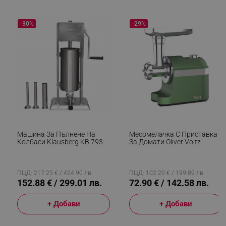
-30%
-29%
Машина За Пълнене На
Месомелачка С Приставка
Колбаси Klausberg KB 7930,
За Домати Oliver Voltz
5 Кг, Ръчна, 4 Стоманени
OV51991F, 600/1800W,
Накрайника, Клапан За
Аксесоар За Колбаси, Зелен
Обезвъздушаване,
Подвижен Цилиндър, Инокс
ПЦД: 217.25 € / 424.90 лв.
ПЦД: 102.20 € / 199.89 лв.
152.88 € / 299.01 лв.
72.90 € / 142.58 лв.
+ Добави
+ Добави