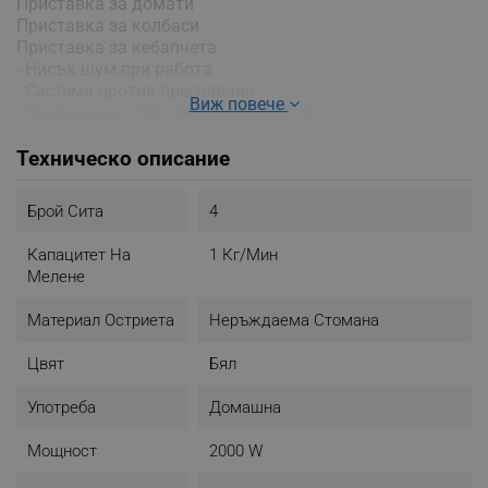
Приставка за домати
Приставка за колбаси
Приставка за кебапчета
- Нисък шум при работа
- Система против прегряване
Виж повече
- Захранване: 220 - 240 V~, 50 / 60 Hz
- Цвят: Бял
Техническо описание
Брой Сита
4
Капацитет На
1 Кг/мин
Мелене
Материал Остриета
Неръждаема Стомана
Цвят
Бял
Употреба
Домашна
Мощност
2000 W