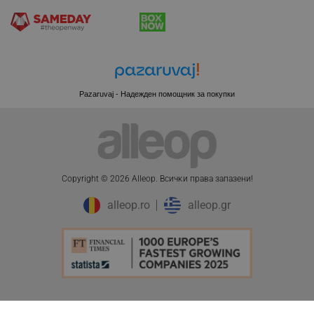
CookieScriptConsent
CookieScript
.alleop.bg
Pazaruvaj - Надежден помощник за покупки
Copyright © 2026 Alleop. Bcичĸи пpaвa зaпaзeни!
alleop.ro
alleop.gr
XSRF-TOKEN
promo.alleop.bg
ПЦД:
134.99 € / 264.02 лв.
Добави в количка
99.00 € / 193.63 лв.