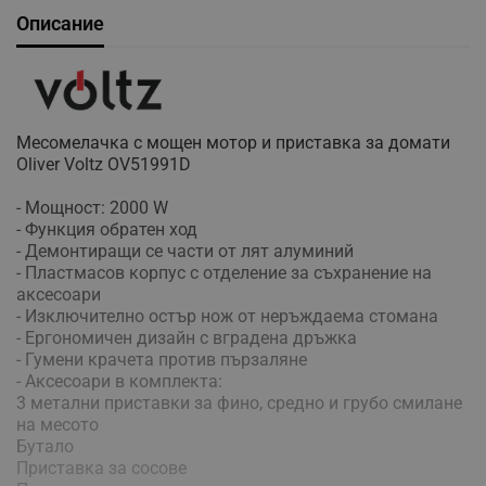
Описание
Месомелачка с мощен мотор и приставка за домати
Oliver Voltz OV51991D
- Мощност: 2000 W
- Функция обратен ход
- Демонтиращи се части от лят алуминий
- Пластмасов корпус с отделение за съхранение на
аксесоари
- Изключително остър нож от неръждаема стомана
- Ергономичен дизайн с вградена дръжка
- Гумени крачета против пързаляне
- Аксесоари в комплекта:
3 метални приставки за фино, средно и грубо смилане
на месото
Бутало
Приставка за сосове