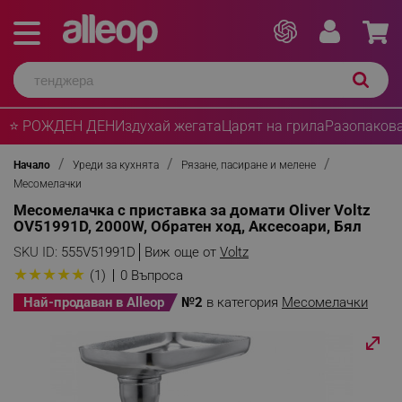
⭐ РОЖДЕН ДЕН
Издухай жегата
Царят на грила
Разопакова
Начало
Уреди за кухнята
Рязане, пасиране и мелене
Месомелачки
Месомелачка с приставка за домати Oliver Voltz
OV51991D, 2000W, Обратен ход, Аксесоари, Бял
SKU ID:
555V51991D
Виж още от
Voltz
★
★
★
★
★
(1)
0 Въпроса
Най-продаван в Alleop
№2
в категория
Месомелачки