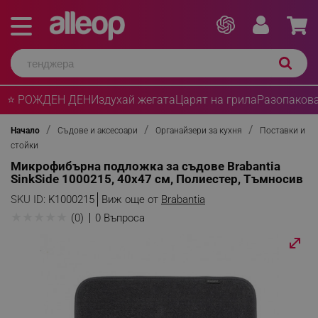
⭐ РОЖДЕН ДЕН
Издухай жегата
Царят на грила
Разопакова
Начало
Съдове и аксесоари
Органайзери за кухня
Поставки и
стойки
Микрофибърна подложка за съдове Brabantia
SinkSide 1000215, 40x47 см, Полиестер, Тъмносив
SKU ID:
K1000215
Виж още от
Brabantia
★
★
★
★
★
(0)
0 Въпроса