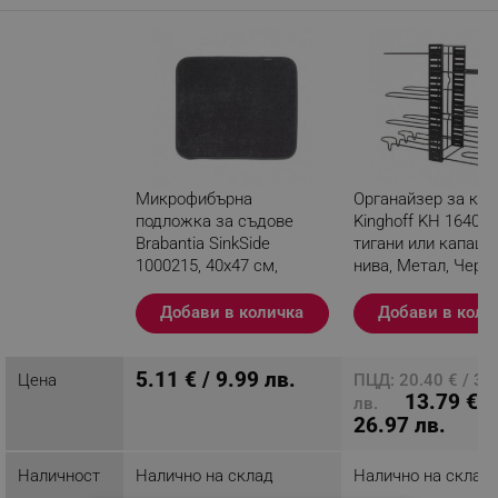
Микрофибърна
Органайзер за кух
подложка за съдове
Kinghoff KH 1640, 
Brabantia SinkSide
тигани или капаци,
1000215, 40x47 см,
нива, Метал, Чере
Полиестер, Тъмносив
Добави в количка
Добави в коли
Разглеждате този
продукт
5.11 € / 9.99 лв.
Цена
ПЦД: 20.40 € / 39
13.79 € /
лв.
26.97 лв.
Наличност
Налично на склад
Налично на склад