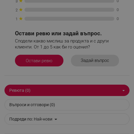
★
0
3
_nzm_noid_92166-7699
.alleop.bg
★
0
2
_nzm_id_92166-7699
.alleop.bg
★
0
1
_sgf_user_id
.alleop.bg
Остави ревю или задай въпрос.
Сподели какво мислиш за продукта и с други
клиенти. От 1 до 5 как би го оценил?
_sgf_session_id
.alleop.bg
Задай въпрос
Остави ревю
_sgf_push_permission_asked
.alleop.bg
Google Privacy Policy
Ревюта (0)
_sgf_test_mode
.alleop.bg
Въпроси и отговори (0)
Подреди по:
Най-нови
_sgf_tracking
.alleop.bg