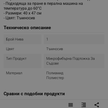
- Подходяща за пране в перална машина на
температура до 60°C
- Размери: 40 х 47 см
- Цвят: Тъмносив
Техническо описание
Брой Нива
1
Цвят
Тъмносив
Тип Продукт
Микрофибърна Подложка За
Съдове
Материал
Полиамид
Полиестер
Сравни с подобни продукти
reorder
format_align_right
share