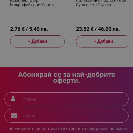
Комплект 2 Бр
Силиконова Подложка За
Микрофибърни Кърпи
Сушене На Съдове
Brabantia SinkSide 1000216,
Brabantia SinkSide 1000206,
30x30 См, Полиестер,
43.5x32.5 См, Сгъваема,
Тъмносив
Тъмносив
_sgf_rq
.alleop.bg
2.76 € / 5.40 лв.
23.52 € / 46.00 лв.
+ Добави
+ Добави
segmentifyExtension
.alleop.bg
Абонирай се за най-добрите
оферти.
sgfUserUpdateData
.alleop.bg
С абонирането си за този бюлетин потвърждавам, че имам
rlv_h_fbp
.alleop.bg