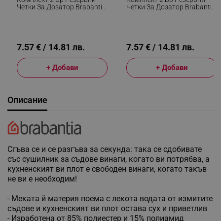
Четки За Дозатор Brabantia
Четки За Дозатор Brabantia
SinkSide 1003319, Лесна
SinkSide 1003320, Лесна
Подмяна, Полиестер,
Подмяна, Полиестер,
Тъмносив
Светлосив
7.57 € / 14.81 лв.
7.57 € / 14.81 лв.
+ Добави
+ Добави
Описание
Сгъва се и се разгъва за секунда: така се сдобивате
със сушилник за съдове винаги, когато ви потрябва, а
кухненският ви плот е свободен винаги, когато такъв
не ви е необходим!
- Меката й материя поема с лекота водата от измитите
съдове и кухненският ви плот остава сух и приветлив
- Изработена от 85% полиестер и 15% полиамид