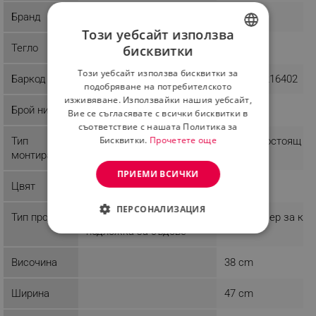
Бранд
Brabantia
Kinghoff
Този уебсайт използва
Тегло
0.14 kg
1.58 kg
бисквитки
BULGARIAN
Този уебсайт използва бисквитки за
Баркод
8710755117626
5908287216402
ROMANIAN
подобряване на потребителското
изживяване. Използвайки нашия уебсайт,
Брой нива
1
8
Вие се съгласявате с всички бисквитки в
съответствие с нашата Политика за
Бисквитки.
Прочетете още
Тип
Свободностоящ
монтиране
ПРИЕМИ ВСИЧКИ
Цвят
Тъмносив
Черен
ПЕРСОНАЛИЗАЦИЯ
Тип продукт
Микрофибърна
Органайзер за кух
подложка за съдове
СТРОГО НЕОБХОДИМО
Височина
38 cm
ЕФЕКТИВНОСТ
Ширина
47 cm
ТАРГЕТИРАНЕ