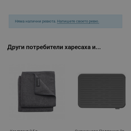
Няма налични ревюта.
Напишете своето ревю.
_sgf_delayed_actions,
.alleop.bg
Други потребители харесаха и...
_sgf_delayed_campaigns
.alleop.bg
_sgf_npq
.alleop.bg
_sgf_clicked_banners
.alleop.bg