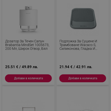
Дозатор За Течен Сапун
Подложка За Сушене И
Brabantia MindSet 1005673,
Трамбоване Wacaco S,
200 Мл, Широк Отвор, Бял
Силиконова, Гладка И
Оребрена Повърхност, Без
BPA, Сив
25.51 € / 49.89 лв.
21.94 € / 42.91 лв.
Добави в количката
Добави в количката