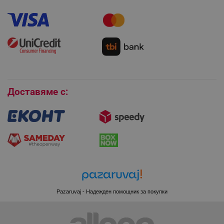
Как да направя поръчка?
Гаранция и сервиз
Как да използвам промокод?
Монтаж на климатици
Как да се абонирам за имейл бюлетина?
Условия за връщане
Покупки на изплащане
PHPSESSID
PHP.net
Бисквитки
www.alleop.bg
Доставяме с:
Pazaruvaj - Надежден помощник за покупки