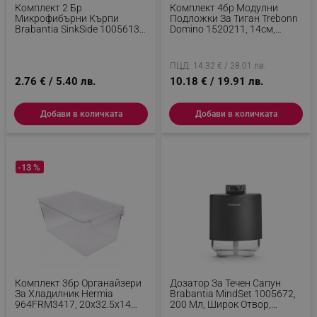
Комплект 2 Бр
Комплект 4бр Модулни
Микрофибърни Кърпи
Подложки За Тиган Trebonn
Brabantia SinkSide 1005613,
Domino 1520211, 14см,
30x30 См, Полиестер,
Топлоустойчиви,
Светлозелен
Многоцветен
ПЦД: 14.32 € / 28.01 лв.
2.76 € / 5.40 лв.
10.18 € / 19.91 лв.
Добави в количката
Добави в количката
-13 %
Комплект 3бр Органайзери
Дозатор За Течен Сапун
За Хладилник Hermia
Brabantia MindSet 1005672,
964FRM3417, 20x32.5x14
200 Мл, Широк Отвор,
См, Без BPA, Пластмаса,
Тъмносив