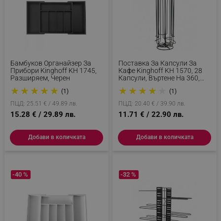
Бамбуков Органайзер За
Поставка За Капсули За
Прибори Kinghoff KH 1745,
Кафе Kinghoff KH 1570, 28
Разширяем, Черен
Капсули, Въртене На 360,
Метална, Черен
★
★
★
★
★
★
★
★
★
★
(1)
(1)
ПЦД: 25.51 € / 49.89 лв.
ПЦД: 20.40 € / 39.90 лв.
15.28 € / 29.89 лв.
11.71 € / 22.90 лв.
Добави в количката
Добави в количката
-40 %
-32 %