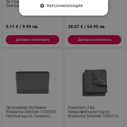
За Съдове Brabantia
Трамбоване Wacaco L,
ПЕРСОНАЛИЗАЦИЯ
SinkSide 1000215, 40x47 См,
Силиконова, Гладка И
Полиестер, Тъмносив
Оребрена Повърхност, Без
BPA,Сив
СТРОГО НЕОБХОДИМО
5.11 € / 9.99 лв.
28.07 € / 54.90 лв.
ЕФЕКТИВНОСТ
ТАРГЕТИРАНЕ
Добави в количката
Добави в количката
ФУНКЦИОНАЛНОСТ
НЕКЛАСИФИЦИРАНИ
Строго необходимо
Ефективност
Таргетиране
Функционалност
Некласифицирани
Органайзер За Мивка
Комплект 2 Бр
Brabantia SinkSide 1000209,
Микрофибърни Кърпи
Строго необходимите бисквитки позволяват
Нехлъзгащ Се, Силикон,
Brabantia SinkSide 1000216,
основната функционалност на уебсайта, като
Тъмносив
30x30 См, Полиестер,
потребителско влизане и управление на
Тъмносив