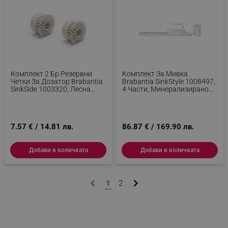
sgfUserUpdateData
.alleop.bg
Комплект 2 Бр Резервни
Комплект За Мивка
Четки За Дозатор Brabantia
Brabantia SinkStyle 1008497,
rlv_h_fbp
.alleop.bg
SinkSide 1003320, Лесна
4 Части, Минерализирано
Подмяна, Полиестер,
Покритие, Устойчив На
rlv_
.alleop.bg
Светлосив
Корозия, Бял
rlv_mode
.alleop.bg
7.57 € / 14.81 лв.
86.87 € / 169.90 лв.
rlv_p
.alleop.bg
rlv_g
.alleop.bg
Добави в количката
Добави в количката
rlv_s
.alleop.bg
rlv_iv
.alleop.bg
1
2
rlv_e_pt
.alleop.bg
rlv_e
.alleop.bg
rlv_h_profile
.alleop.bg