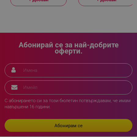
LaVisitorId_YWxsZW9wLmxhZGVzay5jb20v
.alleop.bg
LaSID
Quality Unit LLC
www.alleop.bg
Абонирай се за най-добрите
оферти.
PHPSESSID
PHP.net
editor.alleop.bg
С абонирането си за този бюлетин потвърждавам, че имам
навършени 16 години.