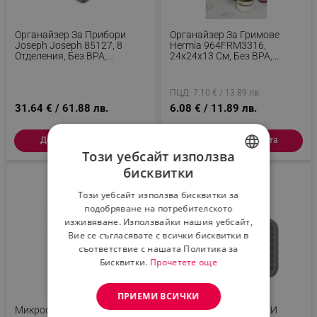
Органайзер За Прибори
Органайзер За Гримове
Joseph Joseph 85127, 8
Hermia 964FRM3316,
Отделения, Без BPA,
24x24x13 См, Без BPA,
Пластмаса, Сив
Пластмаса, Черен
ПЦД: 7.10 € / 13.89 лв.
31.64 € / 61.88 лв.
6.08 € / 11.89 лв.
Добави в количката
Добави в количката
Този уебсайт използва
бисквитки
BULGARIAN
Този уебсайт използва бисквитки за
ROMANIAN
подобряване на потребителското
изживяване. Използвайки нашия уебсайт,
Вие се съгласявате с всички бисквитки в
съответствие с нашата Политика за
Бисквитки.
Прочетете още
ПРИЕМИ ВСИЧКИ
Микрофибърна Подложка
Подложка За Сушене И