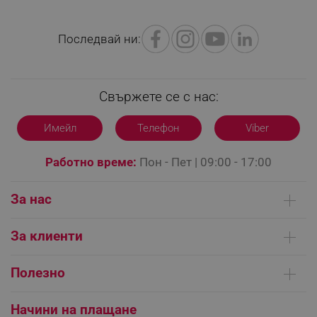
Последвай ни:
Свържете се с нас:
Имейл
Телефон
Viber
CookieScriptConsent
CookieScript
.alleop.bg
Работно време:
Пон - Пет | 09:00 - 17:00
За нас
Кои сме ние
За клиенти
Контакти
Доставка на поръчки
Сервизни центрове
Полезно
Начини на плащане
Общи условия на сайта
FAQ | Чести въпроси
XSRF-TOKEN
promo.alleop.bg
Платформа за ОРС
Начини на плащане