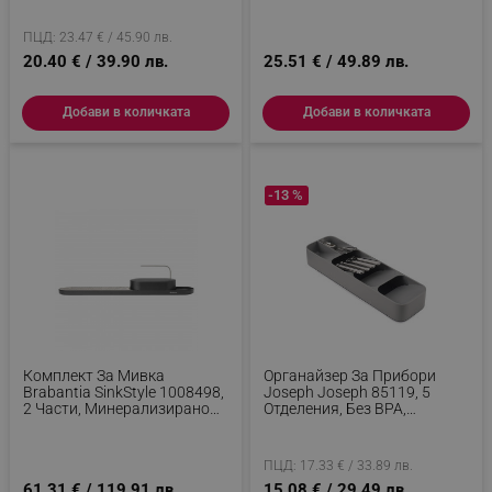
Прозрачен
ПЦД: 23.47 € / 45.90 лв.
20.40 € / 39.90 лв.
25.51 € / 49.89 лв.
Добави в количката
Добави в количката
-13 %
Комплект За Мивка
Органайзер За Прибори
Brabantia SinkStyle 1008498,
Joseph Joseph 85119, 5
2 Части, Минерализирано
Отделения, Без BPA,
Покритие, Устойчив На
Пластмаса, Сив
Корозия, Тъмносив
ПЦД: 17.33 € / 33.89 лв.
61.31 € / 119.91 лв.
15.08 € / 29.49 лв.