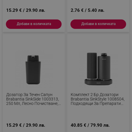
акаунта. Уебсайтът не може да се използва
правилно без строго необходими бисквитки.
15.29 € / 29.90 лв.
2.76 € / 5.40 лв.
Provider /
Име
Домейн
Добави в количката
Добави в количката
click_code_ps
.alleop.bg
_nzm_nosubscribe_92166-7699
.alleop.bg
_nzm_idnl_92166-7699
.alleop.bg
_nzm_noid_92166-7699
.alleop.bg
_nzm_id_92166-7699
.alleop.bg
_sgf_user_id
.alleop.bg
Дозатор За Течен Сапун
Комплект 2 Бр Дозатори
Brabantia SinkSide 1003313,
Brabantia SinkStyle 1008504,
_sgf_session_id
.alleop.bg
250 Мл, Лесно Почистване,
Подходящи За Препарати
Гумирана Основа, Тъмносив
За Ръце И Съдове, 200 Мл,
Минерализирано Покритие,
Тъмносив
_sgf_push_permission_asked
.alleop.bg
15.29 € / 29.90 лв.
40.85 € / 79.90 лв.
Google Privacy Policy