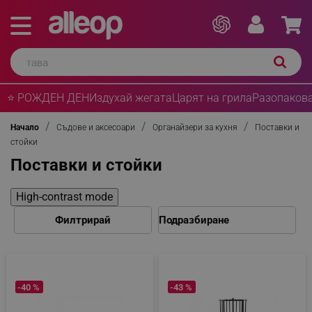
⭐ РОЖДЕН ДЕН
Издухай жегата
Царят на грила
Разопакова
Начало
Съдове и аксесоари
Органайзери за кухня
Поставки и
стойки
Поставки и стойки
High-contrast mode
Филтрирай
-40 %
-43 %