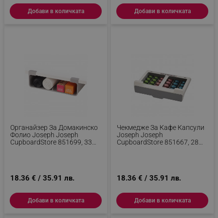
Добави в количката
Добави в количката
_sgf_test_mode
.alleop.bg
_sgf_tracking
.alleop.bg
Органайзер За Домакинско
Чекмедже За Кафе Капсули
Фолио Joseph Joseph
Joseph Joseph
CupboardStore 851699, 33
CupboardStore 851667, 28
_sgf_delayed_actions,
.alleop.bg
См, Прикрепяне Към Рафт,
См, Прикрепяне Към Рафт,
Пластмаса, Сив
Пластмаса, Сив
18.36 € / 35.91 лв.
18.36 € / 35.91 лв.
_sgf_delayed_campaigns
.alleop.bg
Добави в количката
Добави в количката