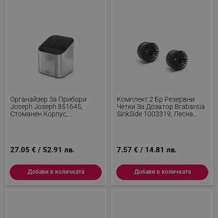
_sgf_npq
.alleop.bg
_sgf_clicked_banners
.alleop.bg
Органайзер За Прибори
Комплект 2 Бр Резервни
Joseph Joseph 851645,
Четки За Дозатор Brabantia
Стоманен Корпус,
SinkSide 1003319, Лесна
_sgf_rq
.alleop.bg
Разглобяем, Сив
Подмяна, Полиестер,
Тъмносив
27.05 € / 52.91 лв.
7.57 € / 14.81 лв.
Добави в количката
Добави в количката
segmentifyExtension
.alleop.bg