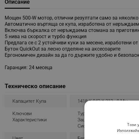
Описание
Мощен 500-W мотор, отлични резултати само за няколко
Автоматично въртяща се купа, изработена от неръждаема
Включва бъркалка от неръждаема стомана за приготвян
5 нива на скорост и турбо функция
Предлага се с 2 устойчиви куки за месене, изработени 
Бутон QuickOut за лесно отделяне на аксесоарите
Ергономичен дизайн за да го държите удобно и безопасн
Гаранция: 24 месеца
Техническо описание
Капацитет Купа
1418 X 843 X 212 - 0 Мм
Ключови
Tурбо
Характеристики
Защита Срещу Прегряване
Този 
Система Против Плъзгане
Използвайк
Цвят
Бял