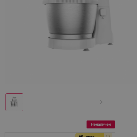
Неналичен
60 точки