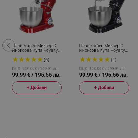
Планетарен Миксер С
Планетарен Миксер С
Иноксова Купа Royalty
Иноксова Купа Royalty
Line RL-PKM1900.7,
Line RL-PKM1900.7,
★
★
★
★
★
★
★
★
★
★
1900W, 6.5 Литра, 6
1900W, 6.5 Литра, 6
(6)
(1)
Скорости + Pulse,
Скорости + Pulse,
Приставки, Червен
Приставки, Черен
ПЦД: 153.34 € / 299.91 лв.
ПЦД: 153.34 € / 299.91 лв.
99.99 € / 195.56 лв.
99.99 € / 195.56 лв.
+ Добави
+ Добави