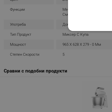
Функции
Месене
Смесване
Употреба
Домашна
СТРОГО НЕОБХО
Тип Продукт
Миксер С Купа
НЕКЛАСИФИЦИР
Мощност
965 X 628 X 279 - 0 Мм
Степен Скорости
5
Строго н
Сравни с подобни продукти
Строго необходимите биск
акаунта. Уебсайтът не мо
Име
click_code_ps
_nzm_nosubscribe_92166-
_nzm_idnl_92166-7699