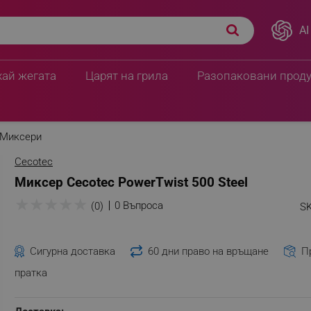
AI
хай жегата
Царят на грила
Разопаковани прод
Миксери
Cecotec
Миксер Cecotec PowerTwist 500 Steel
★
★
★
★
★
0 Въпроса
(0)
SK
Сигурна доставка
60 дни право на връщане
П
пратка