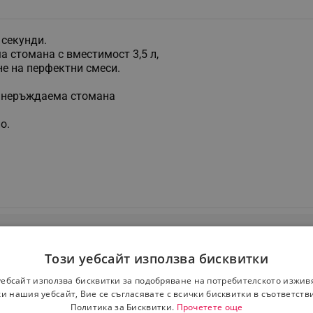
 секунди.
 стомана с вместимост 3,5 л,
е на перфектни смеси.
от неръждаема стомана
о.
Този уебсайт използва бисквитки
уебсайт използва бисквитки за подобряване на потребителското изжив
и нашия уебсайт, Вие се съгласявате с всички бисквитки в съответств
Политика за Бисквитки.
Прочетете още