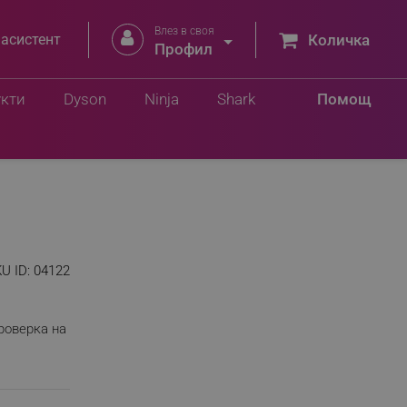
Влез в своя


 асистент
Количка
Профил
укти
Dyson
Ninja
Shark
Помощ
U ID:
04122
роверка на