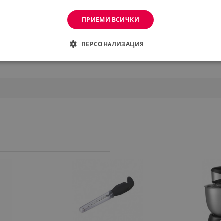
ПРИЕМИ ВСИЧКИ
ПЕРСОНАЛИЗАЦИЯ
ДИМО
ЕФЕКТИВНОСТ
ТАРГЕТИРАНЕ
ФУНКЦИО
АНИ
еобходимо
Ефективност
Таргетиране
Функционалност
Неклас
витки позволяват основната функционалност на уебсайта, като потребителско вл
же да се използва правилно без строго необходими бисквитки.
Provider /
Валиден
Описание
Домейн
до
.alleop.bg
1 месец
Profitshare
7699
.alleop.bg
1 месец
newsman
.alleop.bg
1 месец
Newsman