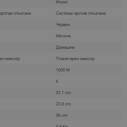
Инокс
r events which is cancelled
ent to Segmentify servers
против плъзгане
Система против плъзгане
 visitor installed
Червен
 visitor’s data including
Месене
rship status and
Домашна
ен миксер
Планетарен миксер
1600 W
6
32.1 cm
23.8 cm
36 cm
5.9 Kg