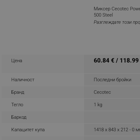
Миксер Cecotec Powe
_nzm_noid_92166-7699
500 Steel
_nzm_id_92166-7699
Разглеждате този пр
_sgf_user_id
_sgf_session_id
_sgf_push_permission_as
60.84 € / 118.99
Цена
_sgf_test_mode
_sgf_tracking
Наличност
Последни бройки
Бранд
Cecotec
_sgf_delayed_actions,
Тегло
1 kg
_sgf_delayed_campaigns
Баркод
_sgf_npq
Капацитет купа
1418 x 843 x 212 - 0 
_sgf_clicked_banners