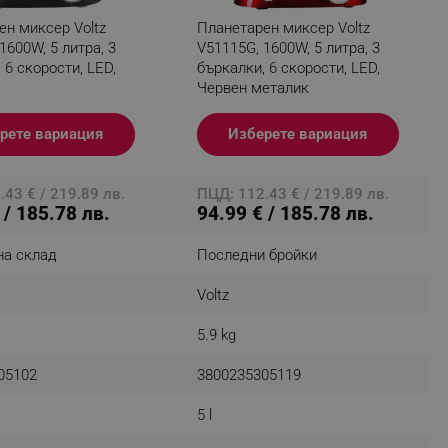
ен миксер Voltz
Планетарен миксер Voltz
1600W, 5 литра, 3
V51115G, 1600W, 5 литра, 3
 6 скорости, LED,
бъркалки, 6 скорости, LED,
fying visitors. The lifetime
Червен металик
ifying visitor sessions
рете вариация
Изберете вариация
itor is asked for web push
43 € / 219.89 лв.
ПЦД: 112.43 € / 219.89 лв.
tor is a test user and can
 / 185.78 лв.
94.99 € / 185.78 лв.
tor disabled tracking,
на склад
Последни бройки
y related cookies and local
Voltz
aign specific data for
5.9 kg
aign specific data for
05102
3800235305119
r events stored to be sent
5 l
ferent banners clicked by the