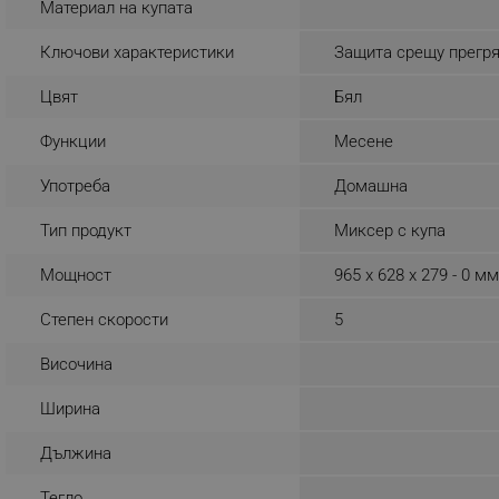
Материал на купата
_sgf_rq
Ключови характеристики
Защита срещу прегр
segmentifyExtension
Цвят
Бял
sgfUserUpdateData
Функции
Месене
Употреба
Домашна
rlv_h_fbp
Тип продукт
Миксер с купа
rlv_
rlv_mode
Мощност
965 x 628 x 279 - 0 м
rlv_p
Степен скорости
5
rlv_g
Височина
rlv_s
rlv_iv
Ширина
rlv_e_pt
Дължина
rlv_e
rlv_h_profile
Тегло