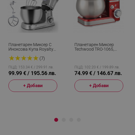
Планетарен Миксер С
Планетарен Миксер
Иноксова Купа Royalty
Techwood TRO-1065,
Line RL-PKM1900.7,
1000W, 5 Литра, 6
★
★
★
★
★
1900W, 6.5 Литра, 6
Скорости, Пулс, Защита
(7)
Скорости + Pulse,
От Претоварване,
Приставки, Сребрист
Червен/Инокс
ПЦД: 153.34 € / 299.91 лв.
ПЦД: 102.20 € / 199.89 лв.
99.99 € / 195.56 лв.
74.99 € / 146.67 лв.
+ Добави
+ Добави