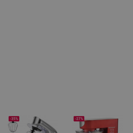
-35%
-27%