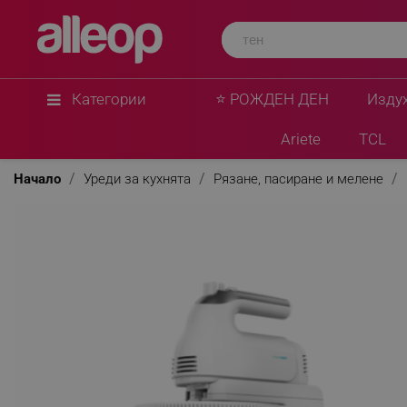
Категории
⭐ РОЖДЕН ДЕН
Изду
Ariete
TCL
Начало
Уреди за кухнята
Рязане, пасиране и мелене