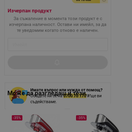
Изчерпан продукт
За съжаление в момента този продукт е с
изчерпана наличност. Остави ни имейл, за да
те уведомим когато отново е наличен.
Имате въпрос или нужда от помощ?
Може да разгледаш и тези...
Обадете ни се на
0700 70 170
и ще ви
съдействаме.
-35%
-35%