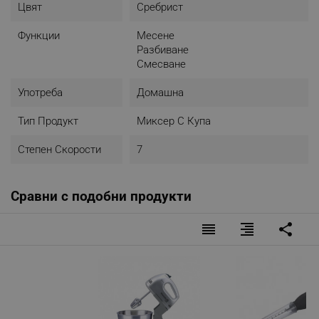
Цвят
Сребрист
Функции
Месене
Разбиване
Смесване
Употреба
Домашна
Тип Продукт
Миксер С Купа
Степен Скорости
7
Сравни с подобни продукти
reorder
format_align_right
share