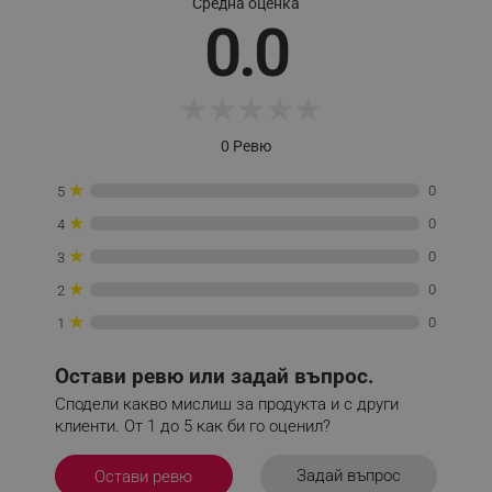
Средна оценка
0.0
_sgf_session_id
.alleop.bg
★
★
★
★
★
0 Ревю
_sgf_push_permission_asked
.alleop.bg
★
0
5
Google Privacy Policy
★
0
4
★
0
3
_sgf_test_mode
.alleop.bg
★
0
2
★
0
1
_sgf_tracking
.alleop.bg
Остави ревю или задай въпрос.
Сподели какво мислиш за продукта и с други
клиенти. От 1 до 5 как би го оценил?
Задай въпрос
Остави ревю