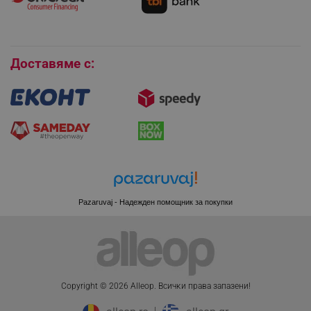
Покупки на изплащане
Бисквитки
Доставяме с:
Pazaruvaj - Надежден помощник за покупки
CookieScriptConsent
CookieScript
.alleop.bg
Copyright © 2026 Alleop. Bcичĸи пpaвa зaпaзeни!