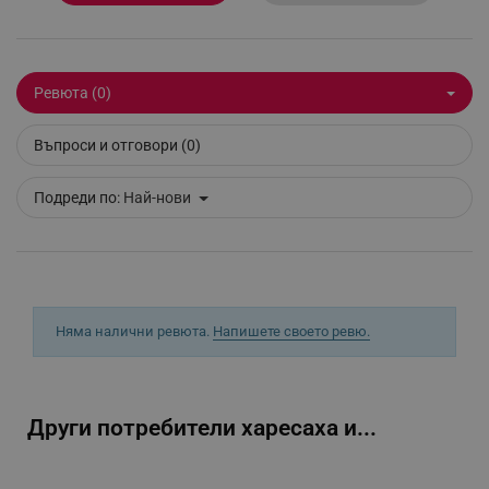
_sgf_delayed_actions,
.alleop.bg
Ревюта (0)
_sgf_delayed_campaigns
.alleop.bg
Въпроси и отговори (0)
Подреди по:
Най-нови
_sgf_npq
.alleop.bg
Няма налични ревюта.
Напишете своето ревю.
_sgf_clicked_banners
.alleop.bg
Други потребители харесаха и...
_sgf_rq
.alleop.bg