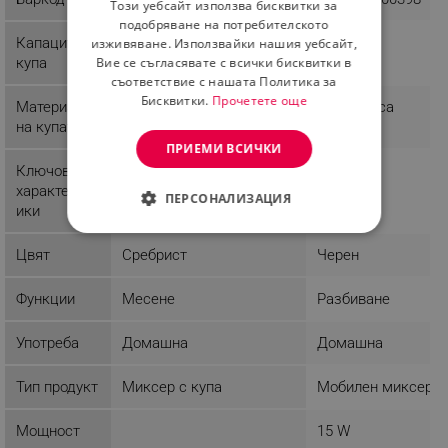
Този уебсайт използва бисквитки за
ROMANIAN
подобряване на потребителското
Капацитет
изживяване. Използвайки нашия уебсайт,
купа
Вие се съгласявате с всички бисквитки в
съответствие с нашата Политика за
Бисквитки.
Прочетете още
Материал
Инокс
Пластмаса
на купата
ПРИЕМИ ВСИЧКИ
Ключови
Система за безопасност
характерист
ПЕРСОНАЛИЗАЦИЯ
ики
СТРОГО НЕОБХОДИМО
Цвят
Сребрист
Черен
ЕФЕКТИВНОСТ
Функции
Месене
Разбиване
ТАРГЕТИРАНЕ
Употреба
Домашна
Домашна
ФУНКЦИОНАЛНОСТ
Тип продукт
Миксер с купа
Мобилен миксер
НЕКЛАСИФИЦИРАНИ
Мощност
15 W