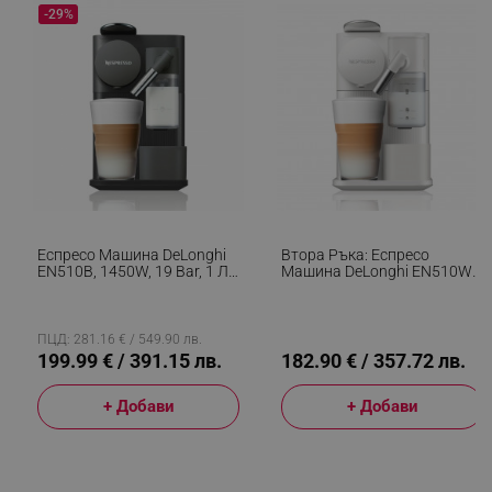
-29%
segmentifyExtension
.alleop.bg
sgfUserUpdateData
.alleop.bg
Еспресо Машина DeLonghi
Втора Ръка: Еспресо
EN510B, 1450W, 19 Bar, 1 Л,
Машина DeLonghi EN510W,
Nespresso, Автоматично
1450W, 19 Bar, 1 Л,
Изключване, Черен
Nespresso, Автоматично
Изключване, Бял
ПЦД: 281.16 € / 549.90 лв.
199.99 € / 391.15 лв.
182.90 € / 357.72 лв.
rlv_h_fbp
.alleop.bg
+ Добави
+ Добави
rlv_
.alleop.bg
rlv_mode
.alleop.bg
rlv_p
.alleop.bg