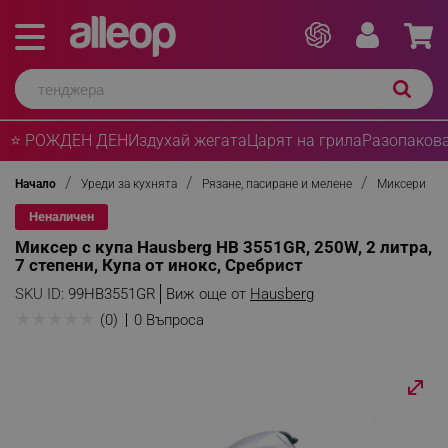
⭐ РОЖДЕН ДЕН
Издухай жегата
Царят на грила
Разопакова
Начало
Уреди за кухнята
Рязане, пасиране и мелене
Миксери
Неналичен
Миксер с купа Hausberg HB 3551GR, 250W, 2 литра,
7 степени, Купа от инокс, Сребрист
SKU ID:
99HB3551GR
Виж още от
Hausberg
★
★
★
★
★
(0)
0 Въпроса