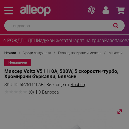
⭐ РОЖДЕН ДЕН
Издухай жегата
Царят на грила
Разопакова
Начало
Уреди за кухнята
Рязане, пасиране и мелене
Миксери
Неналичен
Миксер Voltz V51110A, 500W, 5 скорости+турбо,
Хромирани бъркалки, Бял/син
SKU ID:
55V51110AB
Виж още от
Rosberg
★
★
★
★
★
(0)
0 Въпроса