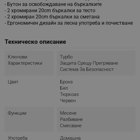
- Бутон за освобождаване на бъркалките
- 2 хромирани 20cm бъркалки за тесто
- 2 хромиран 20cm бъркалки за сметана
- Ергономичен дизайн за лесна употреба и почистване
Техническо описание
Ключови
Tурбо
Характеристики
Защита Срещу Прегряване
Система За Безопасност
Цвят
Бронз
Бял
Тюркоаз
Червен
Функции
Месене
Разбиване
Смесване
Употреба
Домашна