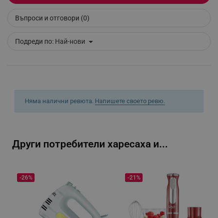
Въпроси и отговори (0)
_sgf_delayed_campaigns
.alleop.bg
Подреди по:
Най-нови
_sgf_npq
.alleop.bg
Няма налични ревюта.
Напишете своето ревю.
_sgf_clicked_banners
.alleop.bg
Други потребители харесаха и...
_sgf_rq
.alleop.bg
-26%
-21%