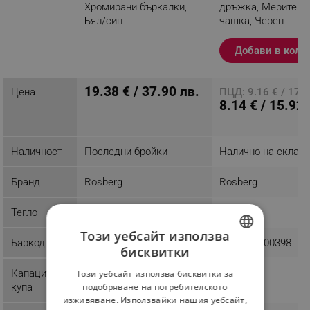
Хромирани бъркалки,
дръжка, Мерителн
Бял/син
чашка, Черен
Разглеждате този
Добави в коли
продукт
19.38 € / 37.90 лв.
Цена
ПЦД: 9.16 € / 17.9
8.14 € / 15.92 
Наличност
Последни бройки
Налично на склад
Бранд
Rosberg
Rosberg
Тегло
1.16 kg
0.43 kg
Този уебсайт използва
Баркод
3800235301388
3800235300398
бисквитки
BULGARIAN
Капацитет
Този уебсайт използва бисквитки за
ROMANIAN
подобряване на потребителското
купа
изживяване. Използвайки нашия уебсайт,