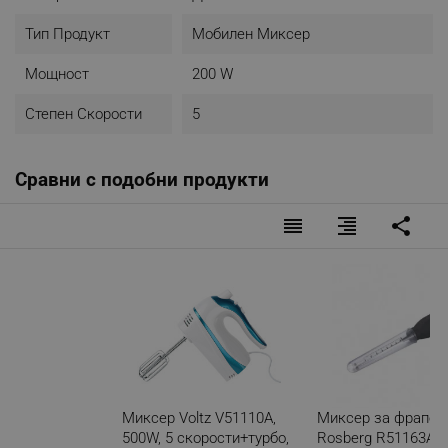
Тип Продукт
Мобилен Миксер
Мощност
200 W
Степен Скорости
5
Сравни с подобни продукти
reorder
format_align_right
share
Миксер Voltz V51110A,
Миксер за фрапе
500W, 5 скорости+турбо,
Rosberg R51163A,