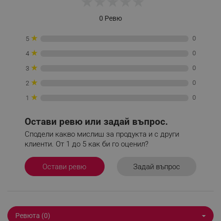
★
★
★
★
★
_sgf_session_id
.alleop.bg
0 Ревю
★
0
5
_sgf_push_permission_asked
.alleop.bg
★
0
4
Google Privacy Policy
★
0
3
★
0
2
_sgf_test_mode
.alleop.bg
★
0
1
Остави ревю или задай въпрос.
Сподели какво мислиш за продукта и с други
_sgf_tracking
.alleop.bg
клиенти. От 1 до 5 как би го оценил?
Задай въпрос
Остави ревю
_sgf_delayed_actions,
.alleop.bg
Ревюта (0)