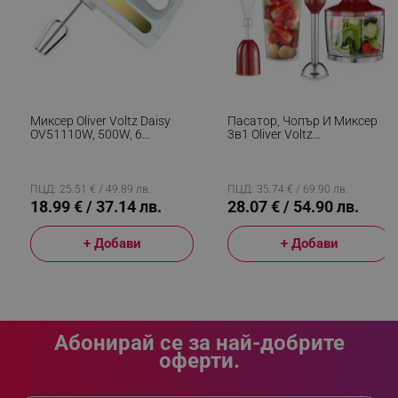
segmentifyExtension
.alleop.bg
Миксер Oliver Voltz Daisy
Пасатор, Чопър И Миксер
sgfUserUpdateData
.alleop.bg
OV51110W, 500W, 6
3в1 Oliver Voltz
Скорости, Турбо, Бял
OV51112KSC, 800W, 700 Ml,
Стоманена Приставка, 2
Скорости, Червен
ПЦД: 25.51 € / 49.89 лв.
ПЦД: 35.74 € / 69.90 лв.
18.99 € / 37.14 лв.
28.07 € / 54.90 лв.
+ Добави
+ Добави
rlv_h_fbp
.alleop.bg
rlv_
.alleop.bg
rlv_mode
.alleop.bg
rlv_p
.alleop.bg
Абонирай се за най-добрите
оферти.
rlv_g
.alleop.bg
rlv_s
.alleop.bg