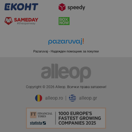
Pazaruvaj - Надежден помощник за покупки
Copyright © 2026 Alleop. Bcичĸи пpaвa зaпaзeни!
CookieScriptConsent
CookieScript
alleop.ro
alleop.gr
.alleop.bg