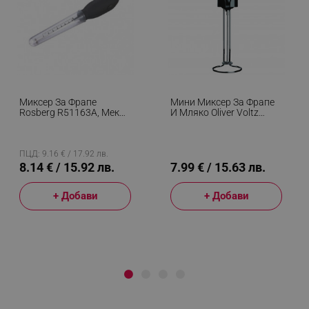
Миксер За Фрапе
Мини Миксер За Фрапе
Rosberg R51163A, Мека
И Мляко Oliver Voltz
Дръжка, Мерителна
OV51163G, 0.5W,
Чашка, Черен
Поставка, 2xAA, Черен
ПЦД: 9.16 € / 17.92 лв.
8.14 € / 15.92 лв.
7.99 € / 15.63 лв.
+ Добави
+ Добави