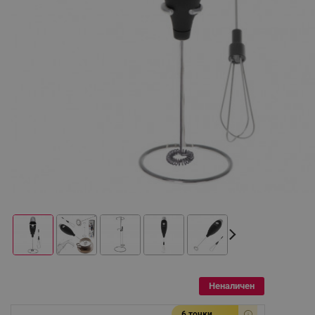
Неналичен
6 точки