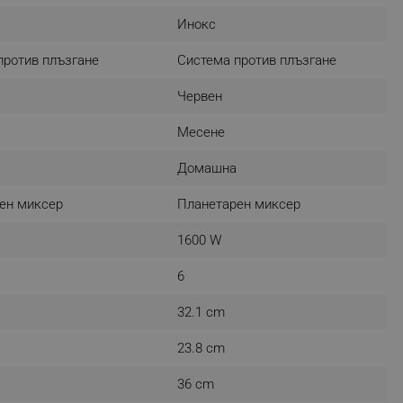
r events which is cancelled
Инокс
ent to Segmentify servers
против плъзгане
Система против плъзгане
 visitor installed
Червен
 visitor’s data including
rship status and
Месене
Домашна
ен миксер
Планетарен миксер
1600 W
6
32.1 cm
23.8 cm
36 cm