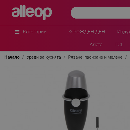
Категории
⭐ РОЖДЕН ДЕН
Изду
Ariete
TCL
Начало
Уреди за кухнята
Рязане, пасиране и мелене