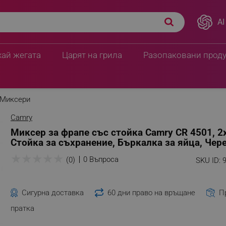
AI
хай жегата
Царят на грила
Разопаковани прод
Миксери
Camry
Миксер за фрапе със стойка Camry CR 4501, 2
Стойка за съхранение, Бъркалка за яйца, Чер
★
★
★
★
★
0 Въпроса
(0)
SKU ID:
Сигурна доставка
60 дни право на връщане
П
пратка