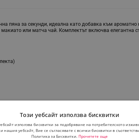
чна пяна за секунди, идеална като добавка към ароматно 
, макиато или матча чай. Комплектът включва елегантна с
лекта)
Този уебсайт използва бисквитки
уебсайт използва бисквитки за подобряване на потребителското изжив
и нашия уебсайт, Вие се съгласявате с всички бисквитки в съответств
Политика за Бисквитки.
Прочетете още