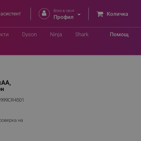
Влез в своя


 асистент
Количка
Профил
укти
Dyson
Ninja
Shark
Помощ
xAA,
ен
9999CR4501
роверка на