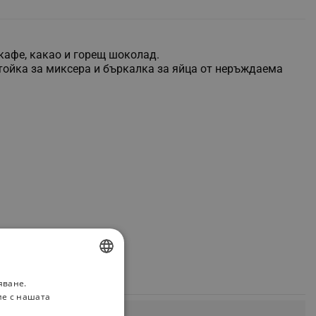
кафе, какао и горещ шоколад.
тойка за миксера и бъркалка за яйца от неръждаема
яване.
BULGARIAN
ие с нашата
ROMANIAN