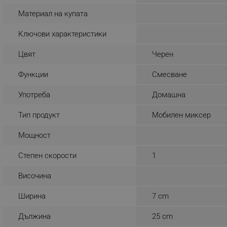
_sgf_rq
Материал на купата
Ключови характеристики
segmentifyExtension
Цвят
Черен
sgfUserUpdateData
Функции
Смесване
rlv_h_fbp
Употреба
Домашна
rlv_
Тип продукт
Мобилен миксер
rlv_mode
Мощност
rlv_p
rlv_g
Степен скорости
1
rlv_s
Височина
rlv_iv
rlv_e_pt
Ширина
7 cm
rlv_e
Дължина
25 cm
rlv_h_profile