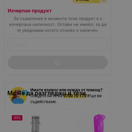
Изчерпан продукт
За съжаление в момента този продукт е с
изчерпана наличност. Остави ни имейл, за да
те уведомим когато отново е наличен.
Имате въпрос или нужда от помощ?
Може да разгледаш и тези...
Обадете ни се на
0700 70 170
и ще ви
съдействаме.
-35%