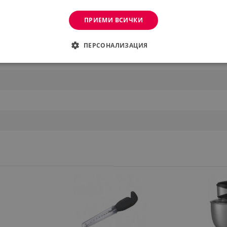
ПРИЕМИ ВСИЧКИ
ПЕРСОНАЛИЗАЦИЯ
ДИМО
ЕФЕКТИВНОСТ
ТАРГЕТИРАНЕ
ФУНКЦИО
АНИ
еобходимо
Ефективност
Таргетиране
Функционалност
Неклас
витки позволяват основната функционалност на уебсайта, като потребителско вл
же да се използва правилно без строго необходими бисквитки.
Provider /
Валиден
Описание
Домейн
до
.alleop.bg
1 месец
Profitshare
7699
.alleop.bg
1 месец
newsman
.alleop.bg
1 месец
Newsman