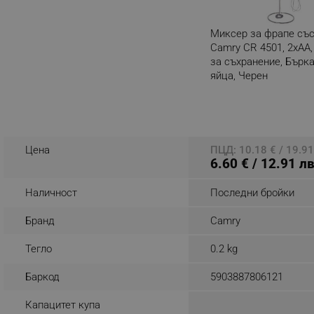
_nzm_noid_92166-7699
Миксер за фрапе със
_nzm_id_92166-7699
Camry CR 4501, 2xAA,
_sgf_user_id
за съхранение, Бърк
яйца, Черен
_sgf_session_id
Разглеждате този пр
_sgf_push_permission_as
_sgf_test_mode
Цена
ПЦД: 10.18 € / 19.91
6.60 € / 12.91 лв
_sgf_tracking
Наличност
Последни бройки
_sgf_delayed_actions,
Бранд
Camry
_sgf_delayed_campaigns
Тегло
0.2 kg
_sgf_npq
Баркод
5903887806121
_sgf_clicked_banners
Капацитет купа