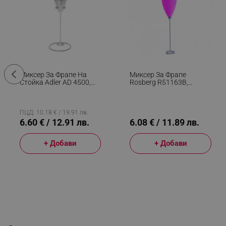
Миксер За Фрапе На
Миксер За Фрапе
Стойка Adler AD 4500,
Rosberg R51163B,
Бъркалка И Корпус От
Бъркалка 11 См, 2xAA,
Инокс, 2хAA, Сребрист
Розов
ПЦД: 10.18 € / 19.91 лв.
6.60 € / 12.91 лв.
6.08 € / 11.89 лв.
+ Добави
+ Добави