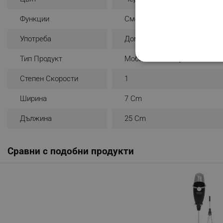
Функции
Смесване
Употреба
Домашна
Тип Продукт
Мобилен Миксер
СТРОГО НЕОБХО
Степен Скорости
1
НЕКЛАСИФИЦИР
Ширина
7 Cm
Дължина
25 Cm
Строго н
Строго необходимите биск
Сравни с подобни продукти
акаунта. Уебсайтът не мо
Име
click_code_ps
_nzm_nosubscribe_92166-
_nzm_idnl_92166-7699