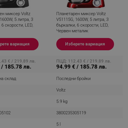
ен миксер Voltz
Планетарен миксер Voltz
1600W, 5 литра, 3
V51115G, 1600W, 5 литра, 3
fying visitors. The lifetime
 6 скорости, LED,
бъркалки, 6 скорости, LED,
Червен металик
ifying visitor sessions
рете вариация
Изберете вариация
itor is asked for web push
tor is a test user and can
43 € / 219.89 лв.
ПЦД: 112.43 € / 219.89 лв.
 / 185.78 лв.
94.99 € / 185.78 лв.
tor disabled tracking,
y related cookies and local
на склад
Последни бройки
aign specific data for
Voltz
aign specific data for
5.9 kg
r events stored to be sent
05102
3800235305119
ferent banners clicked by the
5 l