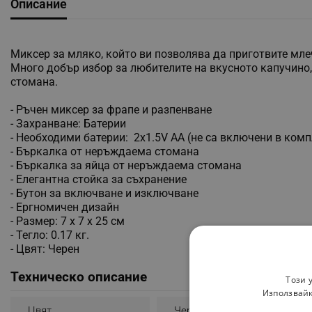
Описание
Миксер за мляко, който ви позволява да приготвите мле
Много добър избор за любителите на вкусното капучино
стомана.
- Ръчен миксер за фрапе и разпенване
- Захранване: Батерии
- Необходими батерии: 2x1.5V AA (не са включени в комп
- Бъркалка от неръждаема стомана
- Бъркалка за яйца от неръждаема стомана
- Елегантна стойка за съхранение
- Бутон за включване и изключване
- Ергномичен дизайн
- Размер: 7 х 7 х 25 см
- Тегло: 0.17 кг.
- Цвят: Черен
Техническо описание
Този 
Използвайк
Цвят
Черен