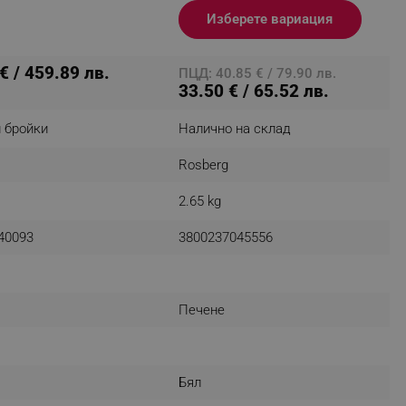
Изберете вариация
€ / 459.89 лв.
ПЦД: 40.85 € / 79.90 лв.
fying visitors. The lifetime
33.50 € / 65.52 лв.
ifying visitor sessions
 бройки
Налично на склад
itor is asked for web push
Rosberg
tor is a test user and can
2.65 kg
tor disabled tracking,
y related cookies and local
40093
3800237045556
aign specific data for
Печене
aign specific data for
r events stored to be sent
Бял
ferent banners clicked by the