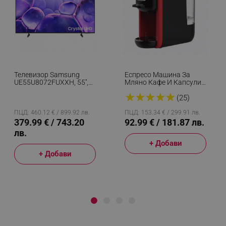
Телевизор Samsung
Еспресо Машина За
UE55U8072FUXXH, 55'',
Мляно Кафе И Капсули
138 См, 3840x2160 UHD
8в1 Oliver Voltz
★
★
★
★
★
4K, Клас G, Smart TV,
OV51171B5, 1450W, 19
(25)
HDR, Bluetooth, Wi-Fi,
Bar, Черен/червен
Tizen, Черен
ПЦД: 460.12 € / 899.92 лв.
ПЦД: 153.34 € / 299.91 лв.
379.99 € / 743.20
92.99 € / 181.87 лв.
лв.
+ Добави
+ Добави