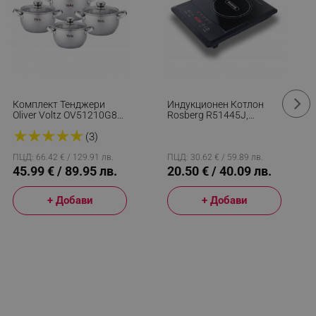
Комплект Тенджери
Индукционен Котлон
Oliver Voltz OV51210G8B,
Rosberg R51445J,
8 Части, Многослойно
2000W, 8 Нива, 5
★
★
★
★
★
Дъно, Индукция,
Функции, LED, Черен
(3)
Неръждаема Стомана,
Сребрист
ПЦД: 66.42 € / 129.91 лв.
ПЦД: 30.62 € / 59.89 лв.
45.99 € / 89.95 лв.
20.50 € / 40.09 лв.
+ Добави
+ Добави