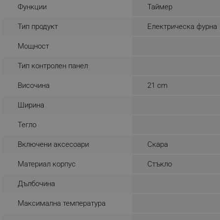
Функции
Таймер
_sgf_rq
Тип продукт
Електрическа фурна
segmentifyExtension
Мощност
sgfUserUpdateData
Тип контролен панел
Височина
21 cm
rlv_h_fbp
rlv_
Ширина
rlv_mode
Тегло
rlv_p
Включени аксесоари
Скара
rlv_g
rlv_s
Материал корпус
Стъкло
rlv_iv
Дълбочина
rlv_e_pt
Максимална температура
rlv_e
rlv_h_profile