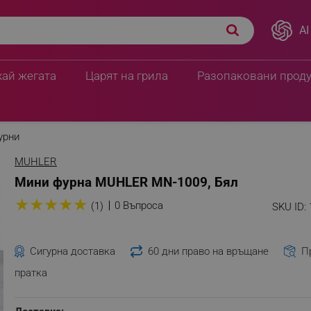
AI
хай жегата
Царят на грила
Разопаковани прод
урни
MUHLER
Мини фурна MUHLER MN-1009, Бял
★
★
★
★
★
0 Въпроса
(1)
SKU ID:
Сигурна доставка
60 дни право на връщане
П
пратка