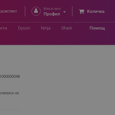
Влез в своя


 асистент
Количка
Профил
укти
Dyson
Ninja
Shark
Помощ
1000000048
роверка на