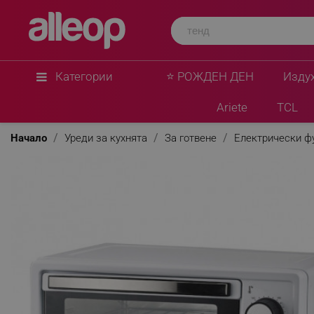
Категории
⭐ РОЖДЕН ДЕН
Изду
Ariete
TCL
Начало
Уреди за кухнята
За готвене
Електрически ф