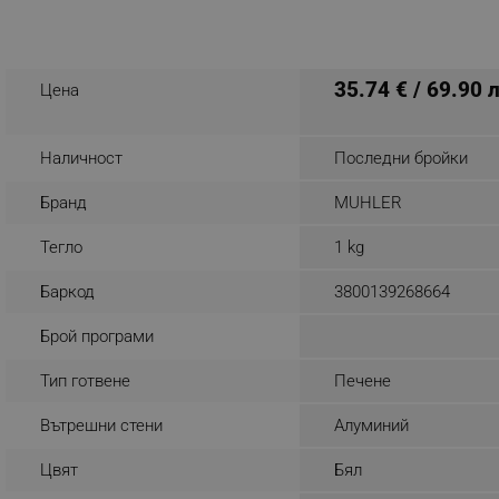
_nzm_noid_92166-7699
_nzm_id_92166-7699
35.74 € / 69.90 
Цена
_sgf_user_id
_sgf_session_id
Наличност
Последни бройки
_sgf_push_permission_as
Бранд
MUHLER
_sgf_test_mode
Тегло
1 kg
_sgf_tracking
Баркод
3800139268664
_sgf_delayed_actions,
Брой програми
Тип готвене
Печене
_sgf_delayed_campaigns
Вътрешни стени
Алуминий
_sgf_npq
Цвят
Бял
_sgf_clicked_banners