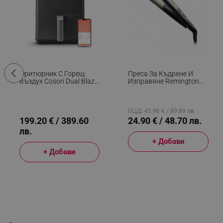
Фритюрник С Горещ
Преса За Къдрене И
Въздух Cosori Dual Blaze
Изправяне Remington
CAF-P681S, 1700 W, 6.4
S6500 Sleek And Curl,
Л, 12 Програми, 360
Керамика, Загряване:
ThermoIQ, Двойни
15 Секунди, 150-230C,
Нагреватели, Черен
Златист/черен
ПЦД: 45.96 € / 89.89 лв.
199.20 € / 389.60
24.90 € / 48.70 лв.
лв.
+ Добави
+ Добави