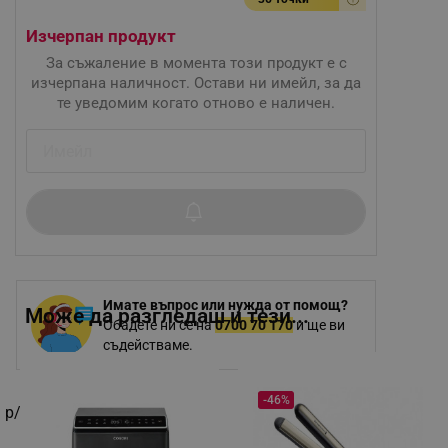
Изчерпан продукт
За съжаление в момента този продукт е с
изчерпана наличност. Остави ни имейл, за да
те уведомим когато отново е наличен.
Имате въпрос или нужда от помощ?
Може да разгледаш и тези...
Обадете ни се на
0700 70 170
и ще ви
съдействаме.
-46%