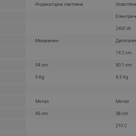
Индикаторна светлина
Осветлен
.alleop.bg
Сесия
This is a list of customer behaviou
due to an error and stored to be s
in next page
Електрич
.alleop.bg
6 месеца
This is a flag to set whether current
2400 W
Segmentify Chrome Extension
.alleop.bg
6 месеца
This is JSON object to store current
Механичен
Дигитале
name, username, segments, membe
membership date
19.2 cm
.alleop.bg
1 месец
Releva
.alleop.bg
1 месец
Releva
34 cm
50.1 cm
.alleop.bg
1 месец
Releva
5 Kg
8.5 Kg
.alleop.bg
1 месец
Releva
.alleop.bg
1 месец
Releva
.alleop.bg
1 месец
Releva
Метал
Метал
.alleop.bg
1 месец
Releva
45 cm
38 cm
.alleop.bg
1 месец
Releva
210 C
.alleop.bg
1 месец
Releva
.alleop.bg
1 месец
Releva