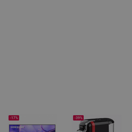
-17%
-39%