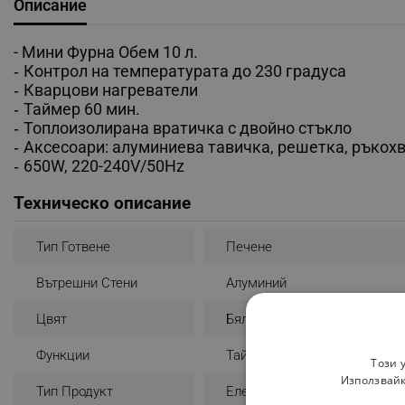
Описание
- Мини Фурна Обем 10 л.
Контрол на температурата до 230 градуса
-
Кварцови нагреватели
-
Таймер 60 мин.
-
Топлоизолирана вратичка с двойно стъкло
-
Аксесоари: алуминиева тавичка, решетка, ръкох
-
650W, 220-240V/50Hz
-
Техническо описание
Тип Готвене
Печене
Вътрешни Стени
Алуминий
Цвят
Бял
Функции
Таймер
Този 
Използвайк
Тип Продукт
Електрическа Фурна