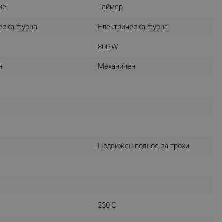
ие
Таймер
r events which is cancelled
ent to Segmentify servers
еска фурна
Електрическа фурна
 visitor installed
800 W
 visitor’s data including
н
Механичен
rship status and
Подвижен поднос за трохи
230 C