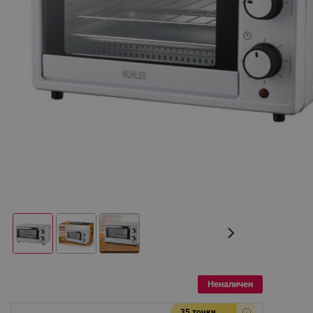
Неналичен
35 точки