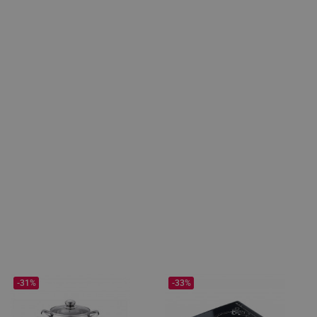
-31%
-33%