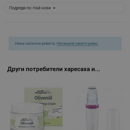
_sgf_tracking
.alleop.bg
Подреди по:
Най-нови
Няма налични ревюта.
Напишете своето ревю.
_sgf_delayed_actions,
.alleop.bg
Други потребители харесаха и...
_sgf_delayed_campaigns
.alleop.bg
_sgf_npq
.alleop.bg