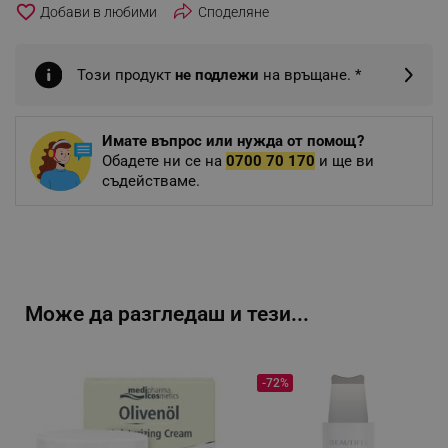
favorite_border
Споделяне
Този продукт
не подлежи
на връщане. *
Имате въпрос или нужда от помощ?
Обадете ни се на
0700 70 170
и ще ви
съдействаме.
Може да разгледаш и тези...
-72%