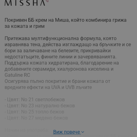
Покривен ББ крем на Миша, който комбинира грижа
за кожата и грим
Притежава мултифункционална формула, която
изравнява тена, действа изглаждащо на бръчките и се
бори за заличаване на белезите, прикривайки
недостатъците, фините линии и зачервяванията.
Поддържа кожата хидратирана, благодарение на
добавените серамиди, хиалуронова киселина и
Gatuline RC
Осигурява пълно покритие и брани кожата от
вредните ефекти на UVA и UVB лъчите
- Цвят: No 21 светлобежов
- Цвят: No 23 натурално бежов
- Цвят: No 25 топло бежов
- Цвят: No 27 медено бежов
Начин на употреба:
Виж повече
- След дневната грижа за кожата нанесете от BB крема