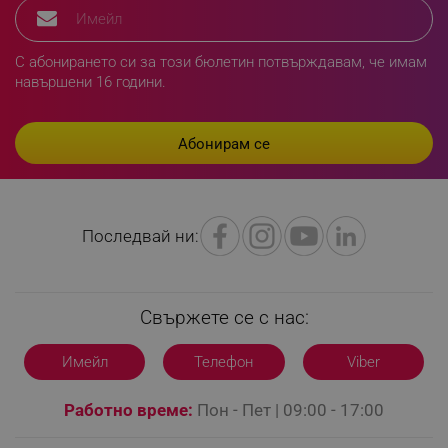
rlv_h_fbp
.alleop.bg
С абонирането си за този бюлетин потвърждавам, че имам
rlv_
.alleop.bg
навършени 16 години.
rlv_mode
.alleop.bg
rlv_p
.alleop.bg
rlv_g
.alleop.bg
rlv_s
.alleop.bg
rlv_iv
.alleop.bg
Последвай ни:
rlv_e_pt
.alleop.bg
rlv_e
.alleop.bg
rlv_h_profile
.alleop.bg
Свържете се с нас:
rlv_h_cart
.alleop.bg
rlv_h_wish
.alleop.bg
Имейл
Телефон
Viber
rlv_impersonate_p
.alleop.bg
Работно време:
Пон - Пет | 09:00 - 17:00
rlv_endpoint
.alleop.bg
rlv_hashes
.alleop.bg