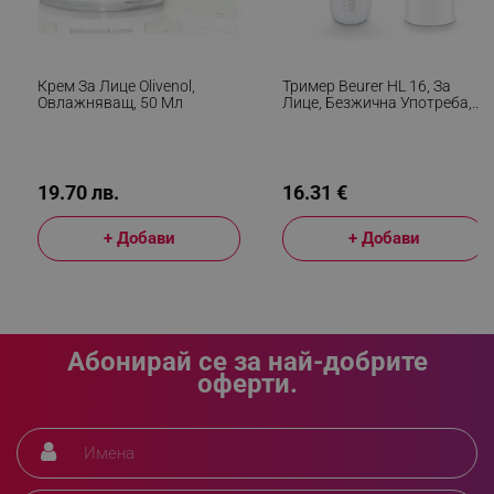
_sgf_clicked_banners
.alleop.bg
Крем За Лице Olivenol,
Тример Beurer HL 16, За
Овлажняващ, 50 Мл
Лице, Безжична Употреба,
_sgf_rq
.alleop.bg
На Батерии, LED Светлина,
Бял
19.70 лв.
16.31 €
+ Добави
+ Добави
segmentifyExtension
.alleop.bg
Абонирай се за най-добрите
sgfUserUpdateData
.alleop.bg
оферти.