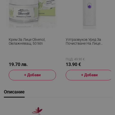
Крем За Лице Olivenol,
Ултразвуков Уред За
Овлажняващ, 50 Мл
Почистване На Лице
Beautifly B-Scrub Mini Young,
2W, 60 Мин,
Електростимулация,
Ексфолиране, Йони, Бял
ПЦД: 49.90 €
19.70 лв.
13.90 €
+ Добави
+ Добави
Описание