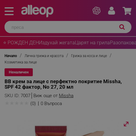
⭐ РОЖДЕН ДЕН
Издухай жегата
Царят на грила
Разопакова
Начало
Лична грижа и красота
Грижа за коса и лице
Козметика за лице
Неналичен
BB крем за лице с перфектно покритие Missha,
SPF 42 фактор, No 27, 20 мл
SKU ID:
7007
Виж още от
Missha
★
★
★
★
★
(0)
0 Въпроса