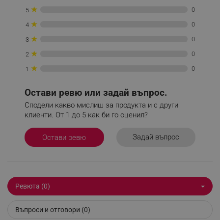
★
_nzm_idnl_92166-7699
.alleop.bg
0
5
★
_nzm_noid_92166-7699
.alleop.bg
0
4
★
_nzm_id_92166-7699
.alleop.bg
0
3
_sgf_user_id
.alleop.bg
★
0
2
★
0
1
Остави ревю или задай въпрос.
_sgf_session_id
.alleop.bg
Сподели какво мислиш за продукта и с други
клиенти. От 1 до 5 как би го оценил?
_sgf_push_permission_asked
.alleop.bg
Задай въпрос
Остави ревю
Google Privacy Policy
_sgf_test_mode
.alleop.bg
Ревюта (0)
Въпроси и отговори (0)