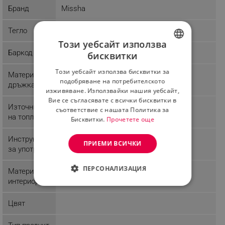
Butylphenyl Methylpropional, Benzyl Salicylate,
Бранд
Missha
Hydroxycitronellal, Alpha-Isomethyl Ionone, Hexyl
Cinnamal, Linalool, Citronellol
Тегло
Този уебсайт използва
Баркод
бисквитки
BULGARIAN
Този уебсайт използва бисквитки за
Материал
ROMANIAN
подобряване на потребителското
дръжка
изживяване. Използвайки нашия уебсайт,
Вие се съгласявате с всички бисквитки в
Източник
съответствие с нашата Политика за
на топлина
Бисквитки.
Прочетете още
Инструкции
ПРИЕМИ ВСИЧКИ
за употреба
ПЕРСОНАЛИЗАЦИЯ
Материал
интериор
СТРОГО НЕОБХОДИМО
Цвят
ЕФЕКТИВНОСТ