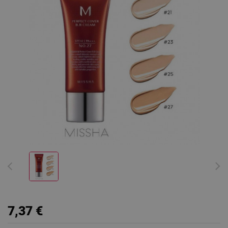
7,37 €